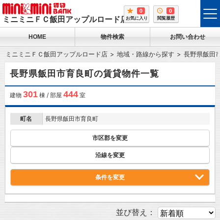
0
0
tog
ミニミニＦＣ飯田アップルロード店
お気に入り
閲覧履歴
me
HOME
物件検索
お問い合わせ
ミニミニＦＣ飯田アップルロード店
地域・路線から探す
長野県飯田
長野県飯田市育良町の賃貸物件一覧
301
444
建物
棟 / 部屋
室
町名
長野県飯田市育良町
市区郡を変更
沿線を変更
条件を変更
並び替え：