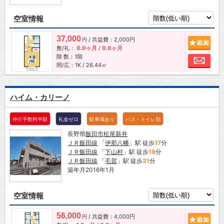
空室情報
37,000
/ 共益費：2,000円
追加
円
敷/礼：
0.0ヶ月
/
0.0ヶ月
階 数：1階
お問
間/広：1K / 26.44㎡
ハイム・カリーノ
仲介手数料半額
礼金ゼロ
駐車場あり
バス・トイレ別
長野県
飯田市
松尾新井
ＪＲ飯田線
「
伊那八幡
」駅 徒歩
17
分
ＪＲ飯田線
「
下山村
」駅 徒歩
19
分
ＪＲ飯田線
「
毛賀
」駅 徒歩
31
分
築年月2016年1月
空室情報
56,000
/ 共益費：4,000円
追加
円