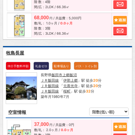
階 数：4階
お問
間/広：2LDK / 66.36㎡
68,000
/ 共益費：5,000円
追加
円
敷/礼：
1.0ヶ月
/
0.0ヶ月
階 数：3階
お問
間/広：3LDK / 66.36㎡
牧島長屋
仲介手数料半額
礼金ゼロ
駐車場あり
バス・トイレ別
長野県
飯田市
上郷飯沼
ＪＲ飯田線
「
伊那上郷
」駅 徒歩
20
分
ＪＲ飯田線
「
元善光寺
」駅 徒歩
20
分
ＪＲ飯田線
「
桜町
」駅 徒歩
32
分
築年月1980年7月
空室情報
37,000
/ 共益費：0円
追加
円
敷/礼：
2.0ヶ月
/
0.0ヶ月