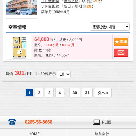
ＪＲ飯田線
「
伊那上郷
」駅 徒歩
20
分
ＪＲ飯田線
「
飯田
」駅 徒歩
28
分
築年月1998年4月
空室情報
64,000
/ 共益費：3,000円
追加
円
敷/礼：
0.0ヶ月
/
0.0ヶ月
階 数：2階
お問
間/広：1LDK / 44.55㎡
301
建物
棟中 1～10棟表示
...
1
2
3
4
30
31
次へ »
0265-56-8666
PC版
HOME
運営会社