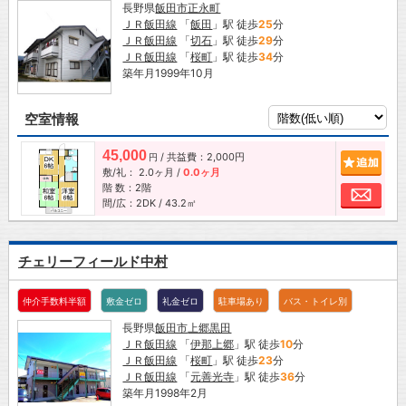
長野県
飯田市
正永町
ＪＲ飯田線
「
飯田
」駅 徒歩
25
分
ＪＲ飯田線
「
切石
」駅 徒歩
29
分
ＪＲ飯田線
「
桜町
」駅 徒歩
34
分
築年月1999年10月
空室情報
45,000
/ 共益費：2,000円
追加
円
敷/礼：
2.0ヶ月
/
0.0ヶ月
階 数：2階
お問
間/広：2DK / 43.2㎡
チェリーフィールド中村
仲介手数料半額
敷金ゼロ
礼金ゼロ
駐車場あり
バス・トイレ別
長野県
飯田市
上郷黒田
ＪＲ飯田線
「
伊那上郷
」駅 徒歩
10
分
ＪＲ飯田線
「
桜町
」駅 徒歩
23
分
ＪＲ飯田線
「
元善光寺
」駅 徒歩
36
分
築年月1998年2月