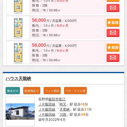
敷/礼：
1.0ヶ月
/
0.0ヶ月
階 数：2階
お問
間/広：1K / 30.96㎡
56,000
/ 共益費：4,000円
追加
円
敷/礼：
1.0ヶ月
/
0.0ヶ月
階 数：2階
お問
間/広：1K / 30.96㎡
56,000
/ 共益費：4,000円
追加
円
敷/礼：
1.0ヶ月
/
0.0ヶ月
階 数：2階
お問
間/広：1K / 30.96㎡
ハウス天龍峡
敷金ゼロ
駐車場あり
ペット相談
バス・トイレ別
長野県
飯田市
龍江
ＪＲ飯田線
「
時又
」駅 徒歩
16
分
ＪＲ飯田線
「
天竜峡
」駅 徒歩
27
分
ＪＲ飯田線
「
川路
」駅 徒歩
36
分
築年月2022年4月