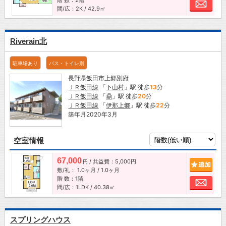
階 数：2階
お問
間/広：2K / 42.9㎡
Riverain北
駐車場あり
バス・トイレ別
長野県
飯田市
上郷別府
ＪＲ飯田線
「
下山村
」駅 徒歩
13
分
ＪＲ飯田線
「
鼎
」駅 徒歩
20
分
ＪＲ飯田線
「
伊那上郷
」駅 徒歩
22
分
築年月2020年3月
空室情報
67,000
/ 共益費：5,000円
追加
円
敷/礼：
1.0ヶ月
/
1.0ヶ月
階 数：1階
お問
間/広：1LDK / 40.38㎡
スプリングハウス