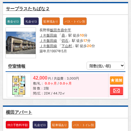
サープラスたちばな２
敷金ゼロ
礼金ゼロ
駐車場あり
バス・トイレ別
長野県
飯田市
鼎中平
ＪＲ飯田線
「
鼎
」駅 徒歩
10
分
ＪＲ飯田線
「
切石
」駅 徒歩
17
分
ＪＲ飯田線
「
下山村
」駅 徒歩
20
分
築年月1997年5月
空室情報
42,000
/ 共益費：3,000円
追加
円
敷/礼：
0.0ヶ月
/
0.0ヶ月
階 数：2階
お問
間/広：2DK / 44.72㎡
横田アパート
仲介手数料半額
礼金ゼロ
駐車場あり
バス・トイレ別