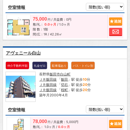
空室情報
75,000
/ 共益費：0円
追加
円
敷/礼：
0.0ヶ月
/
1.0ヶ月
階 数：1階
お問
間/広：1R / 42.26㎡
アヴェニール白山
仲介手数料半額
礼金ゼロ
駐車場あり
バス・トイレ別
長野県
飯田市
白山町
ＪＲ飯田線
「
飯田
」駅 徒歩
10
分
ＪＲ飯田線
「
切石
」駅 徒歩
20
分
ＪＲ飯田線
「
桜町
」駅 徒歩
20
分
築年月2000年4月
空室情報
78,000
/ 共益費：5,000円
追加
円
敷/礼：
1.0ヶ月
/
0.0ヶ月