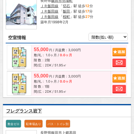
長野県
飯田市
羽場町
ＪＲ飯田線
「
切石
」駅 徒歩
12
分
ＪＲ飯田線
「
飯田
」駅 徒歩
17
分
ＪＲ飯田線
「
桜町
」駅 徒歩
27
分
築年月1998年2月
空室情報
55,000
/ 共益費：3,000円
追加
円
敷/礼：
1.0ヶ月
/
0.0ヶ月
階 数：2階
お問
間/広：2DK / 51.95㎡
55,000
/ 共益費：3,000円
追加
円
敷/礼：
1.0ヶ月
/
0.0ヶ月
階 数：1階
お問
間/広：2DK / 51.95㎡
フレグランス岩下
敷金ゼロ
駐車場あり
バス・トイレ別
長野県
飯田市
上郷黒田