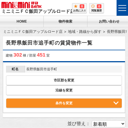
0
0
tog
ミニミニＦＣ飯田アップルロード店
お気に入り
閲覧履歴
me
HOME
物件検索
お問い合わせ
ミニミニＦＣ飯田アップルロード店
地域・路線から探す
長野県飯田
長野県飯田市追手町の賃貸物件一覧
302
451
建物
棟 / 部屋
室
町名
長野県飯田市追手町
市区郡を変更
沿線を変更
条件を変更
並び替え：