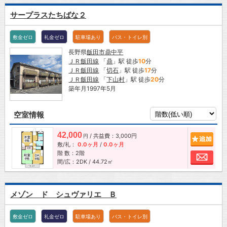
サープラスたちばな２
敷金ゼロ
礼金ゼロ
駐車場あり
バス・トイレ別
長野県
飯田市
鼎中平
ＪＲ飯田線
「
鼎
」駅 徒歩
10
分
ＪＲ飯田線
「
切石
」駅 徒歩
17
分
ＪＲ飯田線
「
下山村
」駅 徒歩
20
分
築年月1997年5月
空室情報
42,000
/ 共益費：3,000円
追加
円
敷/礼：
0.0ヶ月
/
0.0ヶ月
階 数：2階
お問
間/広：2DK / 44.72㎡
メゾン ド シュヴァリエ Ｂ
敷金ゼロ
礼金ゼロ
駐車場あり
バス・トイレ別