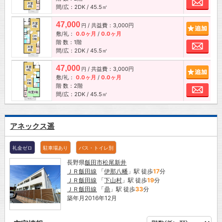
間/広：2DK / 45.5㎡
47,000
/ 共益費：3,000円
追加
円
敷/礼：
0.0ヶ月
/
0.0ヶ月
階 数：1階
お問
間/広：2DK / 45.5㎡
47,000
/ 共益費：3,000円
追加
円
敷/礼：
0.0ヶ月
/
0.0ヶ月
階 数：2階
お問
間/広：2DK / 45.5㎡
アネックス遥
礼金ゼロ
駐車場あり
バス・トイレ別
長野県
飯田市
松尾新井
ＪＲ飯田線
「
伊那八幡
」駅 徒歩
17
分
ＪＲ飯田線
「
下山村
」駅 徒歩
19
分
ＪＲ飯田線
「
鼎
」駅 徒歩
33
分
築年月2016年12月