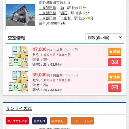
長野県
飯田市
鼎上山
ＪＲ飯田線
「
鼎
」駅 徒歩
12
分
ＪＲ飯田線
「
切石
」駅 徒歩
17
分
ＪＲ飯田線
「
下山村
」駅 徒歩
26
分
築年月1998年9月
空室情報
47,000
/ 共益費：3,900円
追加
円
敷/礼：
0.0ヶ月
/
0.0ヶ月
階 数：1階
お問
間/広：2K / 43.54㎡
39,000
/ 共益費：3,900円
追加
円
敷/礼：
0.0ヶ月
/
0.0ヶ月
階 数：2階
お問
間/広：2K / 43.54㎡
サンライズ21
仲介手数料半額
礼金ゼロ
駐車場あり
バス・トイレ別