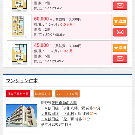
階 数：2階
お問
間/広：1R / 23.4㎡
60,000
/ 共益費：3,000円
追加
円
敷/礼：
1.0ヶ月
/
0.0ヶ月
階 数：2階
お問
間/広：2DK / 48.6㎡
45,000
/ 共益費：3,000円
追加
円
敷/礼：
1.0ヶ月
/
0.0ヶ月
階 数：5階
お問
間/広：1R / 23.49㎡
マンション仁木
仲介手数料半額
駐車場あり
バス・トイレ別
長野県
飯田市
鼎名古熊
ＪＲ飯田線
「
伊那八幡
」駅 徒歩
17
分
ＪＲ飯田線
「
下山村
」駅 徒歩
21
分
ＪＲ飯田線
「
鼎
」駅 徒歩
21
分
築年月2003年11月