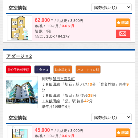
空室情報
62,000
/ 共益費：3,800円
追加
円
敷/礼：
1.0ヶ月
/
0.0ヶ月
階 数：1階
お問
間/広：2LDK / 64.27㎡
アダージョ2
仲介手数料半額
礼金ゼロ
駐車場あり
バス・トイレ別
長野県
飯田市
育良町
ＪＲ飯田線
「
切石
」駅 バス
10
分 「育良館跡」停歩
9
分
ＪＲ飯田線
「
飯田
」駅 徒歩
38
分
ＪＲ飯田線
「
鼎
」駅 徒歩
42
分
築年月1999年4月
空室情報
45,000
/ 共益費：3,000円
追加
円
敷/礼：
1.0ヶ月
/
0.0ヶ月