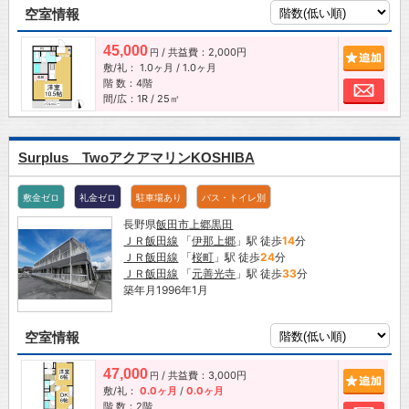
空室情報
45,000
/ 共益費：2,000円
追加
円
敷/礼：
1.0ヶ月
/
1.0ヶ月
階 数：4階
お問
間/広：1R / 25㎡
Surplus TwoアクアマリンKOSHIBA
敷金ゼロ
礼金ゼロ
駐車場あり
バス・トイレ別
長野県
飯田市
上郷黒田
ＪＲ飯田線
「
伊那上郷
」駅 徒歩
14
分
ＪＲ飯田線
「
桜町
」駅 徒歩
24
分
ＪＲ飯田線
「
元善光寺
」駅 徒歩
33
分
築年月1996年1月
空室情報
47,000
/ 共益費：3,000円
追加
円
敷/礼：
0.0ヶ月
/
0.0ヶ月
階 数：2階
お問