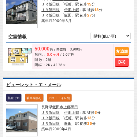
ＪＲ飯田線
「
桜町
」駅 徒歩
15
分
ＪＲ飯田線
「
伊那上郷
」駅 徒歩
18
分
ＪＲ飯田線
「
飯田
」駅 徒歩
27
分
築年月2000年3月
空室情報
50,000
/ 共益費：3,900円
追加
円
敷/礼：
0.0ヶ月
/
5.0万円
階 数：2階
お問
間/広：2K / 42.78㎡
ビューレット・エ・メール
礼金ゼロ
駐車場あり
バス・トイレ別
長野県
飯田市
上郷黒田
ＪＲ飯田線
「
伊那上郷
」駅 徒歩
3
分
ＪＲ飯田線
「
桜町
」駅 徒歩
13
分
ＪＲ飯田線
「
飯田
」駅 徒歩
25
分
築年月2009年4月