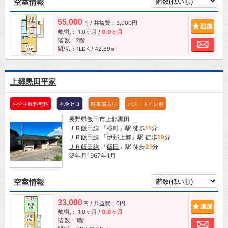
空室情報
55,000
/ 共益費：3,000円
追加
円
敷/礼：
1.0ヶ月
/
0.0ヶ月
階 数：2階
お問
間/広：1LDK / 42.89㎡
上郷黒田平家
仲介手数料無料
礼金ゼロ
駐車場あり
バス・トイレ別
長野県
飯田市
上郷黒田
ＪＲ飯田線
「
桜町
」駅 徒歩
11
分
ＪＲ飯田線
「
伊那上郷
」駅 徒歩
19
分
ＪＲ飯田線
「
飯田
」駅 徒歩
21
分
築年月1967年1月
空室情報
33,000
/ 共益費：0円
追加
円
敷/礼：
1.0ヶ月
/
0.0ヶ月
階 数：1階
お問