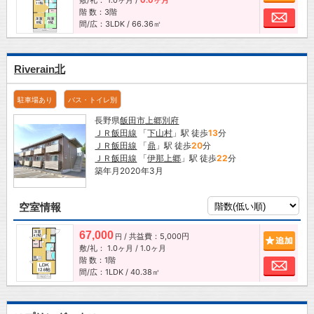
敷/礼：
1.0ヶ月
/
0.0ヶ月
階 数：3階
お問
間/広：3LDK / 66.36㎡
Riverain北
駐車場あり
バス・トイレ別
長野県
飯田市
上郷別府
ＪＲ飯田線
「
下山村
」駅 徒歩
13
分
ＪＲ飯田線
「
鼎
」駅 徒歩
20
分
ＪＲ飯田線
「
伊那上郷
」駅 徒歩
22
分
築年月2020年3月
空室情報
67,000
/ 共益費：5,000円
追加
円
敷/礼：
1.0ヶ月
/
1.0ヶ月
階 数：1階
お問
間/広：1LDK / 40.38㎡