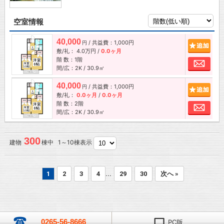
空室情報
40,000
/ 共益費：1,000円
追加
円
敷/礼：
4.0万円
/
0.0ヶ月
階 数：1階
お問
間/広：2K / 30.9㎡
40,000
/ 共益費：1,000円
追加
円
敷/礼：
0.0ヶ月
/
0.0ヶ月
階 数：2階
お問
間/広：2K / 30.9㎡
300
建物
棟中 1～10棟表示
...
1
2
3
4
29
30
次へ »
0265-56-8666
PC版