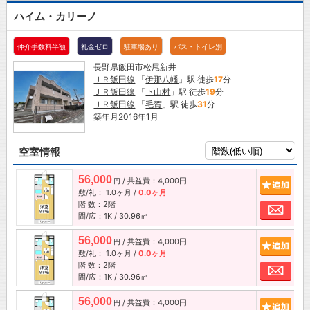
ハイム・カリーノ
仲介手数料半額
礼金ゼロ
駐車場あり
バス・トイレ別
長野県
飯田市
松尾新井
ＪＲ飯田線
「
伊那八幡
」駅 徒歩
17
分
ＪＲ飯田線
「
下山村
」駅 徒歩
19
分
ＪＲ飯田線
「
毛賀
」駅 徒歩
31
分
築年月2016年1月
空室情報
56,000
/ 共益費：4,000円
追加
円
敷/礼：
1.0ヶ月
/
0.0ヶ月
階 数：2階
お問
間/広：1K / 30.96㎡
56,000
/ 共益費：4,000円
追加
円
敷/礼：
1.0ヶ月
/
0.0ヶ月
階 数：2階
お問
間/広：1K / 30.96㎡
56,000
/ 共益費：4,000円
追加
円