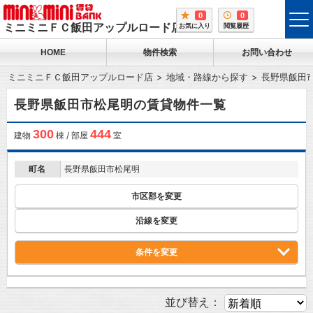
0
0
tog
ミニミニＦＣ飯田アップルロード店
お気に入り
閲覧履歴
me
HOME
物件検索
お問い合わせ
ミニミニＦＣ飯田アップルロード店
地域・路線から探す
長野県飯田
長野県飯田市松尾明の賃貸物件一覧
300
444
建物
棟 / 部屋
室
町名
長野県飯田市松尾明
市区郡を変更
沿線を変更
条件を変更
並び替え：