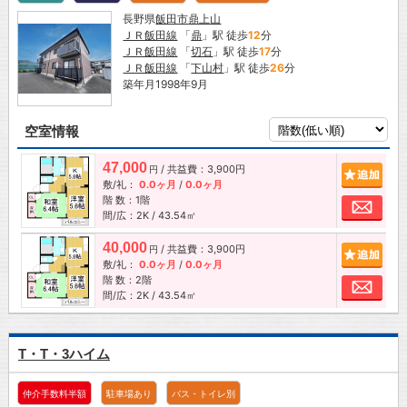
長野県
飯田市
鼎上山
ＪＲ飯田線
「
鼎
」駅 徒歩
12
分
ＪＲ飯田線
「
切石
」駅 徒歩
17
分
ＪＲ飯田線
「
下山村
」駅 徒歩
26
分
築年月1998年9月
空室情報
47,000
/ 共益費：3,900円
追加
円
敷/礼：
0.0ヶ月
/
0.0ヶ月
階 数：1階
お問
間/広：2K / 43.54㎡
40,000
/ 共益費：3,900円
追加
円
敷/礼：
0.0ヶ月
/
0.0ヶ月
階 数：2階
お問
間/広：2K / 43.54㎡
T・T・3ハイム
仲介手数料半額
駐車場あり
バス・トイレ別