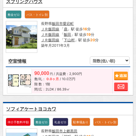
スプリングハウス
敷金ゼロ
バス・トイレ別
長野県
飯田市
愛宕町
ＪＲ飯田線
「
鼎
」駅 徒歩
16
分
ＪＲ飯田線
「
飯田
」駅 徒歩
19
分
ＪＲ飯田線
「
下山村
」駅 徒歩
20
分
築年月2011年3月
空室情報
90,000
/ 共益費：2,900円
追加
円
敷/礼：
0.0ヶ月
/
10.0万円
階 数：1階
お問
間/広：2LDK / 86.39㎡
ソフィアケートヨコカワ
仲介手数料半額
敷金ゼロ
礼金ゼロ
駐車場あり
バス・トイレ別
長野県
飯田市
上郷黒田