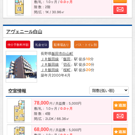
敷/礼：
1.0ヶ月
/
0.0ヶ月
階 数：2階
お問
間/広：1K / 30.96㎡
アヴェニール白山
仲介手数料半額
礼金ゼロ
駐車場あり
バス・トイレ別
長野県
飯田市
白山町
ＪＲ飯田線
「
飯田
」駅 徒歩
10
分
ＪＲ飯田線
「
切石
」駅 徒歩
20
分
ＪＲ飯田線
「
桜町
」駅 徒歩
20
分
築年月2000年4月
空室情報
78,000
/ 共益費：5,000円
追加
円
敷/礼：
1.0ヶ月
/
0.0ヶ月
階 数：4階
お問
間/広：2LDK / 66.36㎡
68,000
/ 共益費：5,000円
追加
円