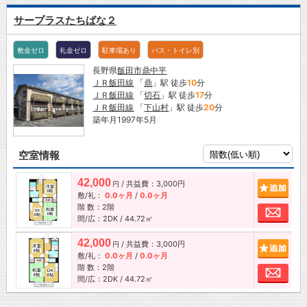
サープラスたちばな２
敷金ゼロ
礼金ゼロ
駐車場あり
バス・トイレ別
長野県
飯田市
鼎中平
ＪＲ飯田線
「
鼎
」駅 徒歩
10
分
ＪＲ飯田線
「
切石
」駅 徒歩
17
分
ＪＲ飯田線
「
下山村
」駅 徒歩
20
分
築年月1997年5月
空室情報
42,000
/ 共益費：3,000円
追加
円
敷/礼：
0.0ヶ月
/
0.0ヶ月
階 数：2階
お問
間/広：2DK / 44.72㎡
42,000
/ 共益費：3,000円
追加
円
敷/礼：
0.0ヶ月
/
0.0ヶ月
階 数：2階
お問
間/広：2DK / 44.72㎡