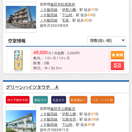
長野県
飯田市
松尾新井
ＪＲ飯田線
「
伊那八幡
」駅 徒歩
17
分
ＪＲ飯田線
「
下山村
」駅 徒歩
24
分
ＪＲ飯田線
「
毛賀
」駅 徒歩
30
分
築年月2003年8月
空室情報
49,000
/ 共益費：2,000円
追加
円
敷/礼：
1.0ヶ月
/
1.0ヶ月
階 数：2階
お問
間/広：1K / 30.31㎡
グリーンハイツタウチ Ａ
仲介手数料半額
敷金ゼロ
礼金ゼロ
駐車場あり
バス・トイレ別
長野県
飯田市
上郷飯沼
ＪＲ飯田線
「
伊那上郷
」駅 徒歩
21
分
ＪＲ飯田線
「
元善光寺
」駅 徒歩
28
分
ＪＲ飯田線
「
下山村
」駅 徒歩
31
分
築年月1992年11月