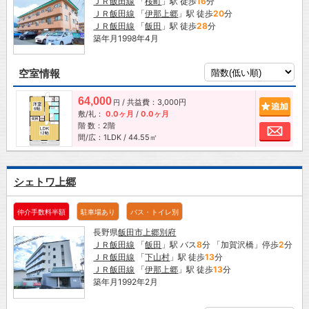
ＪＲ飯田線
「
桜町
」駅 徒歩
16
分
ＪＲ飯田線
「
伊那上郷
」駅 徒歩
20
分
ＪＲ飯田線
「
飯田
」駅 徒歩
28
分
築年月1998年4月
空室情報
64,000
/ 共益費：3,000円
追加
円
敷/礼：
0.0ヶ月
/
0.0ヶ月
階 数：2階
お問
間/広：1LDK / 44.55㎡
シェトワ上郷
仲介手数料半額
駐車場あり
バス・トイレ別
長野県
飯田市
上郷別府
ＪＲ飯田線
「
飯田
」駅 バス
8
分 「加賀沢橋」停歩
2
分
ＪＲ飯田線
「
下山村
」駅 徒歩
13
分
ＪＲ飯田線
「
伊那上郷
」駅 徒歩
13
分
築年月1992年2月