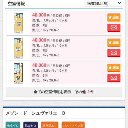
空室情報
48,000
/ 共益費：0円
追加
円
敷/礼：
1.0ヶ月
/
1.0ヶ月
階 数：1階
お問
間/広：1R / 28.8㎡
48,000
/ 共益費：0円
追加
円
敷/礼：
1.0ヶ月
/
1.0ヶ月
階 数：1階
お問
間/広：1R / 28.8㎡
48,000
/ 共益費：0円
追加
円
敷/礼：
1.0ヶ月
/
1.0ヶ月
階 数：2階
お問
間/広：1R / 28.8㎡
全ての空室情報を表示 その他
件
2
メゾン ド シュヴァリエ Ｂ
敷金ゼロ
礼金ゼロ
駐車場あり
バス・トイレ別