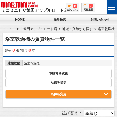
0
0
tog
ミニミニＦＣ飯田アップルロード店
お気に入り
閲覧履歴
me
HOME
物件検索
お問い合わせ
ミニミニＦＣ飯田アップルロード店
地域・路線から探す
浴室乾燥機
浴室乾燥機の賃貸物件一覧
0
0
建物
棟 / 部屋
室
建物設備
浴室乾燥機
市区郡を変更
沿線を変更
条件を変更
並び替え：