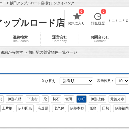
ニＦＣ飯田アップルロード店(株)チンタイバンク
0
0
アップルロード店
ミニミニＦＣ飯
お気に入り
閲覧履歴
沿線検索
運営会社
お問合わせ
Line Search
Company
Contact
・路線から探す
桜町駅の賃貸物件一覧ページ
並び替え：
表示棟数：
賀
伊那八幡
下山村
鼎
切石
飯田
桜町
伊那上郷
元善光寺
上片桐
伊那田島
高遠原
七久保
伊那本郷
飯島
田切
伊那福岡