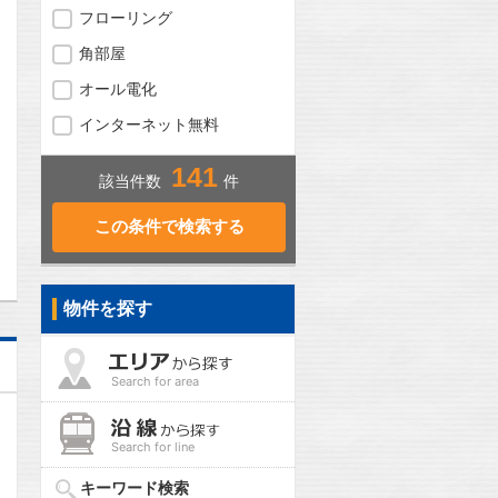
フローリング
角部屋
オール電化
インターネット無料
141
該当件数
件
問合わせ
物件を探す
Search for area
Search for line
キーワード検索