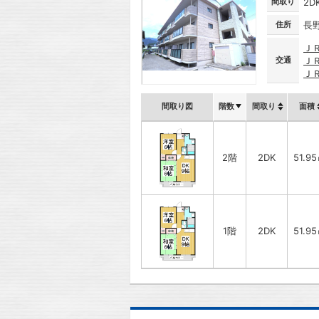
間取り
2D
住所
長
Ｊ
交通
Ｊ
Ｊ
間取り図
階数
間取り
面積
2階
2DK
51.9
1階
2DK
51.9