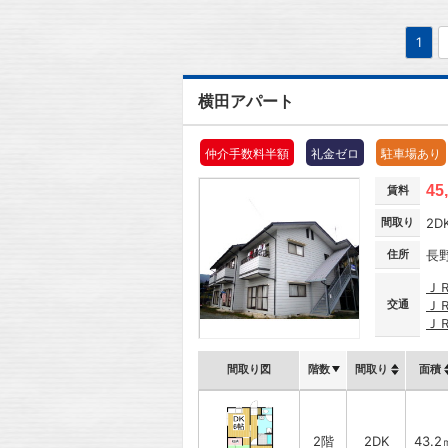
1
横田アパート
仲介手数料半額
礼金ゼロ
駐車場あり
45
賃料
間取り
2D
住所
長
Ｊ
交通
Ｊ
Ｊ
間取り図
階数
間取り
面積
2階
2DK
43.2