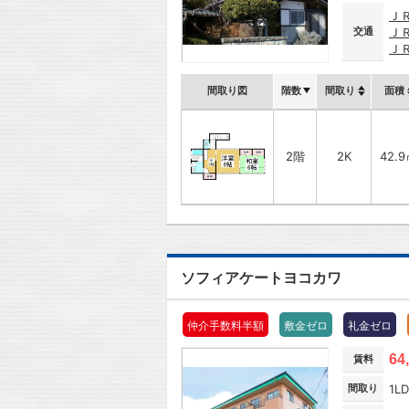
Ｊ
交通
Ｊ
Ｊ
間取り図
階数
間取り
面積
2階
2K
42.
ソフィアケートヨコカワ
仲介手数料半額
敷金ゼロ
礼金ゼロ
64
賃料
間取り
1L