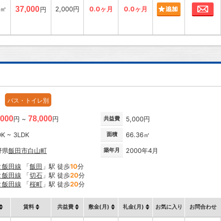
お
4㎡
37,000
2,000円
0.0ヶ月
0.0ヶ月
円
バス・トイレ別
,000
78,000
円 ~
円
共益費
5,000円
DK ~ 3LDK
面積
66.36㎡
野県
飯田市
白山町
築年月
2000年4月
Ｒ飯田線
「
飯田
」駅 徒歩
10
分
Ｒ飯田線
「
切石
」駅 徒歩
20
分
Ｒ飯田線
「
桜町
」駅 徒歩
20
分
賃料
共益費
敷金(月)
礼金(月)
お気に入り
お問合わせ