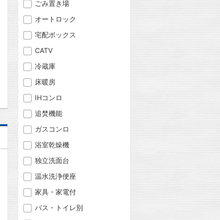
ごみ置き場
問合わせ
オートロック
宅配ボックス
CATV
冷蔵庫
問合わせ
床暖房
IHコンロ
追焚機能
ガスコンロ
浴室乾燥機
独立洗面台
温水洗浄便座
家具・家電付
バス・トイレ別