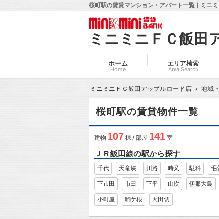
桜町駅の賃貸マンション・アパート一覧｜ミニミ
ミニミニＦＣ飯田
ホーム
エリア検索
Home
Area Search
ミニミニＦＣ飯田アップルロード店
地域
桜町駅の賃貸物件一覧
107
141
建物
棟 / 部屋
室
ＪＲ飯田線の駅から探す
千代
天竜峡
川路
時又
駄科
毛
下市田
市田
下平
山吹
伊那大島
小町屋
駒ケ根
大田切