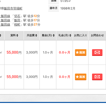
K
面積
51.95㎡
野県
飯田市
羽場町
築年月
1998年2月
Ｒ飯田線
「
切石
」駅 徒歩
12
分
Ｒ飯田線
「
飯田
」駅 徒歩
17
分
Ｒ飯田線
「
桜町
」駅 徒歩
27
分
賃料
共益費
敷金(月)
礼金(月)
お気に入り
お問合わせ
お
5㎡
55,000
3,000円
1.0ヶ月
0.0ヶ月
円
お
5㎡
55,000
3,000円
1.0ヶ月
0.0ヶ月
円