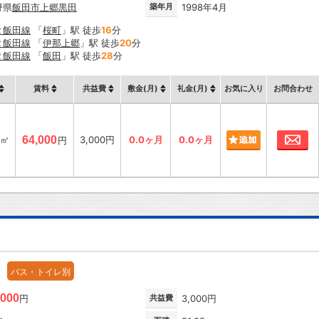
野県
飯田市
上郷黒田
築年月
1998年4月
Ｒ飯田線
「
桜町
」駅 徒歩
16
分
Ｒ飯田線
「
伊那上郷
」駅 徒歩
20
分
Ｒ飯田線
「
飯田
」駅 徒歩
28
分
賃料
共益費
敷金(月)
礼金(月)
お気に入り
お問合わせ
お
5㎡
64,000
3,000円
0.0ヶ月
0.0ヶ月
円
バス・トイレ別
,000
円
共益費
3,000円