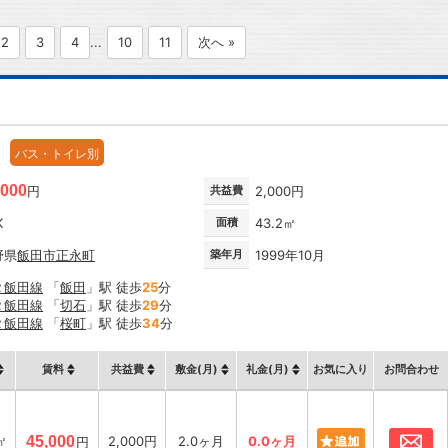
2
3
4
...
10
11
次へ »
バス・トイレ別
,000
円
共益費
2,000円
K
面積
43.2㎡
野県
飯田市
正永町
築年月
1999年10月
Ｒ飯田線
「
飯田
」駅 徒歩
25
分
Ｒ飯田線
「
切石
」駅 徒歩
29
分
Ｒ飯田線
「
桜町
」駅 徒歩
34
分
賃料
共益費
敷金(月)
礼金(月)
お気に入り
お問合わせ
お
㎡
45,000
2,000円
2.0ヶ月
0.0ヶ月
円