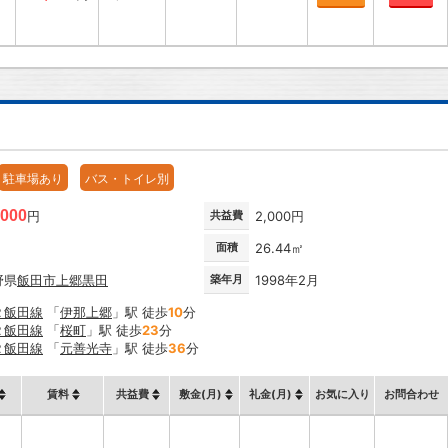
駐車場あり
バス・トイレ別
,000
円
共益費
2,000円
面積
26.44㎡
野県
飯田市
上郷黒田
築年月
1998年2月
Ｒ飯田線
「
伊那上郷
」駅 徒歩
10
分
Ｒ飯田線
「
桜町
」駅 徒歩
23
分
Ｒ飯田線
「
元善光寺
」駅 徒歩
36
分
賃料
共益費
敷金(月)
礼金(月)
お気に入り
お問合わせ