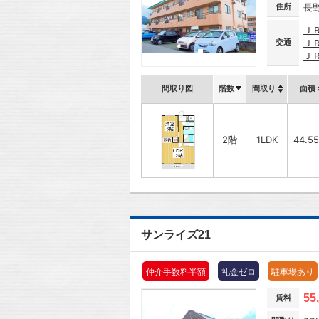
住所
長
Ｊ
交通
Ｊ
Ｊ
間取り図
階数
間取り
面積
2階
1LDK
44.5
サンライズ21
仲介手数料半額
礼金ゼロ
駐車場あり
55
賃料