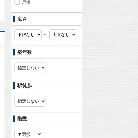
戸建
広さ
～
築年数
駅徒歩
階数