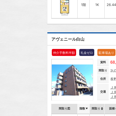
1階
1K
26.4
アヴェニール白山
仲介手数料半額
礼金ゼロ
駐車場あり
68
賃料
間取り
2L
住所
長
Ｊ
交通
Ｊ
Ｊ
間取り図
階数
間取り
面積