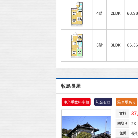
4階
2LDK
66.3
3階
3LDK
66.3
牧島長屋
仲介手数料半額
礼金ゼロ
駐車場あり
37
賃料
間取り
2K
住所
長