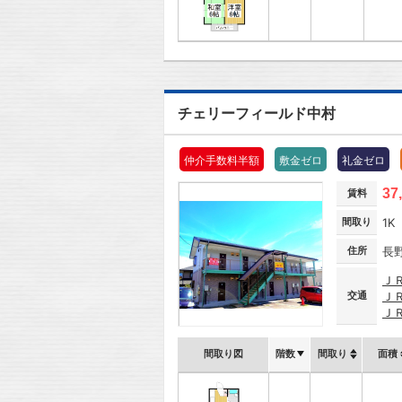
チェリーフィールド中村
仲介手数料半額
敷金ゼロ
礼金ゼロ
37
賃料
間取り
1K
住所
長
Ｊ
交通
Ｊ
Ｊ
間取り図
階数
間取り
面積