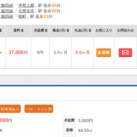
Ｒ飯田線
「
伊那上郷
」駅 徒歩
20
分
Ｒ飯田線
「
元善光寺
」駅 徒歩
20
分
Ｒ飯田線
「
桜町
」駅 徒歩
32
分
賃料
共益費
敷金(月)
礼金(月)
お気に入り
お問合わせ
お
9㎡
37,000
0円
2.0ヶ月
0.0ヶ月
円
駐車場あり
バス・トイレ別
,000
円
共益費
3,000円
DK
面積
44.55㎡