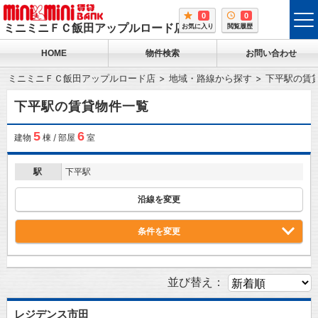
0
0
tog
ミニミニＦＣ飯田アップルロード店
お気に入り
閲覧履歴
me
HOME
物件検索
お問い合わせ
ミニミニＦＣ飯田アップルロード店
地域・路線から探す
下平駅の賃
下平駅の賃貸物件一覧
5
6
建物
棟 / 部屋
室
駅
下平駅
沿線を変更
条件を変更
並び替え：
レジデンス市田