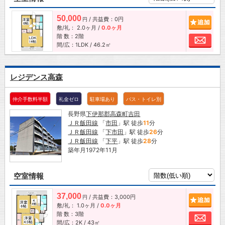
50,000
/ 共益費：0円
追加
円
敷/礼：
2.0ヶ月
/
0.0ヶ月
階 数：2階
お問
間/広：1LDK / 46.2㎡
レジデンス高森
仲介手数料半額
礼金ゼロ
駐車場あり
バス・トイレ別
長野県
下伊那郡高森町
吉田
ＪＲ飯田線
「
市田
」駅 徒歩
11
分
ＪＲ飯田線
「
下市田
」駅 徒歩
26
分
ＪＲ飯田線
「
下平
」駅 徒歩
28
分
築年月1972年11月
空室情報
37,000
/ 共益費：3,000円
追加
円
敷/礼：
1.0ヶ月
/
0.0ヶ月
階 数：3階
お問
間/広：2K / 43㎡