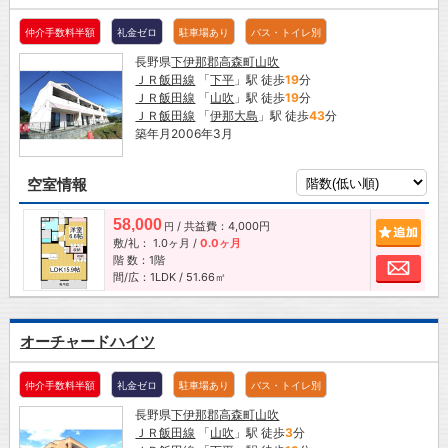
仲介手数料半額
礼金ゼロ
駐車場あり
バス・トイレ別
長野県
下伊那郡高森町
山吹
ＪＲ飯田線
「
下平
」駅 徒歩
19
分
ＪＲ飯田線
「
山吹
」駅 徒歩
19
分
ＪＲ飯田線
「
伊那大島
」駅 徒歩
43
分
築年月2006年3月
空室情報
58,000
/ 共益費：4,000円
追加
円
敷/礼：
1.0ヶ月
/
0.0ヶ月
階 数：1階
お問
間/広：1LDK / 51.66㎡
オーチャードハイツ
仲介手数料半額
礼金ゼロ
駐車場あり
バス・トイレ別
長野県
下伊那郡高森町
山吹
ＪＲ飯田線
「
山吹
」駅 徒歩
3
分