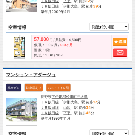
ＪＲ飯田線
「
下平
」駅 徒歩
12
分
ＪＲ飯田線
「
伊那大島
」駅 徒歩
39
分
築年月2009年4月
空室情報
57,000
/ 共益費：4,500円
追加
円
敷/礼：
1.0ヶ月
/
0.0ヶ月
階 数：1階
お問
間/広：1LDK / 36㎡
マンション・アダージョ
礼金ゼロ
駐車場あり
バス・トイレ別
長野県
下伊那郡松川町
元大島
ＪＲ飯田線
「
伊那大島
」駅 徒歩
17
分
ＪＲ飯田線
「
山吹
」駅 徒歩
34
分
ＪＲ飯田線
「
下平
」駅 徒歩
45
分
築年月1996年11月
空室情報