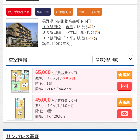
仲介手数料半額
礼金ゼロ
駐車場あり
バス・トイレ別
長野県
下伊那郡高森町
下市田
ＪＲ飯田線
「
市田
」駅 徒歩
2
分
ＪＲ飯田線
「
下市田
」駅 徒歩
17
分
ＪＲ飯田線
「
下平
」駅 徒歩
37
分
築年月2002年3月
空室情報
65,000
/ 共益費：0円
追加
円
敷/礼：
1.0ヶ月
/
0.0ヶ月
階 数：2階
お問
間/広：2LDK / 58.32㎡
45,000
/ 共益費：0円
追加
円
敷/礼：
1.0ヶ月
/
1.0ヶ月
階 数：1階
お問
間/広：1K / 29.16㎡
サンパレス高森