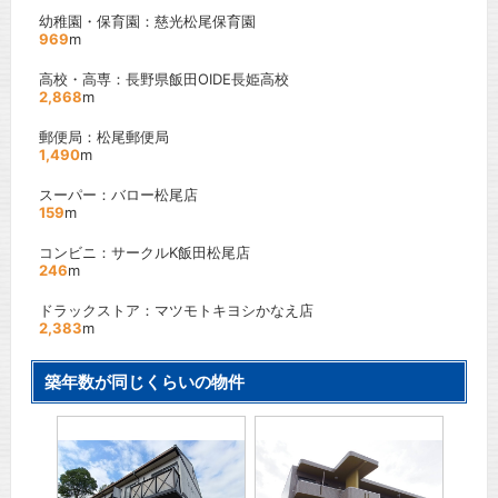
幼稚園・保育園：慈光松尾保育園
969
m
高校・高専：長野県飯田OIDE長姫高校
2,868
m
郵便局：松尾郵便局
1,490
m
スーパー：バロー松尾店
159
m
コンビニ：サークルK飯田松尾店
246
m
ドラックストア：マツモトキヨシかなえ店
2,383
m
築年数が同じくらいの物件
Ｂ
Surp
」駅 徒
ＪＲ飯
5
分
間取り