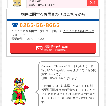
階 数：2階
お問
間/広：3DK / 54.65㎡
物件に関するお問合わせはこちらから
0265-56-8666
ミニミニＦＣ飯田アップルロード店
ミニミニＦＣ飯田アップ
ルロード店
営業時間：10:00～18:00
Surplus Threeハイマート明金Ａは、最
寄り駅の「毛賀駅」から徒歩14分にある賃
貸アパートです。
現在、空室が3件ございます。
この物件には、駐車場、バス・トイレ別、
洗髪洗面化粧台等の設備があります。ただ
いま 敷金ゼロ もしくは 礼金ゼロ の空室が
ありますので、引っ越し費用を節約できま
す。