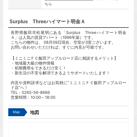
ちら
Surplus Threeハイマート明金Ａ
長野県飯田市松尾明にある「Surplus Threeハイマート明金
Ａ」は人気の賃貸アパート（1996年築）です。
こちらの物件は、 08月09日現在、空室が3室ございます。
お問い合わせいただければ、すぐに内見が可能です。
【ミニミニＦＣ飯田アップルロード店に相談するメリット】
・地域最大級の物件情報
・初期費用をできるだけ安く！
・新生活の不安を解消できるようサポートいたします！
内見や資料請求などはお気軽に”ミニミニＦＣ飯田アップルロー
ド店”へ！
TEL：
0265-56-8666
営業時間：10:00～18:00
Map
地図