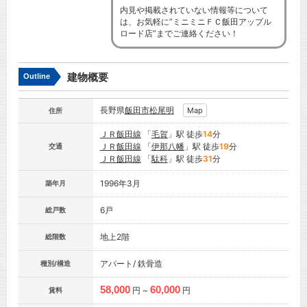
内見や掲載されていない情報等について
は、お気軽に”ミニミニＦＣ飯田アップル
ロード店”までご連絡ください！
建物概要
Outline
長野県
飯田市
松尾明
Map
住所
ＪＲ飯田線
「
毛賀
」駅 徒歩
14
分
ＪＲ飯田線
「
伊那八幡
」駅 徒歩
19
分
交通
ＪＲ飯田線
「
駄科
」駅 徒歩
31
分
1996年3月
築年月
6戸
総戸数
地上2階
総階数
アパート/ 鉄骨造
種別/構造
58,000
60,000
円 ~
円
賃料