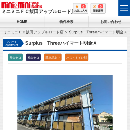
0
0
tog
ミニミニＦＣ飯田アップルロード店
お気に入り
閲覧履歴
me
HOME
物件検索
お問い合わせ
ミニミニＦＣ飯田アップルロード店
Surplus Threeハイマート明金Ａ
アパート
Surplus Threeハイマート明金Ａ
Apartment
敷金ゼロ
礼金ゼロ
駐車場あり
バス・トイレ別