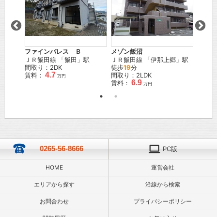
賃料：
ファインパレス Ｂ
メゾン飯沼
ＪＲ飯田線
「
飯田
」駅
ＪＲ飯田線
「
伊那上郷
」駅
間取り：2DK
徒歩
19
分
4.7
賃料：
間取り：2LDK
万円
6.9
賃料：
万円
0265-56-8666
PC版
HOME
運営会社
エリアから探す
沿線から検索
お問合わせ
プライバシーポリシー