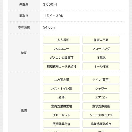
3,000円
共益費
1LDK ~ 3DK
間取り
54.65㎡
専有面積
二人入居可
保証人不要
バルコニー
フローリング
特長
ガスコンロ設置可
IT重説
初期費用カード決済可
オール洋室
ごみ置き場
トイレ(専用)
バス・トイレ別
シャワー
給湯
エアコン
室内洗濯機置場
温水洗浄便座
設備
クローゼット
シューズボックス
照明器具付き
洗髪洗面化粧台