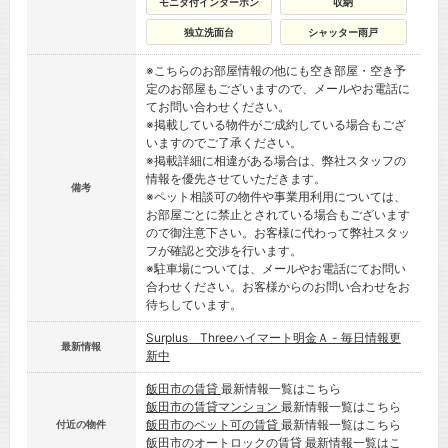
モニタ付インターホン
収納
独立洗面台
シャッター雨戸
※こちらのお部屋情報の他にも空き部屋・空き予
定のお部屋もございますので、メールやお電話に
てお問い合わせください。
※掲載している物件がご成約している場合もござ
いますのでご了承ください。
※掲載詳細に相違がある場合は、弊社スタッフの
情報を優先させていただきます。
備考
※ペット相談可の物件や事業用利用については、
お部屋ごとに禁止とされている場合もございます
ので御注意下さい。お客様に代わって弊社スタッ
フが確認と交渉を行います。
※駐車場については、メールやお電話にてお問い
合わせください。お客様からのお問い合わせをお
待ちしています。
Surplus Threeハイマート明金Ａ - 毎日情報更
最新情報
新中
飯田市の賃貸
最新情報一覧はこちら
飯田市の賃貸マンション
最新情報一覧はこちら
飯田市のペット可の賃貸
最新情報一覧はこちら
付近の物件
飯田市のオートロックの賃貸
最新情報一覧はこ