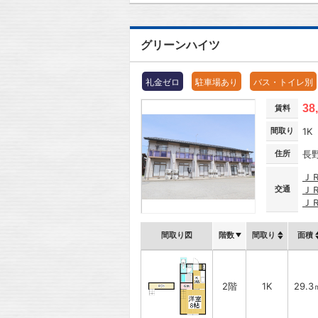
グリーンハイツ
礼金ゼロ
駐車場あり
バス・トイレ別
38
賃料
間取り
1K
住所
長
Ｊ
交通
Ｊ
Ｊ
間取り図
階数
間取り
面積
2階
1K
29.3