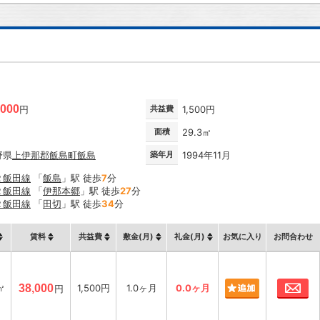
,000
円
共益費
1,500円
面積
29.3㎡
野県
上伊那郡飯島町
飯島
築年月
1994年11月
Ｒ飯田線
「
飯島
」駅 徒歩
7
分
Ｒ飯田線
「
伊那本郷
」駅 徒歩
27
分
Ｒ飯田線
「
田切
」駅 徒歩
34
分
賃料
共益費
敷金(月)
礼金(月)
お気に入り
お問合わせ
お
㎡
38,000
1,500円
1.0ヶ月
0.0ヶ月
円