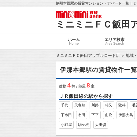
伊那本郷駅の賃貸マンション・アパート一覧｜ミ
ミニミニＦＣ飯田
ホーム
エリア検索
Home
Area Search
ミニミニＦＣ飯田アップルロード店
地域
伊那本郷駅の賃貸物件一覧
4
8
建物
棟 / 部屋
室
ＪＲ飯田線の駅から探す
千代
天竜峡
川路
時又
駄科
毛
下市田
市田
下平
山吹
伊那大島
小町屋
駒ケ根
大田切