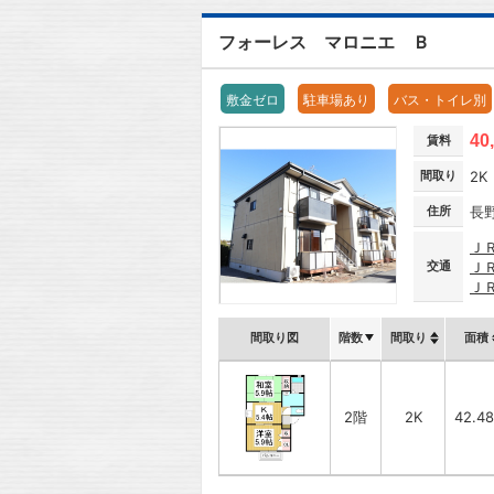
フォーレス マロニエ Ｂ
敷金ゼロ
駐車場あり
バス・トイレ別
40
賃料
間取り
2K
住所
長
Ｊ
交通
Ｊ
Ｊ
間取り図
階数
間取り
面積
2階
2K
42.4