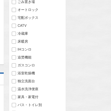
ごみ置き場
オートロック
宅配ボックス
問合わせ
CATV
冷蔵庫
床暖房
問合わせ
IHコンロ
追焚機能
ガスコンロ
浴室乾燥機
独立洗面台
温水洗浄便座
家具・家電付
バス・トイレ別