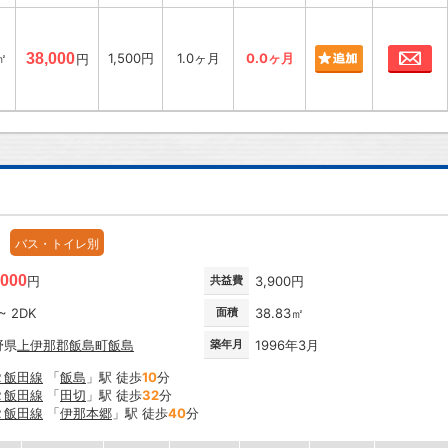
お
㎡
38,000
1,500円
1.0ヶ月
0.0ヶ月
円
バス・トイレ別
,000
円
共益費
3,900円
~ 2DK
面積
38.83㎡
野県
上伊那郡飯島町
飯島
築年月
1996年3月
Ｒ飯田線
「
飯島
」駅 徒歩
10
分
Ｒ飯田線
「
田切
」駅 徒歩
32
分
Ｒ飯田線
「
伊那本郷
」駅 徒歩
40
分