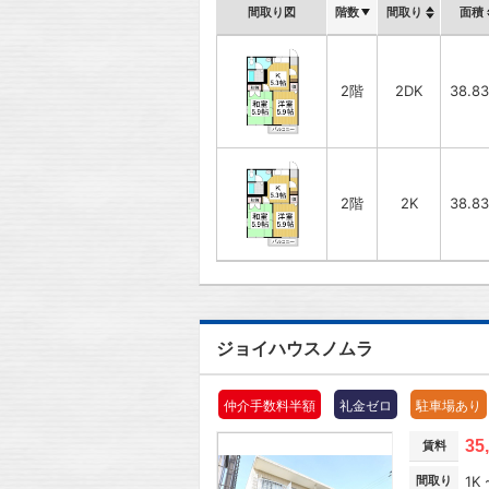
間取り図
階数
間取り
面積
2階
2DK
38.8
2階
2K
38.8
ジョイハウスノムラ
仲介手数料半額
礼金ゼロ
駐車場あり
35
賃料
間取り
1K 