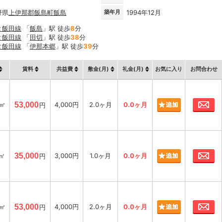
野県
上伊那郡飯島町
飯島
築年月
1994年12月
Ｒ飯田線
「
飯島
」駅 徒歩
8
分
Ｒ飯田線
「
田切
」駅 徒歩
38
分
Ｒ飯田線
「
伊那本郷
」駅 徒歩
39
分
賃料
共益費
敷金(月)
礼金(月)
お気に入り
お問合わせ
お
4㎡
53,000
4,000円
2.0ヶ月
0.0ヶ月
円
お
7㎡
35,000
3,000円
1.0ヶ月
0.0ヶ月
円
お
4㎡
53,000
4,000円
2.0ヶ月
0.0ヶ月
円