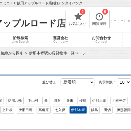
ニミニＦＣ飯田アップルロード店(株)チンタイバンク
0
0
アップルロード店
ミニミニＦＣ飯
お気に入り
閲覧履歴
沿線検索
運営会社
お問合わせ
Line Search
Company
Contact
・路線から探す
伊那本郷駅の賃貸物件一覧ページ
並び替え：
表示棟数：
賀
伊那八幡
下山村
鼎
切石
飯田
桜町
伊那上郷
元善光寺
上片桐
伊那田島
高遠原
七久保
伊那本郷
飯島
田切
伊那福岡