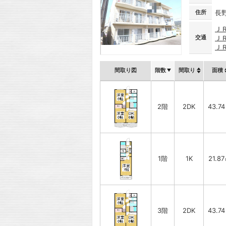
住所
長
Ｊ
交通
Ｊ
Ｊ
間取り図
階数
間取り
面積
2階
2DK
43.7
1階
1K
21.8
3階
2DK
43.7