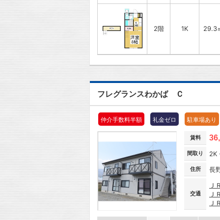
2階
1K
29.3
フレグランスわかば Ｃ
仲介手数料半額
礼金ゼロ
駐車場あり
36
賃料
間取り
2K 
住所
長
Ｊ
交通
Ｊ
Ｊ