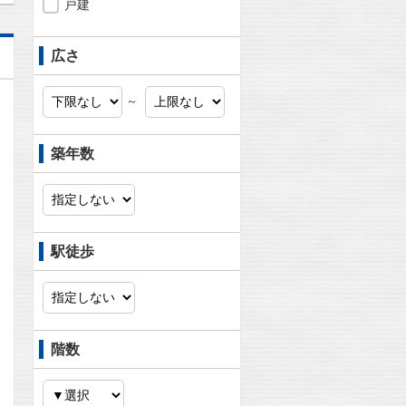
戸建
広さ
～
築年数
駅徒歩
階数
問合わせ