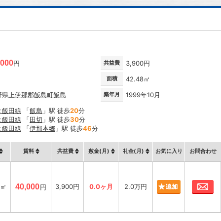
,000
円
共益費
3,900円
面積
42.48㎡
野県
上伊那郡飯島町
飯島
築年月
1999年10月
Ｒ飯田線
「
飯島
」駅 徒歩
20
分
Ｒ飯田線
「
田切
」駅 徒歩
30
分
Ｒ飯田線
「
伊那本郷
」駅 徒歩
46
分
賃料
共益費
敷金(月)
礼金(月)
お気に入り
お問合わせ
お
8㎡
40,000
3,900円
0.0ヶ月
2.0万円
円