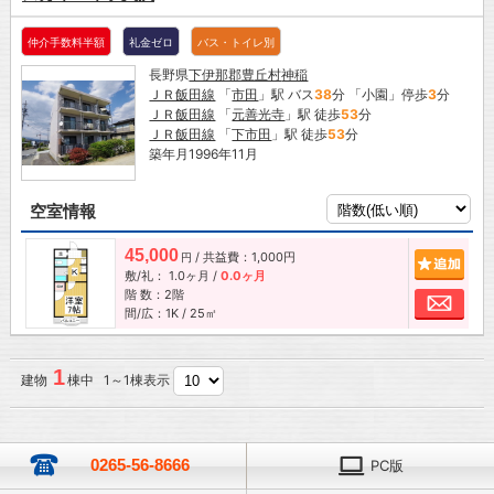
仲介手数料半額
礼金ゼロ
バス・トイレ別
長野県
下伊那郡豊丘村
神稲
ＪＲ飯田線
「
市田
」駅 バス
38
分 「小園」停歩
3
分
ＪＲ飯田線
「
元善光寺
」駅 徒歩
53
分
ＪＲ飯田線
「
下市田
」駅 徒歩
53
分
築年月1996年11月
空室情報
45,000
/ 共益費：1,000円
追加
円
敷/礼：
1.0ヶ月
/
0.0ヶ月
階 数：2階
お問
間/広：1K / 25㎡
1
建物
棟中 1～1棟表示
0265-56-8666
PC版