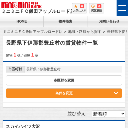
0
0
tog
ミニミニＦＣ飯田アップルロード店
お気に入り
閲覧履歴
me
HOME
物件検索
お問い合わせ
ミニミニＦＣ飯田アップルロード店
地域・路線から探す
長野県下伊
長野県下伊那郡豊丘村の賃貸物件一覧
1
1
建物
棟 / 部屋
室
市区町村
長野県下伊那郡豊丘村
市区郡を変更
条件を変更
並び替え：
スカイハイツ大沢