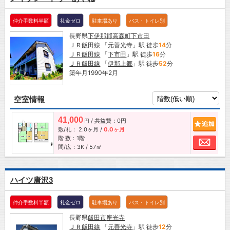
仲介手数料半額
礼金ゼロ
駐車場あり
バス・トイレ別
長野県
下伊那郡高森町
下市田
ＪＲ飯田線
「
元善光寺
」駅 徒歩
14
分
ＪＲ飯田線
「
下市田
」駅 徒歩
16
分
ＪＲ飯田線
「
伊那上郷
」駅 徒歩
52
分
築年月1990年2月
空室情報
41,000
/ 共益費：0円
追加
円
敷/礼：
2.0ヶ月
/
0.0ヶ月
階 数：1階
お問
間/広：3K / 57㎡
ハイツ唐沢3
仲介手数料半額
礼金ゼロ
駐車場あり
バス・トイレ別
長野県
飯田市
座光寺
ＪＲ飯田線
「
元善光寺
」駅 徒歩
12
分