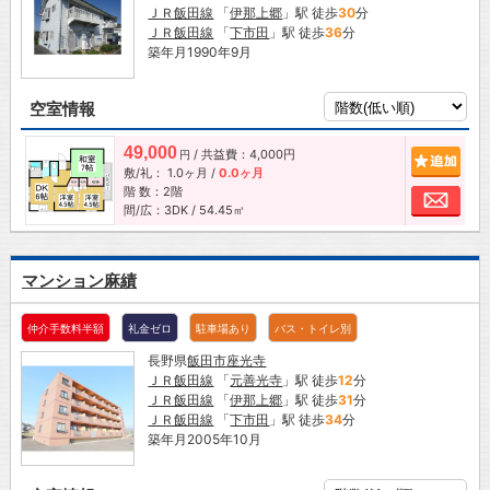
ＪＲ飯田線
「
伊那上郷
」駅 徒歩
30
分
ＪＲ飯田線
「
下市田
」駅 徒歩
36
分
築年月1990年9月
空室情報
49,000
/ 共益費：4,000円
追加
円
敷/礼：
1.0ヶ月
/
0.0ヶ月
階 数：2階
お問
間/広：3DK / 54.45㎡
マンション麻績
仲介手数料半額
礼金ゼロ
駐車場あり
バス・トイレ別
長野県
飯田市
座光寺
ＪＲ飯田線
「
元善光寺
」駅 徒歩
12
分
ＪＲ飯田線
「
伊那上郷
」駅 徒歩
31
分
ＪＲ飯田線
「
下市田
」駅 徒歩
34
分
築年月2005年10月