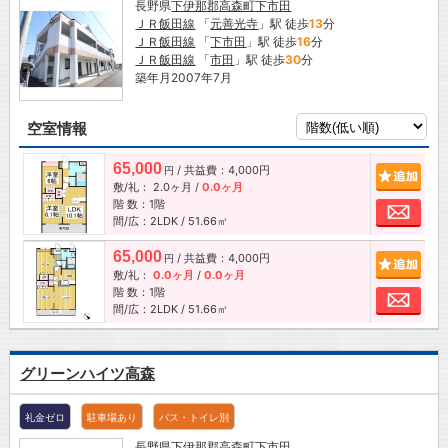
長野県
下伊那郡高森町
下市田
ＪＲ飯田線
「
元善光寺
」駅 徒歩
13
分
ＪＲ飯田線
「
下市田
」駅 徒歩
16
分
ＪＲ飯田線
「
市田
」駅 徒歩
30
分
築年月2007年7月
空室情報
65,000
/ 共益費：4,000円
追加
円
敷/礼：
2.0ヶ月
/
0.0ヶ月
階 数：1階
お問
間/広：2LDK / 51.66㎡
65,000
/ 共益費：4,000円
追加
円
敷/礼：
0.0ヶ月
/
0.0ヶ月
階 数：1階
お問
間/広：2LDK / 51.66㎡
グリーンハイツ高森
礼金ゼロ
駐車場あり
バス・トイレ別
長野県
下伊那郡高森町
下市田