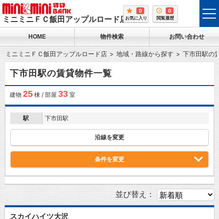
0
0
tog
ミニミニＦＣ飯田アップルロード店
お気に入り
閲覧履歴
me
HOME
物件検索
お問い合わせ
ミニミニＦＣ飯田アップルロード店
地域・路線から探す
下市田駅の
下市田駅の賃貸物件一覧
25
33
建物
棟 / 部屋
室
駅
下市田駅
沿線を変更
条件を変更
並び替え：
スカイハイツ大沢