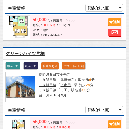
空室情報
50,000
/ 共益費：3,900円
追加
円
敷/礼：
0.0ヶ月
/
5.0万円
階 数：1階
お問
間/広：2K / 43.54㎡
グリーンハイツ片桐
敷金ゼロ
礼金ゼロ
駐車場あり
バス・トイレ別
長野県
飯田市
座光寺
ＪＲ飯田線
「
元善光寺
」駅 徒歩
6
分
ＪＲ飯田線
「
下市田
」駅 徒歩
25
分
ＪＲ飯田線
「
市田
」駅 徒歩
39
分
築年月2010年9月
空室情報
55,000
/ 共益費：3,000円
追加
円
敷/礼：
0.0ヶ月
/
0.0ヶ月