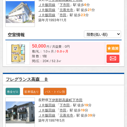
ＪＲ飯田線
「
下市田
」駅 徒歩
6
分
ＪＲ飯田線
「
元善光寺
」駅 徒歩
21
分
ＪＲ飯田線
「
市田
」駅 徒歩
23
分
築年月1993年11月
空室情報
50,000
/ 共益費：0円
追加
円
敷/礼：
1.0ヶ月
/
0.0ヶ月
階 数：1階
お問
間/広：2DK / 52.3㎡
フレグランス高森 Ｂ
敷金ゼロ
駐車場あり
バス・トイレ別
長野県
下伊那郡高森町
下市田
ＪＲ飯田線
「
下市田
」駅 徒歩
19
分
ＪＲ飯田線
「
市田
」駅 徒歩
19
分
ＪＲ飯田線
「
元善光寺
」駅 徒歩
39
分
築年月1997年5月