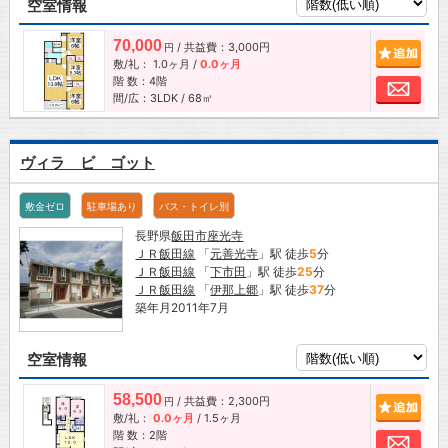
空室情報
70,000
/ 共益費：3,000円
追加
円
敷/礼：
1.0ヶ月
/
0.0ヶ月
階 数：4階
お問
間/広：3LDK / 68㎡
ヴィラ ビ ゴット
敷金ゼロ
駐車場あり
バス・トイレ別
長野県
飯田市
座光寺
ＪＲ飯田線
「
元善光寺
」駅 徒歩
5
分
ＪＲ飯田線
「
下市田
」駅 徒歩
25
分
ＪＲ飯田線
「
伊那上郷
」駅 徒歩
37
分
築年月2011年7月
空室情報
58,500
/ 共益費：2,300円
追加
円
敷/礼：
0.0ヶ月
/
1.5ヶ月
階 数：2階
お問