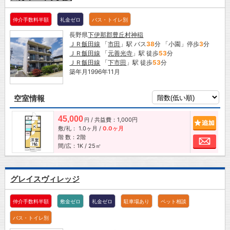
仲介手数料半額
礼金ゼロ
バス・トイレ別
長野県
下伊那郡豊丘村
神稲
ＪＲ飯田線
「
市田
」駅 バス
38
分 「小園」停歩
3
分
ＪＲ飯田線
「
元善光寺
」駅 徒歩
53
分
ＪＲ飯田線
「
下市田
」駅 徒歩
53
分
築年月1996年11月
空室情報
45,000
/ 共益費：1,000円
追加
円
敷/礼：
1.0ヶ月
/
0.0ヶ月
階 数：2階
お問
間/広：1K / 25㎡
グレイスヴィレッジ
仲介手数料半額
敷金ゼロ
礼金ゼロ
駐車場あり
ペット相談
バス・トイレ別