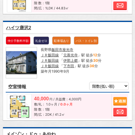
階 数：1階
お問
間/広：1LDK / 44.83㎡
ハイツ唐沢2
仲介手数料半額
礼金ゼロ
駐車場あり
バス・トイレ別
長野県
飯田市
座光寺
ＪＲ飯田線
「
元善光寺
」駅 徒歩
12
分
ＪＲ飯田線
「
伊那上郷
」駅 徒歩
30
分
ＪＲ飯田線
「
下市田
」駅 徒歩
36
分
築年月1990年9月
空室情報
40,000
/ 共益費：4,000円
追加
円
敷/礼：
1.0ヶ月
/
0.0ヶ月
階 数：1階
お問
間/広：2DK / 41.2㎡
メイゾン・ドゥ・あやね