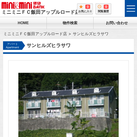
0
0
tog
ミニミニＦＣ飯田アップルロード店
お気に入り
閲覧履歴
me
HOME
物件検索
お問い合わせ
ミニミニＦＣ飯田アップルロード店
サンヒルズヒラサワ
アパート
サンヒルズヒラサワ
Apartment