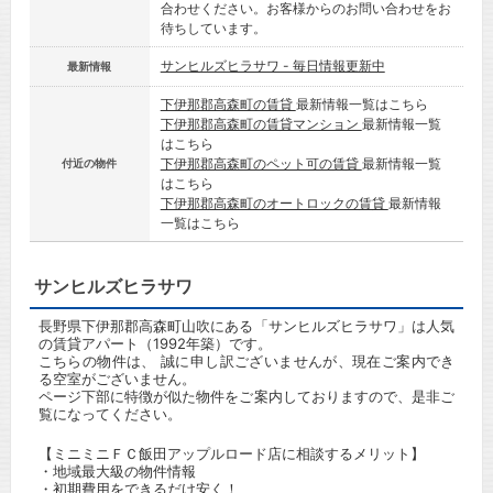
合わせください。お客様からのお問い合わせをお
待ちしています。
サンヒルズヒラサワ - 毎日情報更新中
最新情報
下伊那郡高森町の賃貸
最新情報一覧はこちら
下伊那郡高森町の賃貸マンション
最新情報一覧
はこちら
下伊那郡高森町のペット可の賃貸
最新情報一覧
付近の物件
はこちら
下伊那郡高森町のオートロックの賃貸
最新情報
一覧はこちら
サンヒルズヒラサワ
長野県下伊那郡高森町山吹にある「サンヒルズヒラサワ」は人気
の賃貸アパート（1992年築）です。
こちらの物件は、 誠に申し訳ございませんが、現在ご案内でき
る空室がございません。
ページ下部に特徴が似た物件をご案内しておりますので、是非ご
覧になってください。
【ミニミニＦＣ飯田アップルロード店に相談するメリット】
・地域最大級の物件情報
・初期費用をできるだけ安く！