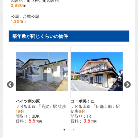
図書館：町立松川町図書館
2,880
m
公園：台城公園
1,304
m
築年数が同じくらいの物件
ハイツ南の原
コーポ美くに
オオシ
駅 徒歩
ＪＲ飯田線
「
毛賀
」駅 徒歩
ＪＲ飯田線
「
伊那上郷
」駅
ＪＲ飯
19
分
徒歩
6
分
4
分
間取り：3DK
間取り：1R
間取り
5.5
3.5
賃料：
賃料：
賃料：
万円
万円