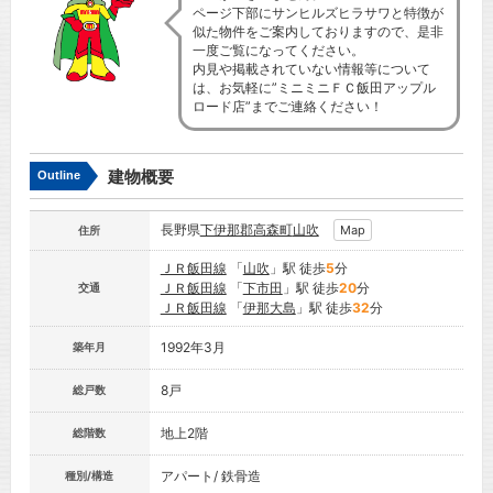
ページ下部にサンヒルズヒラサワと特徴が
似た物件をご案内しておりますので、是非
一度ご覧になってください。
内見や掲載されていない情報等について
は、お気軽に”ミニミニＦＣ飯田アップル
ロード店”までご連絡ください！
建物概要
Outline
長野県
下伊那郡高森町
山吹
Map
住所
ＪＲ飯田線
「
山吹
」駅 徒歩
5
分
ＪＲ飯田線
「
下市田
」駅 徒歩
20
分
交通
ＪＲ飯田線
「
伊那大島
」駅 徒歩
32
分
1992年3月
築年月
8戸
総戸数
地上2階
総階数
アパート/ 鉄骨造
種別/構造