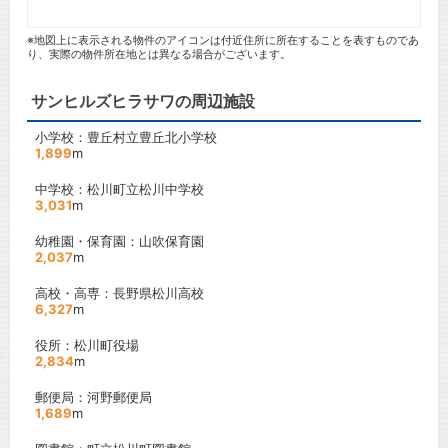
※地図上に表示される物件のアイコンは付近住所に所在することを表すものであ
り、実際の物件所在地とは異なる場合がございます。
サンヒルズヒラサワの周辺施設
小学校：豊丘村立豊丘北小学校
1,899
m
中学校：松川町立松川中学校
3,031
m
幼稚園・保育園：山吹保育園
2,037
m
高校・高専：長野県松川高校
6,327
m
役所：松川町役場
2,834
m
郵便局：河野郵便局
1,689
m