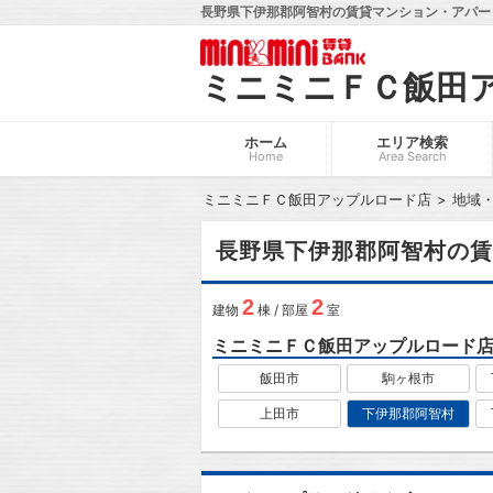
長野県下伊那郡阿智村の賃貸マンション・アパー
ミニミニＦＣ飯田
ホーム
エリア検索
Home
Area Search
ミニミニＦＣ飯田アップルロード店
地域
長野県下伊那郡阿智村の賃
2
2
建物
棟 / 部屋
室
ミニミニＦＣ飯田アップルロード
飯田市
駒ヶ根市
上田市
下伊那郡阿智村