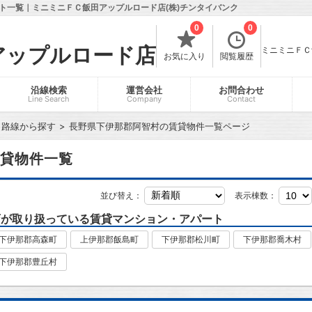
ト一覧｜ミニミニＦＣ飯田アップルロード店(株)チンタイバンク
0
0
アップルロード店
ミニミニＦＣ飯
お気に入り
閲覧履歴
沿線検索
運営会社
お問合わせ
Line Search
Company
Contact
・路線から探す
長野県下伊那郡阿智村の賃貸物件一覧ページ
貸物件一覧
並び替え：
表示棟数：
店が取り扱っている賃貸マンション・アパート
下伊那郡高森町
上伊那郡飯島町
下伊那郡松川町
下伊那郡喬木村
下伊那郡豊丘村