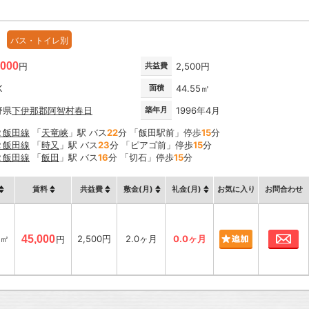
バス・トイレ別
,000
円
共益費
2,500円
K
面積
44.55㎡
野県
下伊那郡阿智村
春日
築年月
1996年4月
Ｒ飯田線
「
天竜峡
」駅 バス
22
分 「飯田駅前」停歩
15
分
Ｒ飯田線
「
時又
」駅 バス
23
分 「ピアゴ前」停歩
15
分
Ｒ飯田線
「
飯田
」駅 バス
16
分 「切石」停歩
15
分
賃料
共益費
敷金(月)
礼金(月)
お気に入り
お問合わせ
お
5㎡
45,000
2,500円
2.0ヶ月
0.0ヶ月
円