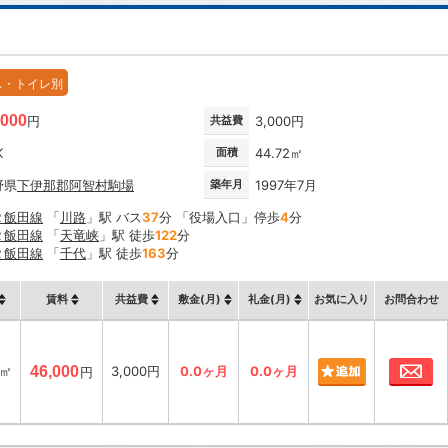
ス・トイレ別
,000
円
共益費
3,000円
K
面積
44.72㎡
野県
下伊那郡阿智村
駒場
築年月
1997年7月
Ｒ飯田線
「
川路
」駅 バス
37
分 「役場入口」停歩
4
分
Ｒ飯田線
「
天竜峡
」駅 徒歩
122
分
Ｒ飯田線
「
千代
」駅 徒歩
163
分
賃料
共益費
敷金(月)
礼金(月)
お気に入り
お問合わせ
お
2㎡
46,000
3,000円
0.0ヶ月
0.0ヶ月
円