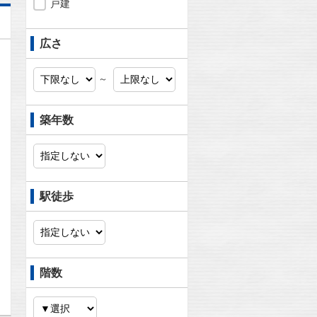
戸建
広さ
～
築年数
駅徒歩
問合わせ
階数