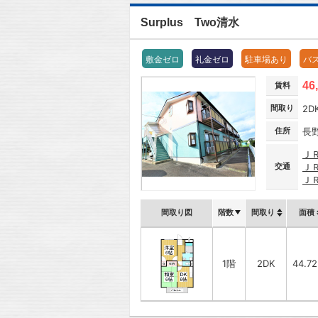
Surplus Two清水
敷金ゼロ
礼金ゼロ
駐車場あり
バ
46
賃料
間取り
2D
住所
長
Ｊ
交通
Ｊ
Ｊ
間取り図
階数
間取り
面積
1階
2DK
44.7