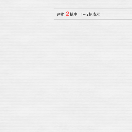
2
建物
棟中 1～2棟表示