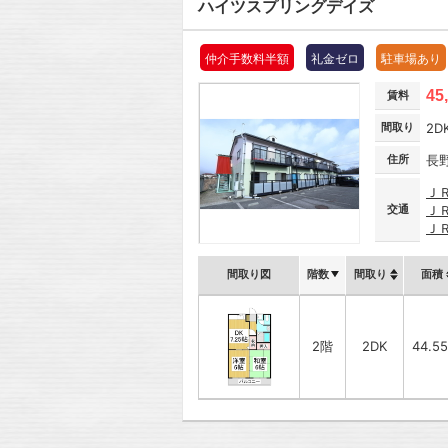
ハイツスプリングデイズ
仲介手数料半額
礼金ゼロ
駐車場あり
45
賃料
間取り
2D
住所
長
Ｊ
交通
Ｊ
Ｊ
間取り図
階数
間取り
面積
2階
2DK
44.5