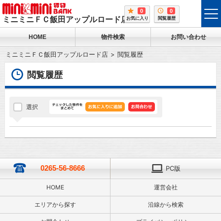
0
0
tog
ミニミニＦＣ飯田アップルロード店
お気に入り
閲覧履歴
me
HOME
物件検索
お問い合わせ
ミニミニＦＣ飯田アップルロード店
閲覧履歴
閲覧履歴
選択
0265-56-8666
PC版
HOME
運営会社
エリアから探す
沿線から検索