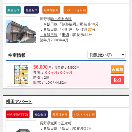
敷金ゼロ
礼金ゼロ
駐車場あり
バス・トイレ別
長野県
駒ヶ根市
赤穂
ＪＲ飯田線
「
伊那福岡
」駅 徒歩
18
分
ＪＲ飯田線
「
小町屋
」駅 徒歩
37
分
ＪＲ飯田線
「
田切
」駅 徒歩
44
分
築年月2008年4月
空室情報
56,000
/ 共益費：4,500円
追加
円
敷/礼：
0.0ヶ月
/
0.0ヶ月
階 数：2階
お問
間/広：1LDK / 44.82㎡
横田アパート
仲介手数料半額
礼金ゼロ
駐車場あり
バス・トイレ別
長野県
飯田市
正永町
ＪＲ飯田線
「
飯田
」駅 徒歩
25
分