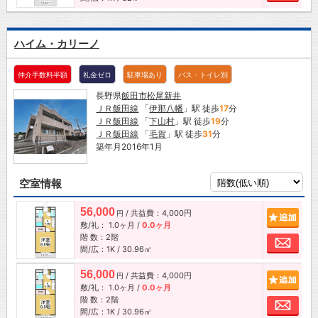
ハイム・カリーノ
仲介手数料半額
礼金ゼロ
駐車場あり
バス・トイレ別
長野県
飯田市
松尾新井
ＪＲ飯田線
「
伊那八幡
」駅 徒歩
17
分
ＪＲ飯田線
「
下山村
」駅 徒歩
19
分
ＪＲ飯田線
「
毛賀
」駅 徒歩
31
分
築年月2016年1月
空室情報
56,000
/ 共益費：4,000円
追加
円
敷/礼：
1.0ヶ月
/
0.0ヶ月
階 数：2階
お問
間/広：1K / 30.96㎡
56,000
/ 共益費：4,000円
追加
円
敷/礼：
1.0ヶ月
/
0.0ヶ月
階 数：2階
お問
間/広：1K / 30.96㎡