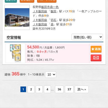
長野県
飯田市
鼎一色
ＪＲ飯田線
「
飯田
」駅 バス
15
分 「一色アップルロー
ド」停歩
9
分
ＪＲ飯田線
「
切石
」駅 徒歩
20
分
ＪＲ飯田線
「
鼎
」駅 徒歩
21
分
築年月2016年3月
空室情報
54,500
/ 共益費：1,800円
追加
円
敷/礼：
0.0ヶ月
/
1.5ヶ月
階 数：1階
お問
間/広：1LDK / 45.77㎡
365
建物
棟中 1～10棟表示
...
1
2
3
4
36
37
次へ »