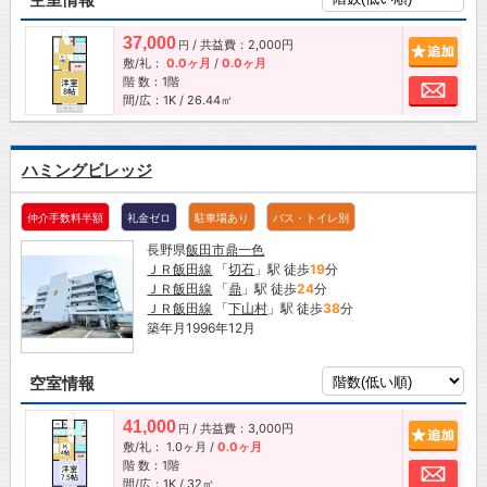
37,000
/ 共益費：2,000円
追加
円
敷/礼：
0.0ヶ月
/
0.0ヶ月
階 数：1階
お問
間/広：1K / 26.44㎡
ハミングビレッジ
仲介手数料半額
礼金ゼロ
駐車場あり
バス・トイレ別
長野県
飯田市
鼎一色
ＪＲ飯田線
「
切石
」駅 徒歩
19
分
ＪＲ飯田線
「
鼎
」駅 徒歩
24
分
ＪＲ飯田線
「
下山村
」駅 徒歩
38
分
築年月1996年12月
空室情報
41,000
/ 共益費：3,000円
追加
円
敷/礼：
1.0ヶ月
/
0.0ヶ月
階 数：1階
お問
間/広：1K / 32㎡