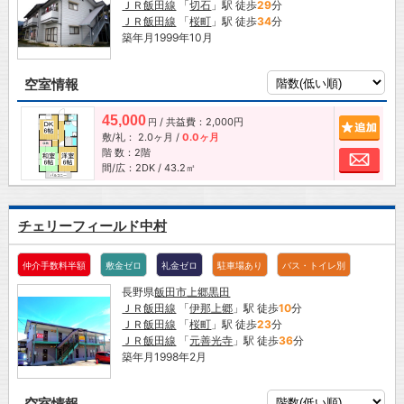
ＪＲ飯田線
「
切石
」駅 徒歩
29
分
ＪＲ飯田線
「
桜町
」駅 徒歩
34
分
築年月1999年10月
空室情報
45,000
/ 共益費：2,000円
追加
円
敷/礼：
2.0ヶ月
/
0.0ヶ月
階 数：2階
お問
間/広：2DK / 43.2㎡
チェリーフィールド中村
仲介手数料半額
敷金ゼロ
礼金ゼロ
駐車場あり
バス・トイレ別
長野県
飯田市
上郷黒田
ＪＲ飯田線
「
伊那上郷
」駅 徒歩
10
分
ＪＲ飯田線
「
桜町
」駅 徒歩
23
分
ＪＲ飯田線
「
元善光寺
」駅 徒歩
36
分
築年月1998年2月
空室情報