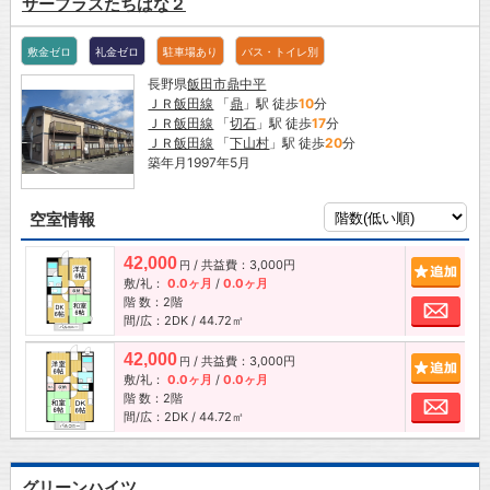
サープラスたちばな２
敷金ゼロ
礼金ゼロ
駐車場あり
バス・トイレ別
長野県
飯田市
鼎中平
ＪＲ飯田線
「
鼎
」駅 徒歩
10
分
ＪＲ飯田線
「
切石
」駅 徒歩
17
分
ＪＲ飯田線
「
下山村
」駅 徒歩
20
分
築年月1997年5月
空室情報
42,000
/ 共益費：3,000円
追加
円
敷/礼：
0.0ヶ月
/
0.0ヶ月
階 数：2階
お問
間/広：2DK / 44.72㎡
42,000
/ 共益費：3,000円
追加
円
敷/礼：
0.0ヶ月
/
0.0ヶ月
階 数：2階
お問
間/広：2DK / 44.72㎡
グリーンハイツ