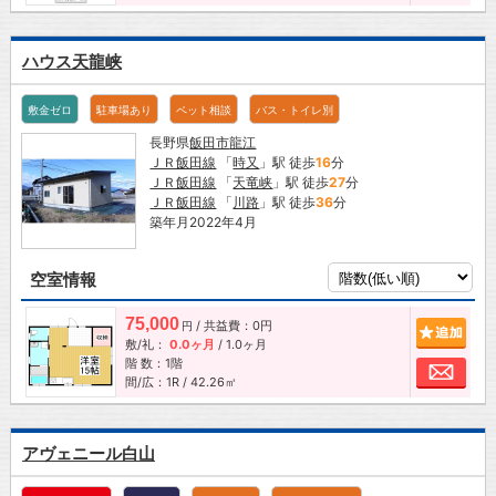
ハウス天龍峡
敷金ゼロ
駐車場あり
ペット相談
バス・トイレ別
長野県
飯田市
龍江
ＪＲ飯田線
「
時又
」駅 徒歩
16
分
ＪＲ飯田線
「
天竜峡
」駅 徒歩
27
分
ＪＲ飯田線
「
川路
」駅 徒歩
36
分
築年月2022年4月
空室情報
75,000
/ 共益費：0円
追加
円
敷/礼：
0.0ヶ月
/
1.0ヶ月
階 数：1階
お問
間/広：1R / 42.26㎡
アヴェニール白山