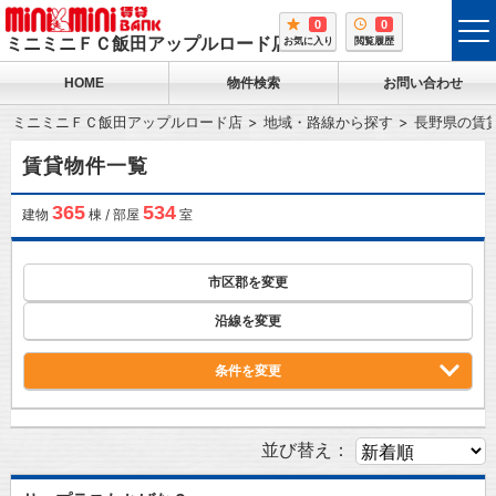
0
0
tog
ミニミニＦＣ飯田アップルロード店
お気に入り
閲覧履歴
me
HOME
物件検索
お問い合わせ
ミニミニＦＣ飯田アップルロード店
地域・路線から探す
長野県の賃
賃貸物件一覧
365
534
建物
棟 / 部屋
室
市区郡を変更
沿線を変更
条件を変更
並び替え：