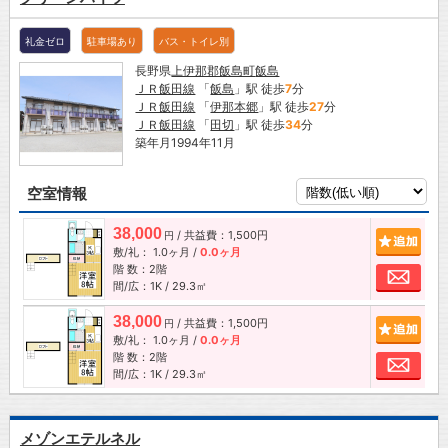
礼金ゼロ
駐車場あり
バス・トイレ別
長野県
上伊那郡飯島町
飯島
ＪＲ飯田線
「
飯島
」駅 徒歩
7
分
ＪＲ飯田線
「
伊那本郷
」駅 徒歩
27
分
ＪＲ飯田線
「
田切
」駅 徒歩
34
分
築年月1994年11月
空室情報
38,000
/ 共益費：1,500円
追加
円
敷/礼：
1.0ヶ月
/
0.0ヶ月
階 数：2階
お問
間/広：1K / 29.3㎡
38,000
/ 共益費：1,500円
追加
円
敷/礼：
1.0ヶ月
/
0.0ヶ月
階 数：2階
お問
間/広：1K / 29.3㎡
メゾンエテルネル