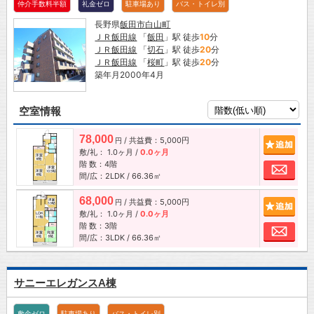
仲介手数料半額
礼金ゼロ
駐車場あり
バス・トイレ別
長野県
飯田市
白山町
ＪＲ飯田線
「
飯田
」駅 徒歩
10
分
ＪＲ飯田線
「
切石
」駅 徒歩
20
分
ＪＲ飯田線
「
桜町
」駅 徒歩
20
分
築年月2000年4月
空室情報
78,000
/ 共益費：5,000円
追加
円
敷/礼：
1.0ヶ月
/
0.0ヶ月
階 数：4階
お問
間/広：2LDK / 66.36㎡
68,000
/ 共益費：5,000円
追加
円
敷/礼：
1.0ヶ月
/
0.0ヶ月
階 数：3階
お問
間/広：3LDK / 66.36㎡
サニーエレガンスA棟
敷金ゼロ
駐車場あり
バス・トイレ別