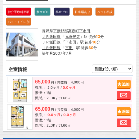
仲介手数料半額
敷金ゼロ
礼金ゼロ
駐車場あり
ペット相談
バス・トイレ別
長野県
下伊那郡高森町
下市田
ＪＲ飯田線
「
元善光寺
」駅 徒歩
13
分
ＪＲ飯田線
「
下市田
」駅 徒歩
16
分
ＪＲ飯田線
「
市田
」駅 徒歩
30
分
築年月2007年7月
空室情報
65,000
/ 共益費：4,000円
追加
円
敷/礼：
2.0ヶ月
/
0.0ヶ月
階 数：1階
お問
間/広：2LDK / 51.66㎡
65,000
/ 共益費：4,000円
追加
円
敷/礼：
0.0ヶ月
/
0.0ヶ月
階 数：1階
お問
間/広：2LDK / 51.66㎡