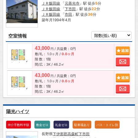
ＪＲ飯田線
「
元善光寺
」駅 徒歩
5
分
ＪＲ飯田線
「
下市田
」駅 徒歩
22
分
ＪＲ飯田線
「
市田
」駅 徒歩
36
分
築年月1994年4月
空室情報
43,000
/ 共益費：0円
追加
円
敷/礼：
1.0ヶ月
/
0.0ヶ月
階 数：1階
お問
間/広：3K / 46.2㎡
43,000
/ 共益費：0円
追加
円
敷/礼：
1.0ヶ月
/
0.0ヶ月
階 数：1階
お問
間/広：3K / 46.2㎡
陽光ハイツ
仲介手数料半額
敷金ゼロ
礼金ゼロ
駐車場あり
バス・トイレ別
長野県
下伊那郡高森町
下市田