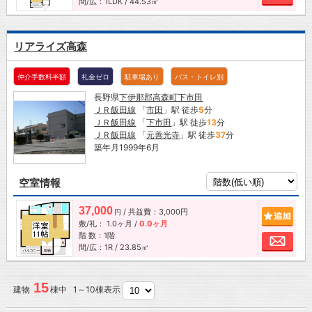
間/広：1LDK / 44.53㎡
リアライズ高森
仲介手数料半額
礼金ゼロ
駐車場あり
バス・トイレ別
長野県
下伊那郡高森町
下市田
ＪＲ飯田線
「
市田
」駅 徒歩
5
分
ＪＲ飯田線
「
下市田
」駅 徒歩
13
分
ＪＲ飯田線
「
元善光寺
」駅 徒歩
37
分
築年月1999年6月
空室情報
37,000
/ 共益費：3,000円
追加
円
敷/礼：
1.0ヶ月
/
0.0ヶ月
階 数：1階
お問
間/広：1R / 23.85㎡
15
建物
棟中 1～10棟表示