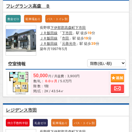
フレグランス高森 Ｂ
敷金ゼロ
駐車場あり
バス・トイレ別
長野県
下伊那郡高森町
下市田
ＪＲ飯田線
「
下市田
」駅 徒歩
19
分
ＪＲ飯田線
「
市田
」駅 徒歩
19
分
ＪＲ飯田線
「
元善光寺
」駅 徒歩
39
分
築年月1997年5月
空室情報
50,000
/ 共益費：3,900円
追加
円
敷/礼：
0.0ヶ月
/
5.0万円
階 数：1階
お問
間/広：2K / 43.54㎡
レジデンス市田
仲介手数料半額
礼金ゼロ
駐車場あり
バス・トイレ別
長野県
下伊那郡高森町
下市田