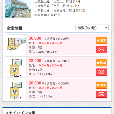
ＪＲ飯田線
「
下市田
」駅 徒歩
7
分
ＪＲ飯田線
「
市田
」駅 徒歩
21
分
ＪＲ飯田線
「
元善光寺
」駅 徒歩
25
分
築年月1990年12月
空室情報
36,000
/ 共益費：5,000円
追加
円
敷/礼：
0.0ヶ月
/
0.0ヶ月
階 数：1階
お問
間/広：2DK / 55.25㎡
28,000
/ 共益費：4,000円
追加
円
敷/礼：
0.0ヶ月
/
0.0ヶ月
階 数：2階
お問
間/広：1K / 24.3㎡
28,000
/ 共益費：4,000円
追加
円
敷/礼：
0.0ヶ月
/
0.0ヶ月
階 数：1階
お問
間/広：1K / 24.3㎡
スカイハイツ大沢