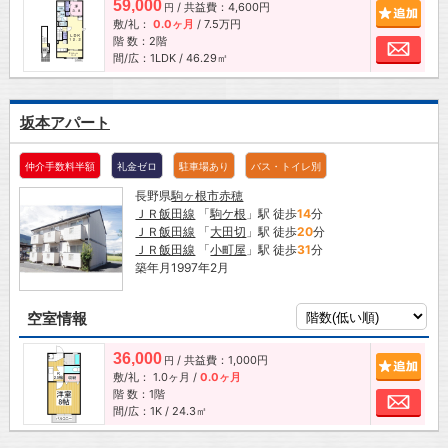
59,000
/ 共益費：4,600円
追加
円
敷/礼：
0.0ヶ月
/
7.5万円
階 数：2階
お問
間/広：1LDK / 46.29㎡
坂本アパート
仲介手数料半額
礼金ゼロ
駐車場あり
バス・トイレ別
長野県
駒ヶ根市
赤穂
ＪＲ飯田線
「
駒ケ根
」駅 徒歩
14
分
ＪＲ飯田線
「
大田切
」駅 徒歩
20
分
ＪＲ飯田線
「
小町屋
」駅 徒歩
31
分
築年月1997年2月
空室情報
36,000
/ 共益費：1,000円
追加
円
敷/礼：
1.0ヶ月
/
0.0ヶ月
階 数：1階
お問
間/広：1K / 24.3㎡