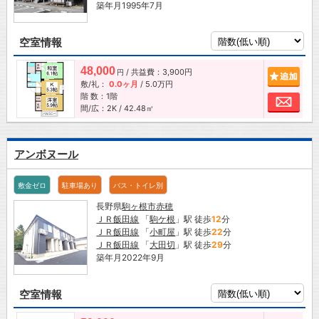
築年月1995年7月
空室情報
48,000
/ 共益費：3,900円
追加
円
敷/礼：
0.0ヶ月
/
5.0万円
階 数：1階
お問
間/広：2K / 42.48㎡
アンボヌール
敷金ゼロ
駐車場あり
バス・トイレ別
長野県
駒ヶ根市
赤穂
ＪＲ飯田線
「
駒ケ根
」駅 徒歩
12
分
ＪＲ飯田線
「
小町屋
」駅 徒歩
22
分
ＪＲ飯田線
「
大田切
」駅 徒歩
29
分
築年月2022年9月
空室情報