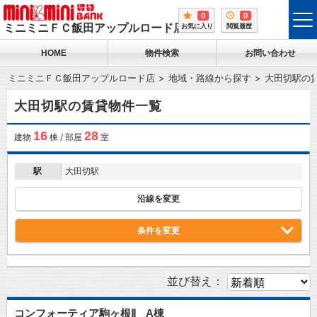
0
0
tog
ミニミニＦＣ飯田アップルロード店
お気に入り
閲覧履歴
me
HOME
物件検索
お問い合わせ
ミニミニＦＣ飯田アップルロード店
地域・路線から探す
大田切駅の
大田切駅の賃貸物件一覧
16
28
建物
棟 / 部屋
室
駅
大田切駅
沿線を変更
条件を変更
並び替え：
コンフォーティア駒ヶ根Ⅱ A棟