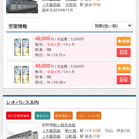
ＪＲ飯田線
「
大田切
」駅 徒歩
36
分
築年月2014年11月
空室情報
46,000
/ 共益費：5,500円
追加
円
敷/礼：
0.0ヶ月
/
1.0ヶ月
階 数：1階
お問
間/広：1K / 23.72㎡
46,000
/ 共益費：5,500円
追加
円
敷/礼：
0.0ヶ月
/
1.0ヶ月
階 数：1階
お問
間/広：1K / 26.08㎡
レオパレスJUN
仲介手数料無料
敷金ゼロ
駐車場あり
バス・トイレ別
長野県
駒ヶ根市
赤穂
ＪＲ飯田線
「
駒ケ根
」駅 バス
34
分 「白山」停歩
2
分
ＪＲ飯田線
「
小町屋
」駅 徒歩
21
分