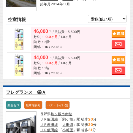
築年月2014年11月
空室情報
46,000
/ 共益費：5,500円
追加
円
敷/礼：
0.0ヶ月
/
1.0ヶ月
階 数：2階
お問
間/広：1K / 23.18㎡
44,000
/ 共益費：5,500円
追加
円
敷/礼：
0.0ヶ月
/
1.0ヶ月
階 数：1階
お問
間/広：1K / 23.18㎡
フレグランス 栄Ａ
敷金ゼロ
駐車場あり
バス・トイレ別
長野県
駒ヶ根市
赤穂
ＪＲ飯田線
「
駒ケ根
」駅 徒歩
20
分
ＪＲ飯田線
「
大田切
」駅 徒歩
20
分
ＪＲ飯田線
「
小町屋
」駅 徒歩
31
分