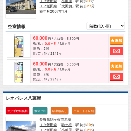
ＪＲ飯田線
「
小町屋
」駅 徒歩
11
分
ＪＲ飯田線
「
大田切
」駅 徒歩
27
分
築年月2007年1月
空室情報
60,000
/ 共益費：5,500円
追加
円
敷/礼：
0.0ヶ月
/
1.0ヶ月
階 数：2階
お問
間/広：1K / 23.18㎡
60,000
/ 共益費：5,500円
追加
円
敷/礼：
0.0ヶ月
/
1.0ヶ月
階 数：2階
お問
間/広：1K / 23.18㎡
レオパレス八萬屋
仲介手数料無料
敷金ゼロ
駐車場あり
バス・トイレ別
長野県
駒ヶ根市
赤穂
ＪＲ飯田線
「
駒ケ根
」駅 徒歩
19
分
ＪＲ飯田線
「
小町屋
」駅 徒歩
21
分