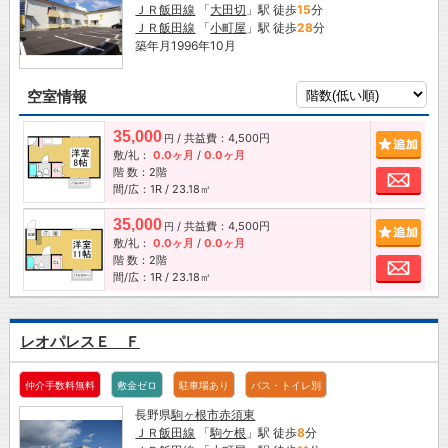
ＪＲ飯田線
「
大田切
」駅 徒歩
15
分
ＪＲ飯田線
「
小町屋
」駅 徒歩
28
分
築年月1996年10月
空室情報
35,000
/ 共益費：4,500円
追加
円
敷/礼：
0.0ヶ月
/
0.0ヶ月
階 数：2階
お問
間/広：1R / 23.18㎡
35,000
/ 共益費：4,500円
追加
円
敷/礼：
0.0ヶ月
/
0.0ヶ月
階 数：2階
お問
間/広：1R / 23.18㎡
レオパレスＥ Ｆ
仲介手数料無料
敷金ゼロ
駐車場あり
バス・トイレ別
長野県
駒ヶ根市
赤須東
ＪＲ飯田線
「
駒ケ根
」駅 徒歩
8
分