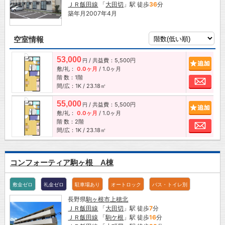
ＪＲ飯田線
「
大田切
」駅 徒歩
36
分
築年月2007年4月
空室情報
53,000
/ 共益費：5,500円
追加
円
敷/礼：
0.0ヶ月
/
1.0ヶ月
階 数：1階
お問
間/広：1K / 23.18㎡
55,000
/ 共益費：5,500円
追加
円
敷/礼：
0.0ヶ月
/
1.0ヶ月
階 数：2階
お問
間/広：1K / 23.18㎡
コンフォーティア駒ヶ根 A棟
敷金ゼロ
礼金ゼロ
駐車場あり
オートロック
バス・トイレ別
長野県
駒ヶ根市
上穂北
ＪＲ飯田線
「
大田切
」駅 徒歩
7
分
ＪＲ飯田線
「
駒ケ根
」駅 徒歩
16
分