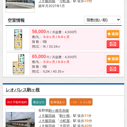
ＪＲ飯田線
「
小町屋
」駅 徒歩
29
分
築年月2021年1月
空室情報
56,000
/ 共益費：4,500円
追加
円
敷/礼：
0.0ヶ月
/
0.0ヶ月
階 数：1階
お問
間/広：1K / 33.34㎡
65,000
/ 共益費：4,500円
追加
円
敷/礼：
0.0ヶ月
/
0.0ヶ月
階 数：1階
お問
間/広：1LDK / 40.35㎡
レオパレス駒ヶ根
仲介手数料無料
敷金ゼロ
駐車場あり
バス・トイレ別
長野県
駒ヶ根市
赤穂
ＪＲ飯田線
「
駒ケ根
」駅 徒歩
31
分
ＪＲ飯田線
「
小町屋
」駅 徒歩
39
分
ＪＲ飯田線
「
大田切
」駅 徒歩
40
分