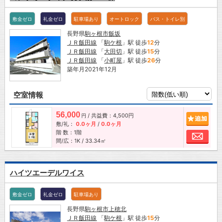
敷金ゼロ
礼金ゼロ
駐車場あり
オートロック
バス・トイレ別
長野県
駒ヶ根市
飯坂
ＪＲ飯田線
「
駒ケ根
」駅 徒歩
12
分
ＪＲ飯田線
「
大田切
」駅 徒歩
15
分
ＪＲ飯田線
「
小町屋
」駅 徒歩
26
分
築年月2021年12月
空室情報
56,000
/ 共益費：4,500円
追加
円
敷/礼：
0.0ヶ月
/
0.0ヶ月
階 数：1階
お問
間/広：1K / 33.34㎡
ハイツエーデルワイス
敷金ゼロ
礼金ゼロ
駐車場あり
長野県
駒ヶ根市
上穂北
ＪＲ飯田線
「
駒ケ根
」駅 徒歩
15
分