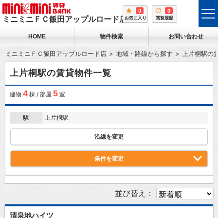
0
0
tog
ミニミニＦＣ飯田アップルロード店
お気に入り
閲覧履歴
me
HOME
物件検索
お問い合わせ
ミニミニＦＣ飯田アップルロード店
地域・路線から探す
上片桐駅の
上片桐駅の賃貸物件一覧
4
5
建物
棟 / 部屋
室
駅
上片桐駅
沿線を変更
条件を変更
並び替え：
清泉地ハイツ