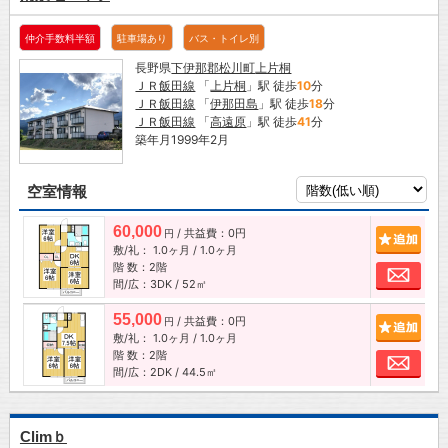
仲介手数料半額
駐車場あり
バス・トイレ別
長野県
下伊那郡松川町
上片桐
ＪＲ飯田線
「
上片桐
」駅 徒歩
10
分
ＪＲ飯田線
「
伊那田島
」駅 徒歩
18
分
ＪＲ飯田線
「
高遠原
」駅 徒歩
41
分
築年月1999年2月
空室情報
60,000
/ 共益費：0円
追加
円
敷/礼：
1.0ヶ月
/
1.0ヶ月
階 数：2階
お問
間/広：3DK / 52㎡
55,000
/ 共益費：0円
追加
円
敷/礼：
1.0ヶ月
/
1.0ヶ月
階 数：2階
お問
間/広：2DK / 44.5㎡
Climｂ