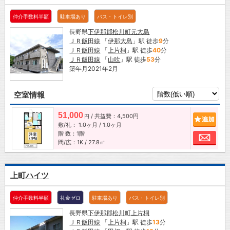
仲介手数料半額
駐車場あり
バス・トイレ別
長野県
下伊那郡松川町
元大島
ＪＲ飯田線
「
伊那大島
」駅 徒歩
9
分
ＪＲ飯田線
「
上片桐
」駅 徒歩
40
分
ＪＲ飯田線
「
山吹
」駅 徒歩
53
分
築年月2021年2月
空室情報
51,000
/ 共益費：4,500円
追加
円
敷/礼：
1.0ヶ月
/
1.0ヶ月
階 数：1階
お問
間/広：1K / 27.8㎡
上町ハイツ
仲介手数料半額
礼金ゼロ
駐車場あり
バス・トイレ別
長野県
下伊那郡松川町
上片桐
ＪＲ飯田線
「
上片桐
」駅 徒歩
13
分