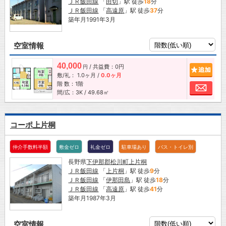
ＪＲ飯田線
「
田切
」駅 徒歩
18
分
ＪＲ飯田線
「
高遠原
」駅 徒歩
37
分
築年月1991年3月
空室情報
40,000
/ 共益費：0円
追加
円
敷/礼：
1.0ヶ月
/
0.0ヶ月
階 数：1階
お問
間/広：3K / 49.68㎡
コーポ上片桐
仲介手数料半額
敷金ゼロ
礼金ゼロ
駐車場あり
バス・トイレ別
長野県
下伊那郡松川町
上片桐
ＪＲ飯田線
「
上片桐
」駅 徒歩
9
分
ＪＲ飯田線
「
伊那田島
」駅 徒歩
18
分
ＪＲ飯田線
「
高遠原
」駅 徒歩
41
分
築年月1987年3月
空室情報