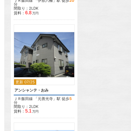
ＪＲ飯田線
「
伊那八幡
」駅 徒歩
20
分
間取り：2LDK
6.8
賃料：
万円
2
更新 07/25
アンシャンテ・おみ
ＪＲ飯田線
「
元善光寺
」駅 徒歩
5
分
間取り：2LDK
5.1
賃料：
万円