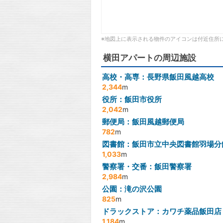
※地図上に表示される物件のアイコンは付近住所
横田アパートの周辺施設
高校・高専：長野県飯田風越高校
2,344
m
役所：飯田市役所
2,042
m
郵便局：飯田風越郵便局
782
m
図書館：飯田市立中央図書館羽場分
1,033
m
警察署・交番：飯田警察署
2,984
m
公園：滝の沢公園
825
m
ドラックストア：カワチ薬品飯田店
1,184
m