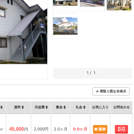
1
/
1
≫ 間取り図を非表示
賃料
共益費
敷金
礼金
お気に入り
お問合わせ
お
2㎡
45,000
2,000円
2.0ヶ月
0.0ヶ月
円