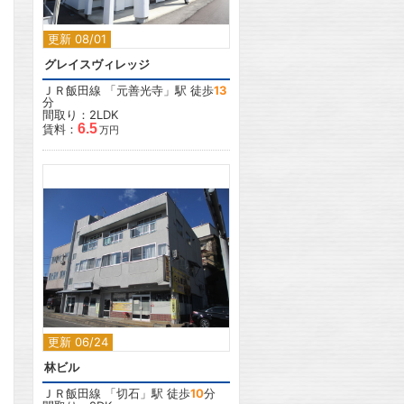
更新 08/01
グレイスヴィレッジ
ＪＲ飯田線
「
元善光寺
」駅 徒歩
13
分
間取り：2LDK
6.5
賃料：
万円
2
更新 06/24
林ビル
ＪＲ飯田線
「
切石
」駅 徒歩
10
分