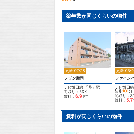
築年数が同じくらいの物件
2
更新 07/26
更新 08/0
メゾン殿岡
ファインパ
ＪＲ飯田線
「
鼎
」駅
ＪＲ飯田線
徒歩
101
分
間取り：3DK
間取り：3
6.9
賃料：
万円
5.7
賃料：
賃料が同じくらいの物件