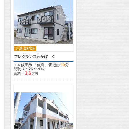
2
更新 08/02
フレグランスわかば Ｃ
ＪＲ飯田線
「
飯島
」駅 徒歩
10
分
間取り：2K〜2DK
3.6
賃料：
万円
2