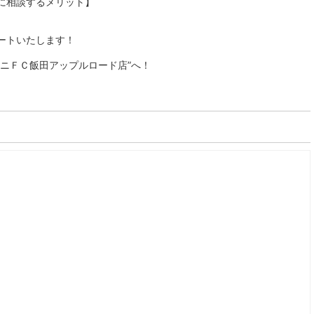
に相談するメリット】
ートいたします！
ニＦＣ飯田アップルロード店”へ！