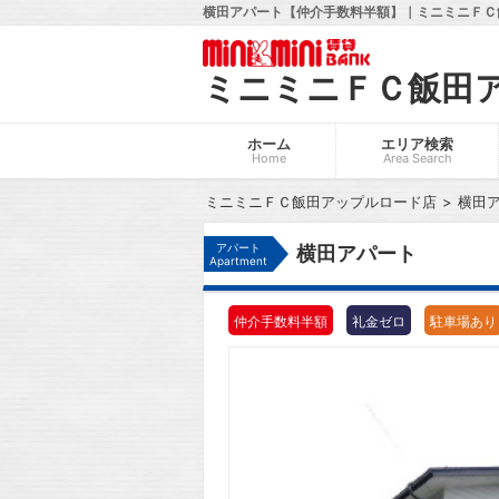
横田アパート【仲介手数料半額】｜ミニミニＦＣ
ミニミニＦＣ飯田
ホーム
エリア検索
Home
Area Search
ミニミニＦＣ飯田アップルロード店
横田
アパート
横田アパート
Apartment
仲介手数料半額
礼金ゼロ
駐車場あり