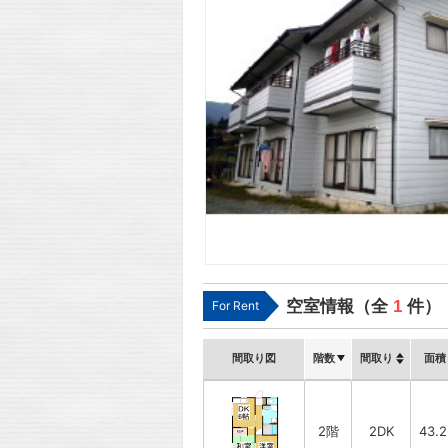
空室情報（全
1
件）
For Rent
間取り図
階数
間取り
面積
2階
2DK
43.