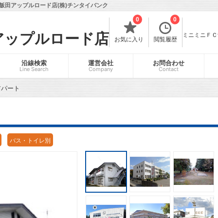
飯田アップルロード店(株)チンタイバンク
0
0
アップルロード店
ミニミニＦＣ飯
お気に入り
閲覧履歴
沿線検索
運営会社
お問合わせ
Line Search
Company
Contact
アパート
バス・トイレ別