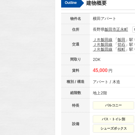
建物概要
Outline
横田アパート
物件名
長野県
飯田市
正永町
住所
ＪＲ飯田線
「
飯田
」駅
交通
ＪＲ飯田線
「
切石
」駅
ＪＲ飯田線
「
桜町
」駅
間取り
2DK
45,000
賃料
円
種別 / 構造
アパート / 木造
総階数
地上2階
特長
バルコニー
バス・トイレ別
設備
シューズボックス