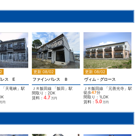
2
2
2
2
更新 08/02
更新 08/02
レス E
ファインパレス Ｂ
ヴィム・グロース
「
天竜峡
」駅
ＪＲ飯田線
「
飯田
」駅
ＪＲ飯田線
「
元善光寺
」駅
徒歩
47
分
間取り：2DK
DK
間取り：1LDK
4.7
賃料：
万円
5.0
賃料：
万円
万円