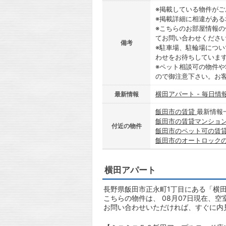
※掲載している物件が
※掲載詳細に相違があ
※こちらのお部屋情報
てお問い合わせくださ
備考
※駐車場、駐輪場につ
わせをお待ちしていま
※ペット相談可の物件や
ので御注意下さい。お
横田アパート - 毎日情
最新情報
飯田市の賃貸
最新情報
飯田市の賃貸マンショ
付近の物件
飯田市のペット可の賃
飯田市のオートロック
横田アパート
長野県飯田市正永町1丁目にある「横田
こちらの物件は、 08月07日現在、空
お問い合わせいただければ、すぐに内