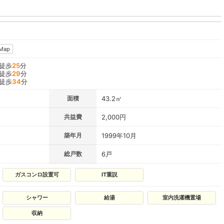
Map
 徒歩
25
分
 徒歩
29
分
 徒歩
34
分
面積
43.2㎡
共益費
2,000円
築年月
1999年10月
総戸数
6戸
ガスコンロ設置可
IT重説
シャワー
給湯
室内洗濯機置場
収納