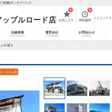
店(株)チンタイバンク
0
0
アップルロード店
ミニミニＦＣ飯
お気に入り
閲覧履歴
沿線検索
運営会社
お問合わせ
Line Search
Company
Contact
ール中屋Ａ
ス・トイレ別