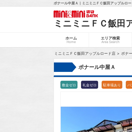
ポナール中屋Ａ｜ミニミニＦＣ飯田アップルロード
ミニミニＦＣ飯田
ホーム
エリア検索
Home
Area Search
ミニミニＦＣ飯田アップルロード店
ポナ
ポナール中屋Ａ
敷金ゼロ
礼金ゼロ
駐車場あり
バ