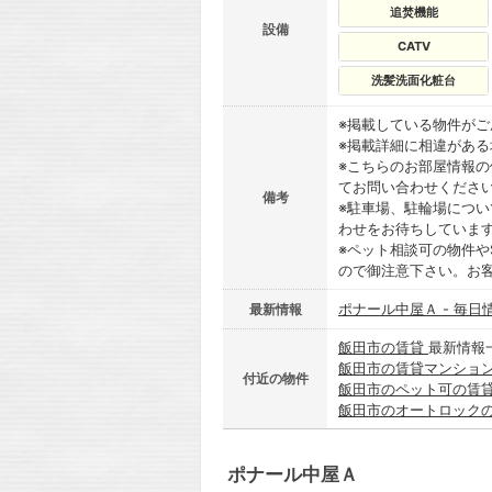
追焚機能
設備
CATV
洗髪洗面化粧台
※掲載している物件が
※掲載詳細に相違があ
※こちらのお部屋情報
てお問い合わせくださ
備考
※駐車場、駐輪場につ
わせをお待ちしていま
※ペット相談可の物件や
ので御注意下さい。お
ポナール中屋Ａ - 毎日
最新情報
飯田市の賃貸
最新情報
飯田市の賃貸マンショ
付近の物件
飯田市のペット可の賃
飯田市のオートロック
ポナール中屋Ａ