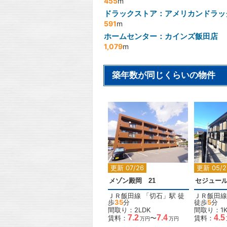
455
m
ドラックストア：アメリカンドラッ
591
m
ホームセンター：カインズ飯田店
1,079
m
築年数が同じくらいの物件
2
更新 07/26
更新 05/2
メゾン殿岡 21
セジュー
ＪＲ飯田線
「
切石
」駅 徒
ＪＲ飯田線
歩
35
分
徒歩
5
分
間取り：2LDK
間取り：1
7.2
7.4
4.5
賃料：
〜
賃料：
万円
万円