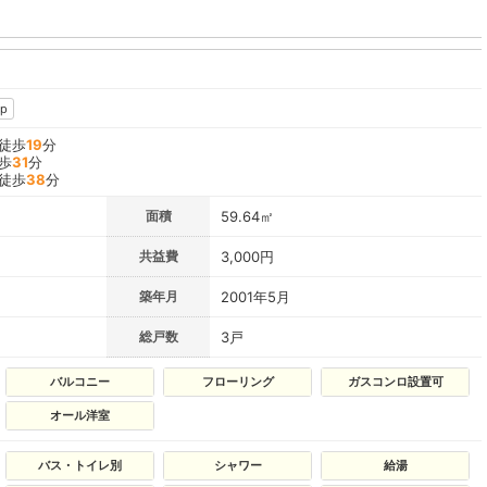
p
 徒歩
19
分
歩
31
分
 徒歩
38
分
面積
59.64㎡
共益費
3,000円
築年月
2001年5月
総戸数
3戸
バルコニー
フローリング
ガスコンロ設置可
オール洋室
バス・トイレ別
シャワー
給湯