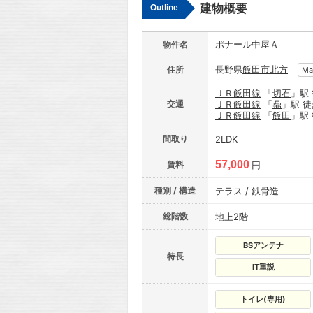
建物概要
Outline
ポナール中屋Ａ
物件名
長野県
飯田市
北方
住所
Ma
ＪＲ飯田線
「
切石
」駅
交通
ＪＲ飯田線
「
鼎
」駅 徒
ＪＲ飯田線
「
飯田
」駅
間取り
2LDK
57,000
賃料
円
種別 / 構造
テラス / 鉄骨造
総階数
地上2階
BSアンテナ
特長
IT重説
トイレ(専用)