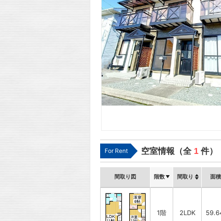
空室情報（全
1
件）
For Rent
間取り図
階数
間取り
面積
1階
2LDK
59.