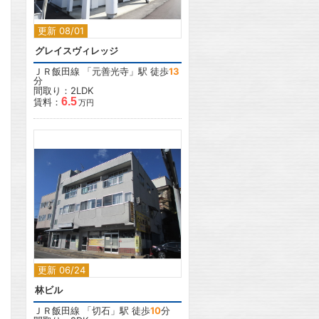
更新 08/01
グレイスヴィレッジ
ＪＲ飯田線
「
元善光寺
」駅 徒歩
13
分
間取り：2LDK
6.5
賃料：
万円
2
更新 06/24
林ビル
ＪＲ飯田線
「
切石
」駅 徒歩
10
分