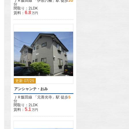
ＪＲ飯田線
「
伊那八幡
」駅 徒歩
20
分
間取り：2LDK
6.8
賃料：
万円
2
更新 07/25
アンシャンテ・おみ
ＪＲ飯田線
「
元善光寺
」駅 徒歩
5
分
間取り：2LDK
5.1
賃料：
万円