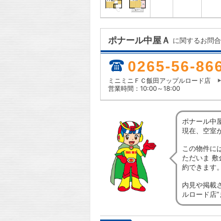
ポナール中屋Ａ
に関するお問合
0265-56-86
ミニミニＦＣ飯田アップルロード店
営業時間：10:00～18:00
ポナール中
現在、空室
この物件に
ただいま 敷
約できます
内見や掲載
ルロード店