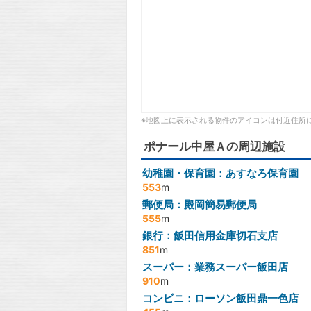
※地図上に表示される物件のアイコンは付近住所
ポナール中屋Ａの周辺施設
幼稚園・保育園：あすなろ保育園
553
m
郵便局：殿岡簡易郵便局
555
m
銀行：飯田信用金庫切石支店
851
m
スーパー：業務スーパー飯田店
910
m
コンビニ：ローソン飯田鼎一色店