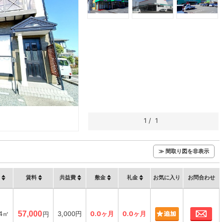
1
/
1
≫ 間取り図を非表示
賃料
共益費
敷金
礼金
お気に入り
お問合わせ
お
64㎡
57,000
3,000円
0.0ヶ月
0.0ヶ月
円