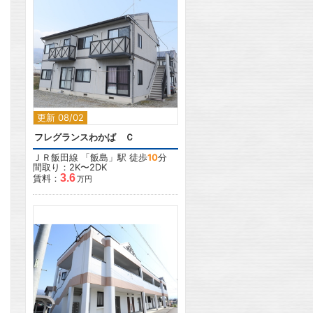
2
更新 08/02
フレグランスわかば Ｃ
ＪＲ飯田線
「
飯島
」駅 徒歩
10
分
間取り：2K〜2DK
3.6
賃料：
万円
2