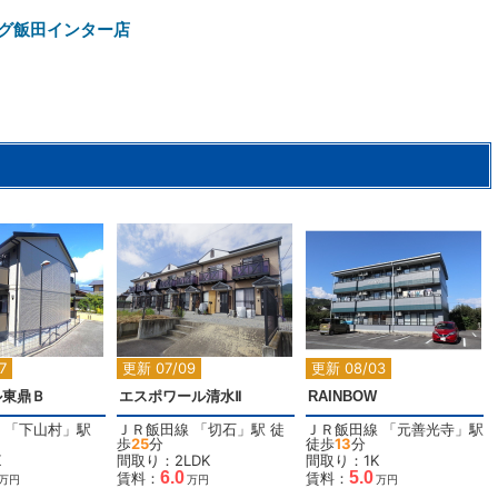
グ飯田インター店
2
2
2
7
更新 07/09
更新 08/03
ル東鼎Ｂ
エスポワール清水Ⅱ
RAINBOW
「
下山村
」駅
ＪＲ飯田線
「
切石
」駅 徒
ＪＲ飯田線
「
元善光寺
」駅
歩
25
分
徒歩
13
分
K
間取り：2LDK
間取り：1K
6.0
5.0
賃料：
賃料：
万円
万円
万円