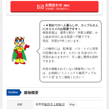
＜★初めての一人暮らしや、カップルさん
にオススメのお部屋です★＞
牧島長屋は、最寄り駅の「伊那上郷駅」か
ら徒歩20分にある賃貸一戸建てです。
現在、空室が1件ございます。
この物件には、駐車場、バス・トイレ別等
の設備があります。ただいま 礼金ゼロ の
空室がありますので、引っ越し費用を節約
できます。
内見や掲載されていない情報等について
は、お気軽に”ミニミニＦＣ飯田アップル
ロード店”までご連絡ください！
建物概要
Outline
長野県
飯田市
上郷飯沼
Map
住所