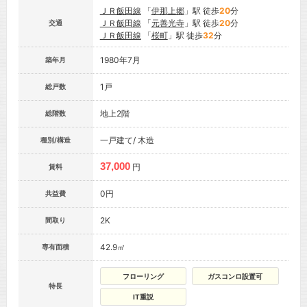
ＪＲ飯田線
「
伊那上郷
」駅 徒歩
20
分
ＪＲ飯田線
「
元善光寺
」駅 徒歩
20
分
交通
ＪＲ飯田線
「
桜町
」駅 徒歩
32
分
1980年7月
築年月
1戸
総戸数
地上2階
総階数
一戸建て/ 木造
種別/構造
37,000
円
賃料
0円
共益費
2K
間取り
42.9㎡
専有面積
フローリング
ガスコンロ設置可
特長
IT重説