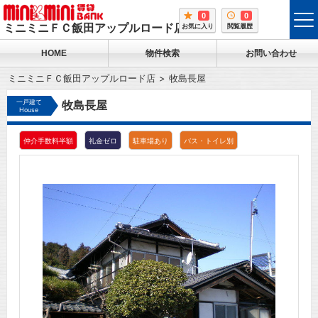
0
0
tog
ミニミニＦＣ飯田アップルロード店
お気に入り
閲覧履歴
me
HOME
物件検索
お問い合わせ
ミニミニＦＣ飯田アップルロード店
牧島長屋
一戸建て
牧島長屋
House
仲介手数料半額
礼金ゼロ
駐車場あり
バス・トイレ別