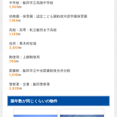
中学校：飯田市立高陵中学校
1,305
m
幼稚園・保育園：認定こども園勅使河原学園保育園
1,164
m
高校・高専：私立飯田女子高校
1,135
m
役所：喬木村役場
3,851
m
郵便局：上郷郵便局
765
m
図書館：飯田市立中央図書館座光寺分館
1,016
m
警察署・交番：飯田警察署
2,628
m
築年数が同じくらいの物件
 徒歩
17