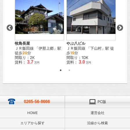
牧島長屋
やぶ八ビル
平栗マ
ＪＲ飯田線
「
伊那上郷
」駅
ＪＲ飯田線
「
下山村
」駅 徒
ＪＲ飯
徒歩
20
分
歩
15
分
3
分
間取り：2K
間取り：1DK
間取り
3.7
3.0
賃料：
賃料：
賃料：
万円
万円
0265-56-8666
PC版
HOME
運営会社
エリアから探す
沿線から検索