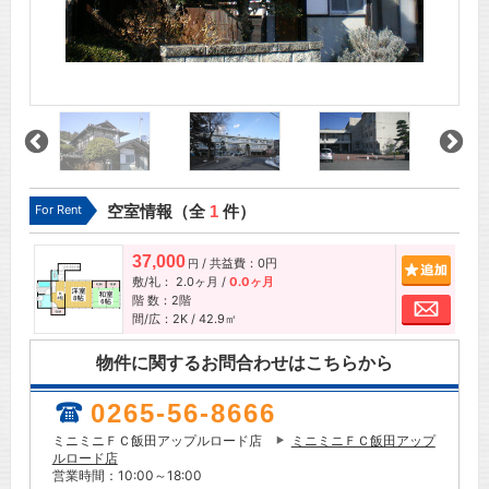
For Rent
空室情報（全
1
件）
37,000
/ 共益費：0円
追加
円
敷/礼：
2.0ヶ月
/
0.0ヶ月
階 数：2階
お問
間/広：2K / 42.9㎡
物件に関するお問合わせはこちらから
0265-56-8666
ミニミニＦＣ飯田アップルロード店
ミニミニＦＣ飯田アップ
ルロード店
営業時間：10:00～18:00