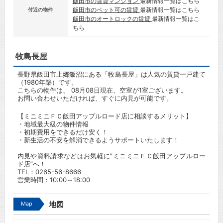
飯田市の賃貸マンション
最新情報一覧はこちら
飯田市のペット可の賃貸
最新情報一覧はこちら
付近の物件
飯田市のオートロックの賃貸
最新情報一覧はこ
ちら
牧島長屋
長野県飯田市上郷飯沼にある「牧島長屋」は人気の賃貸一戸建て
（1980年築）です。
こちらの物件は、 08月08日現在、空室が1室ございます。
お問い合わせいただければ、すぐに内見が可能です。
【ミニミニＦＣ飯田アップルロード店に相談するメリット】
・地域最大級の物件情報
・初期費用をできるだけ安く！
・新生活の不安を解消できるようサポートいたします！
内見や資料請求などはお気軽に”ミニミニＦＣ飯田アップルロー
ド店”へ！
TEL：
0265-56-8666
営業時間：10:00～18:00
Map
地図