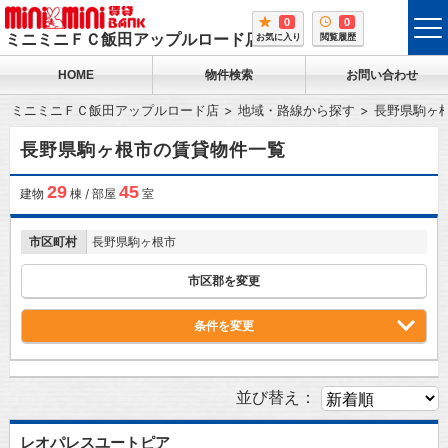
0
0
tog
ミニミニＦＣ飯田アップルロード店
お気に入り
閲覧履歴
me
HOME
物件検索
お問い合わせ
ミニミニＦＣ飯田アップルロード店
地域・路線から探す
長野県駒ヶ
長野県駒ヶ根市の賃貸物件一覧
29
45
建物
棟 / 部屋
室
市区町村
長野県駒ヶ根市
市区郡を変更
条件を変更
並び替え：
レオパレスユートピア