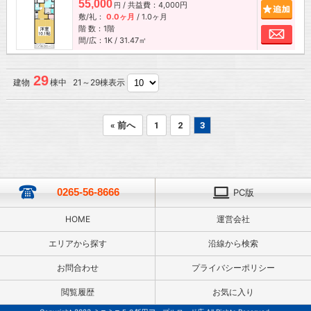
55,000
/ 共益費：4,000円
追加
円
敷/礼：
0.0ヶ月
/
1.0ヶ月
階 数：1階
お問
間/広：1K / 31.47㎡
29
建物
棟中 21～29棟表示
« 前へ
1
2
3
0265-56-8666
PC版
HOME
運営会社
エリアから探す
沿線から検索
お問合わせ
プライバシーポリシー
閲覧履歴
お気に入り