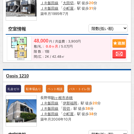
ＪＲ飯田線
「
大田切
」駅 徒歩
20
分
ＪＲ飯田線
「
小町屋
」駅 徒歩
31
分
築年月1995年7月
空室情報
48,000
/ 共益費：3,900円
追加
円
敷/礼：
0.0ヶ月
/
5.0万円
階 数：1階
お問
間/広：2K / 42.48㎡
Oasis 1210
礼金ゼロ
駐車場あり
ペット相談
バス・トイレ別
長野県
駒ヶ根市
赤穂
ＪＲ飯田線
「
伊那福岡
」駅 徒歩
20
分
ＪＲ飯田線
「
田切
」駅 徒歩
38
分
ＪＲ飯田線
「
小町屋
」駅 徒歩
38
分
築年月2006年10月