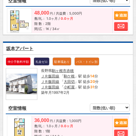
空室情報
48,000
/ 共益費：5,000円
追加
円
敷/礼：
1.0ヶ月
/
0.0ヶ月
階 数：2階
お問
間/広：1K / 34㎡
坂本アパート
仲介手数料半額
礼金ゼロ
駐車場あり
バス・トイレ別
長野県
駒ヶ根市
赤穂
ＪＲ飯田線
「
駒ケ根
」駅 徒歩
14
分
ＪＲ飯田線
「
大田切
」駅 徒歩
20
分
ＪＲ飯田線
「
小町屋
」駅 徒歩
31
分
築年月1997年2月
空室情報
36,000
/ 共益費：1,000円
追加
円
敷/礼：
1.0ヶ月
/
0.0ヶ月
階 数：1階
お問