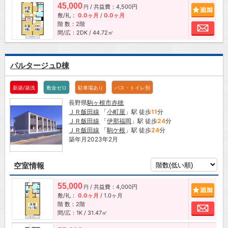
45,000
/ 共益費：4,500円
追加
円
敷/礼：
0.0ヶ月
/
0.0ヶ月
階 数：2階
お問
間/広：2DK / 44.72㎡
パルタージュD棟
新築/築浅
敷金ゼロ
駐車場あり
バス・トイレ別
長野県
駒ヶ根市
赤穂
ＪＲ飯田線
「
小町屋
」駅 徒歩
11
分
ＪＲ飯田線
「
伊那福岡
」駅 徒歩
24
分
ＪＲ飯田線
「
駒ケ根
」駅 徒歩
24
分
築年月2023年2月
空室情報
55,000
/ 共益費：4,000円
追加
円
敷/礼：
0.0ヶ月
/
1.0ヶ月
階 数：2階
お問
間/広：1K / 31.47㎡