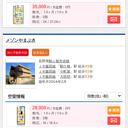
35,000
/ 共益費：0円
追加
円
敷/礼：
1.0ヶ月
/
1.0ヶ月
階 数：2階
お問
間/広：2K / 37.26㎡
メゾンやまぶき
仲介手数料半額
駐車場あり
長野県
駒ヶ根市
赤穂
ＪＲ飯田線
「
駒ケ根
」駅 徒歩
43
分
ＪＲ飯田線
「
小町屋
」駅 徒歩
52
分
ＪＲ飯田線
「
大田切
」駅 徒歩
53
分
築年月2004年2月
空室情報
28,000
/ 共益費：0円
追加
円
敷/礼：
1.0ヶ月
/
1.0ヶ月
階 数：2階
お問
間/広：1K / 19.5㎡