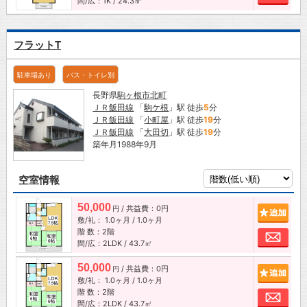
間/広：1K / 24.3㎡
フラットT
駐車場あり
バス・トイレ別
長野県
駒ヶ根市
北町
ＪＲ飯田線
「
駒ケ根
」駅 徒歩
5
分
ＪＲ飯田線
「
小町屋
」駅 徒歩
19
分
ＪＲ飯田線
「
大田切
」駅 徒歩
19
分
築年月1988年9月
空室情報
50,000
/ 共益費：0円
追加
円
敷/礼：
1.0ヶ月
/
1.0ヶ月
階 数：2階
お問
間/広：2LDK / 43.7㎡
50,000
/ 共益費：0円
追加
円
敷/礼：
1.0ヶ月
/
1.0ヶ月
階 数：2階
お問
間/広：2LDK / 43.7㎡