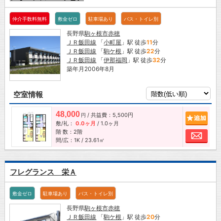
仲介手数料無料
敷金ゼロ
駐車場あり
バス・トイレ別
長野県
駒ヶ根市
赤穂
ＪＲ飯田線
「
小町屋
」駅 徒歩
11
分
ＪＲ飯田線
「
駒ケ根
」駅 徒歩
22
分
ＪＲ飯田線
「
伊那福岡
」駅 徒歩
32
分
築年月2006年8月
空室情報
48,000
/ 共益費：5,500円
追加
円
敷/礼：
0.0ヶ月
/
1.0ヶ月
階 数：2階
お問
間/広：1K / 23.61㎡
フレグランス 栄Ａ
敷金ゼロ
駐車場あり
バス・トイレ別
長野県
駒ヶ根市
赤穂
ＪＲ飯田線
「
駒ケ根
」駅 徒歩
20
分