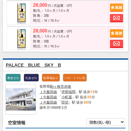
28,000
/ 共益費：0円
追加
円
敷/礼：
1.0ヶ月
/
1.0ヶ月
階 数：3階
お問
間/広：1K / 19.5㎡
28,000
/ 共益費：0円
追加
円
敷/礼：
1.0ヶ月
/
1.0ヶ月
階 数：3階
お問
間/広：1K / 19.5㎡
PALACE BLUE SKY B
敷金ゼロ
礼金ゼロ
駐車場あり
バス・トイレ別
長野県
駒ヶ根市
赤穂
ＪＲ飯田線
「
伊那福岡
」駅 徒歩
13
分
ＪＲ飯田線
「
小町屋
」駅 徒歩
35
分
ＪＲ飯田線
「
田切
」駅 徒歩
36
分
築年月1999年3月
空室情報