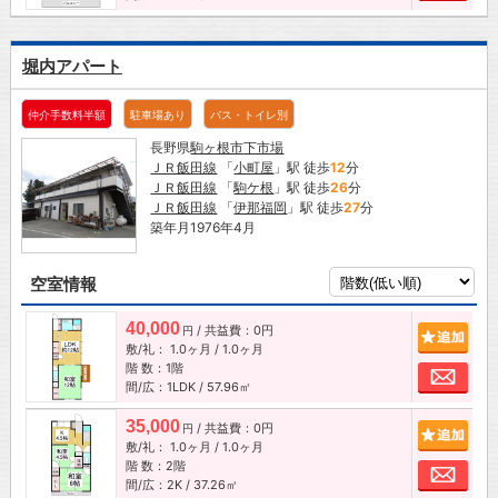
堀内アパート
仲介手数料半額
駐車場あり
バス・トイレ別
長野県
駒ヶ根市
下市場
ＪＲ飯田線
「
小町屋
」駅 徒歩
12
分
ＪＲ飯田線
「
駒ケ根
」駅 徒歩
26
分
ＪＲ飯田線
「
伊那福岡
」駅 徒歩
27
分
築年月1976年4月
空室情報
40,000
/ 共益費：0円
追加
円
敷/礼：
1.0ヶ月
/
1.0ヶ月
階 数：1階
お問
間/広：1LDK / 57.96㎡
35,000
/ 共益費：0円
追加
円
敷/礼：
1.0ヶ月
/
1.0ヶ月
階 数：2階
お問
間/広：2K / 37.26㎡