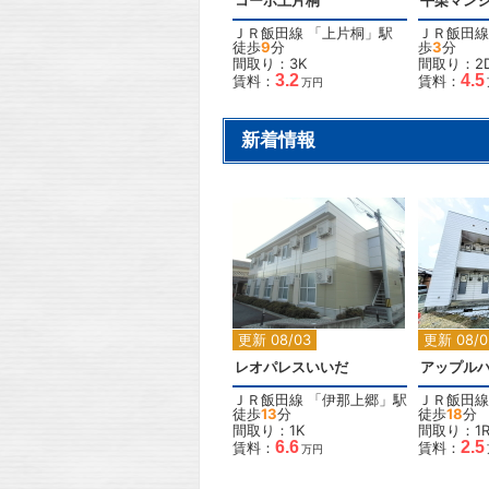
コーポ上片桐
平栗マン
ＪＲ飯田線
「
上片桐
」駅
ＪＲ飯田線
徒歩
9
分
歩
3
分
間取り：3K
間取り：2
3.2
4.5
賃料：
賃料：
万円
新着情報
2
更新 08/03
更新 08/0
レオパレスいいだ
アップル
ＪＲ飯田線
「
伊那上郷
」駅
ＪＲ飯田線
徒歩
13
分
徒歩
18
分
間取り：1K
間取り：1
6.6
2.5
賃料：
賃料：
万円