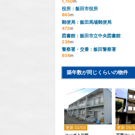
1,750
m
役所：飯田市役所
863
m
郵便局：飯田馬場郵便局
472
m
図書館：飯田市立中央図書館
236
m
警察署・交番：飯田警察署
934
m
築年数が同じくらいの物件
2
更新 02/03
更新 05/1