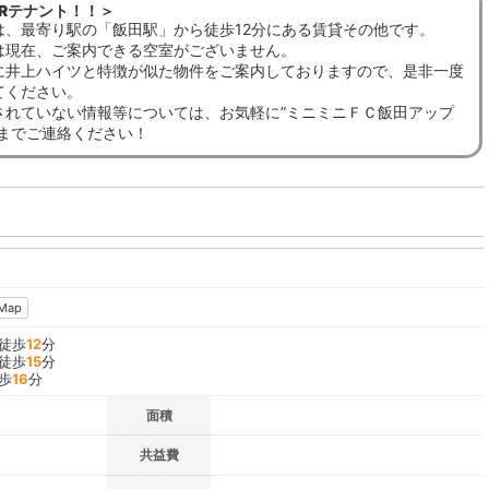
Rテナント！！＞
は、最寄り駅の「飯田駅」から徒歩12分にある賃貸その他です。
は現在、ご案内できる空室がございません。
に井上ハイツと特徴が似た物件をご案内しておりますので、是非一度
てください。
されていない情報等については、お気軽に”ミニミニＦＣ飯田アップ
”までご連絡ください！
Map
 徒歩
12
分
 徒歩
15
分
歩
16
分
面積
共益費