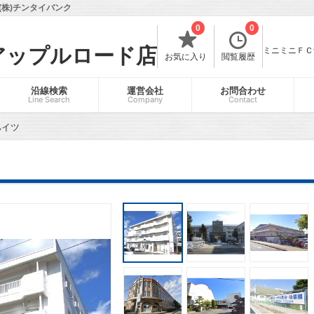
株)チンタイバンク
0
0
アップルロード店
ミニミニＦＣ飯
お気に入り
閲覧履歴
沿線検索
運営会社
お問合わせ
Line Search
Company
Contact
ハイツ