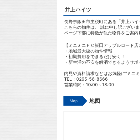
井上ハイツ
長野県飯田市主税町にある「井上ハイツ
こちらの物件は、 誠に申し訳ござい
ページ下部に特徴が似た物件をご案内
【ミニミニＦＣ飯田アップルロード店
・地域最大級の物件情報
・初期費用をできるだけ安く！
・新生活の不安を解消できるようサポ
内見や資料請求などはお気軽に”ミニミ
TEL：0265-56-8666
営業時間：10:00～18:00
地図
Map