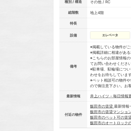
種別 / 構造
その他 / RC
総階数
地上4階
特長
設備
エレベータ
※掲載している物件が
※掲載詳細に相違があ
※こちらのお部屋情報
てお問い合わせくださ
備考
※駐車場、駐輪場につ
わせをお待ちしていま
※ペット相談可の物件や
ので御注意下さい。お
井上ハイツ - 毎日情報
最新情報
飯田市の賃貸
最新情報
飯田市の賃貸マンショ
付近の物件
飯田市のペット可の賃
飯田市のオートロック