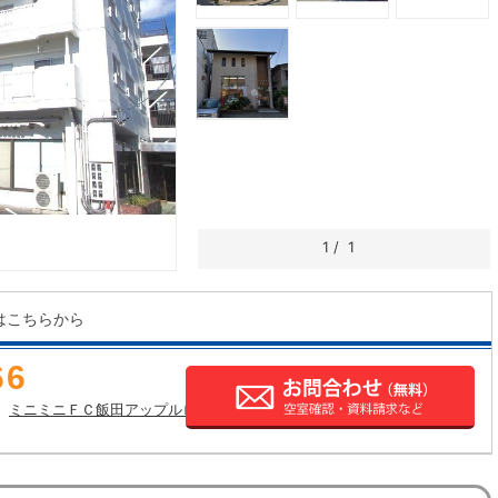
1
/
1
はこちらから
66
ミニミニＦＣ飯田アップルロード店の店舗情報