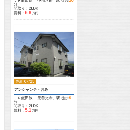
ＪＲ飯田線
「
伊那八幡
」駅 徒歩
20
分
間取り：2LDK
6.8
賃料：
万円
2
更新 07/25
アンシャンテ・おみ
ＪＲ飯田線
「
元善光寺
」駅 徒歩
5
分
間取り：2LDK
5.1
賃料：
万円