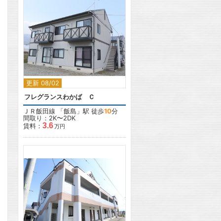
2
更新 08/02
フレグランスわかば Ｃ
ＪＲ飯田線
「
飯島
」駅 徒歩
10
分
間取り：2K〜2DK
3.6
賃料：
万円
2