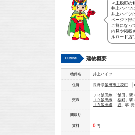
＜主税町の1
井上ハイツ
井上ハイツ
ページ下部
ご覧になっ
内見や掲載
ルロード店
建物概要
Outline
井上ハイツ
物件名
長野県
飯田市
主税町
住所
ＪＲ飯田線
「
飯田
」駅
交通
ＪＲ飯田線
「
桜町
」駅
ＪＲ飯田線
「
鼎
」駅 徒
間取り
0
賃料
円