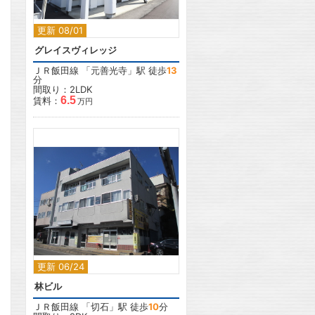
更新 08/01
グレイスヴィレッジ
ＪＲ飯田線
「
元善光寺
」駅 徒歩
13
分
間取り：2LDK
6.5
賃料：
万円
2
更新 06/24
林ビル
ＪＲ飯田線
「
切石
」駅 徒歩
10
分