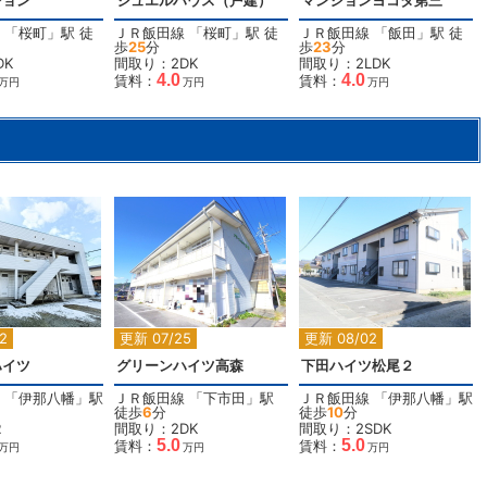
ション
ジュエルハウス（戸建）
マンションヨコタ第三
「
桜町
」駅 徒
ＪＲ飯田線
「
桜町
」駅 徒
ＪＲ飯田線
「
飯田
」駅 徒
歩
25
分
歩
23
分
DK
間取り：2DK
間取り：2LDK
4.0
4.0
賃料：
賃料：
万円
万円
万円
2
2
2
2
2
更新 07/25
更新 08/02
ハイツ
グリーンハイツ高森
下田ハイツ松尾２
「
伊那八幡
」駅
ＪＲ飯田線
「
下市田
」駅
ＪＲ飯田線
「
伊那八幡
」駅
徒歩
6
分
徒歩
10
分
R
間取り：2DK
間取り：2SDK
5.0
5.0
賃料：
賃料：
万円
万円
万円