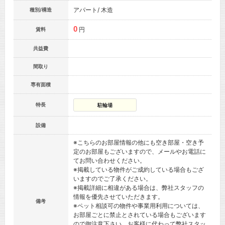
アパート/ 木造
種別/構造
0
円
賃料
共益費
間取り
専有面積
特長
駐輪場
設備
※こちらのお部屋情報の他にも空き部屋・空き予
定のお部屋もございますので、メールやお電話に
てお問い合わせください。
※掲載している物件がご成約している場合もござ
いますのでご了承ください。
※掲載詳細に相違がある場合は、弊社スタッフの
情報を優先させていただきます。
備考
※ペット相談可の物件や事業用利用については、
お部屋ごとに禁止とされている場合もございます
ので御注意下さい。お客様に代わって弊社スタッ