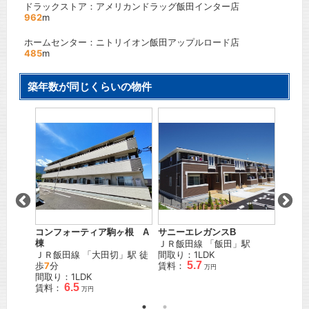
ドラックストア：アメリカンドラッグ飯田インター店
962
m
ホームセンター：ニトリイオン飯田アップルロード店
485
m
築年数が同じくらいの物件
コンフォーティア駒ヶ根 A
サニーエレガンスB
アネッ
」駅
棟
ＪＲ飯田線
「
飯田
」駅
ＪＲ飯
ＪＲ飯田線
「
大田切
」駅 徒
間取り：1LDK
徒歩
17
5.7
歩
7
分
賃料：
間取り
万円
間取り：1LDK
賃料：
6.5
賃料：
万円