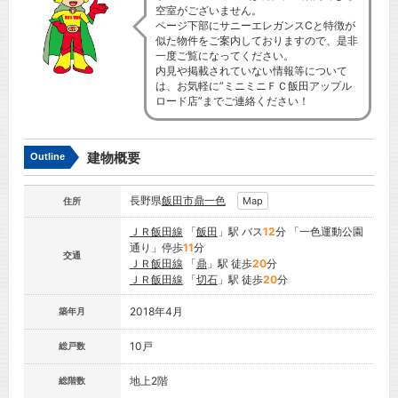
空室がございません。
ページ下部にサニーエレガンスCと特徴が
似た物件をご案内しておりますので、是非
一度ご覧になってください。
内見や掲載されていない情報等について
は、お気軽に”ミニミニＦＣ飯田アップル
ロード店”までご連絡ください！
建物概要
Outline
長野県
飯田市
鼎一色
Map
住所
ＪＲ飯田線
「
飯田
」駅 バス
12
分 「一色運動公園
通り」停歩
11
分
交通
ＪＲ飯田線
「
鼎
」駅 徒歩
20
分
ＪＲ飯田線
「
切石
」駅 徒歩
20
分
2018年4月
築年月
10戸
総戸数
地上2階
総階数