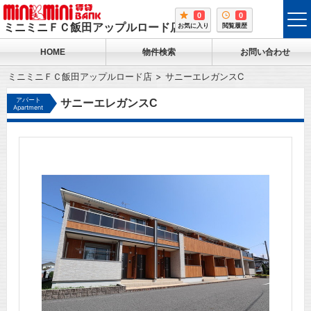
0
0
tog
ミニミニＦＣ飯田アップルロード店
お気に入り
閲覧履歴
me
HOME
物件検索
お問い合わせ
ミニミニＦＣ飯田アップルロード店
サニーエレガンスC
アパート
サニーエレガンスC
Apartment