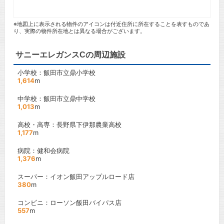
※地図上に表示される物件のアイコンは付近住所に所在することを表すものであ
り、実際の物件所在地とは異なる場合がございます。
サニーエレガンスCの周辺施設
小学校：飯田市立鼎小学校
1,614
m
中学校：飯田市立鼎中学校
1,013
m
高校・高専：長野県下伊那農業高校
1,177
m
病院：健和会病院
1,376
m
スーパー：イオン飯田アップルロード店
380
m
コンビニ：ローソン飯田バイパス店
557
m