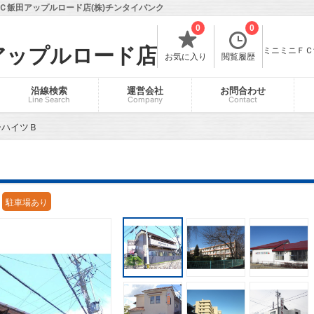
Ｃ飯田アップルロード店(株)チンタイバンク
0
0
アップルロード店
ミニミニＦＣ飯
お気に入り
閲覧履歴
沿線検索
運営会社
お問合わせ
Line Search
Company
Contact
ーハイツＢ
駐車場あり