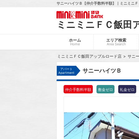
サニーハイツＢ【仲介手数料半額】｜ミニミニＦ
ミニミニＦＣ飯田
ホーム
エリア検索
Home
Area Search
ミニミニＦＣ飯田アップルロード店
サニ
アパート
サニーハイツＢ
Apartment
仲介手数料半額
敷金ゼロ
礼金ゼロ