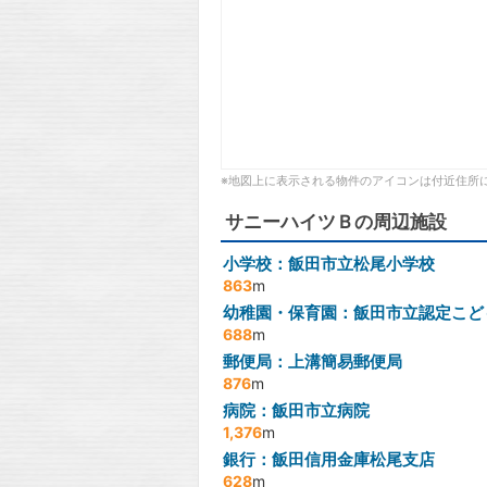
※地図上に表示される物件のアイコンは付近住所
サニーハイツＢの周辺施設
小学校：飯田市立松尾小学校
863
m
幼稚園・保育園：飯田市立認定こど
688
m
郵便局：上溝簡易郵便局
876
m
病院：飯田市立病院
1,376
m
銀行：飯田信用金庫松尾支店
628
m