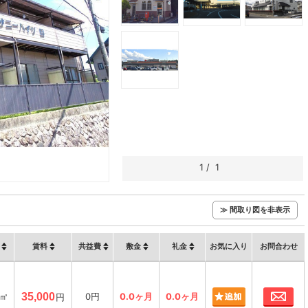
1
/
1
≫ 間取り図を非表示
賃料
共益費
敷金
礼金
お気に入り
お問合わせ
お
8㎡
35,000
0円
0.0ヶ月
0.0ヶ月
円