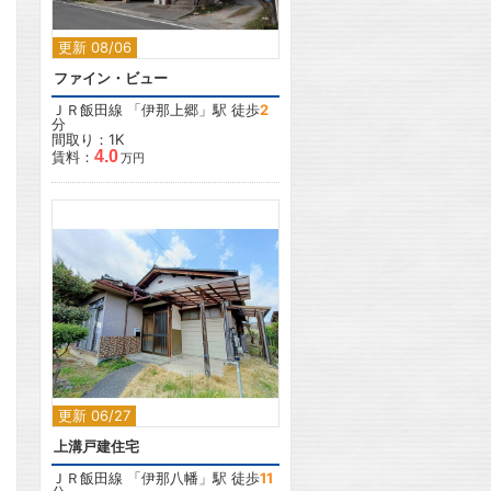
更新 08/06
ファイン・ビュー
ＪＲ飯田線
「
伊那上郷
」駅 徒歩
2
分
間取り：1K
4.0
賃料：
万円
2
更新 06/27
上溝戸建住宅
ＪＲ飯田線
「
伊那八幡
」駅 徒歩
11