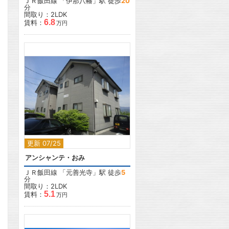
ＪＲ飯田線
「
伊那八幡
」駅 徒歩
20
分
間取り：2LDK
6.8
賃料：
万円
2
更新 07/25
アンシャンテ・おみ
ＪＲ飯田線
「
元善光寺
」駅 徒歩
5
分
間取り：2LDK
5.1
賃料：
万円