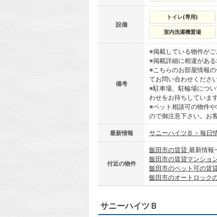
トイレ(専用)
設備
室内洗濯機置場
※掲載している物件が
※掲載詳細に相違があ
※こちらのお部屋情報
てお問い合わせくださ
備考
※駐車場、駐輪場につ
わせをお待ちしていま
※ペット相談可の物件や
ので御注意下さい。お
サニーハイツＢ - 毎日
最新情報
飯田市の賃貸
最新情報
飯田市の賃貸マンショ
付近の物件
飯田市のペット可の賃
飯田市のオートロック
サニーハイツＢ