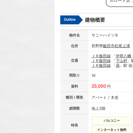
ルロード店
建物概要
Outline
サニーハイツＢ
物件名
長野県
飯田市
松尾上溝
住所
ＪＲ飯田線
「
伊那八幡
交通
ＪＲ飯田線
「
下山村
」
ＪＲ飯田線
「
鼎
」駅 徒
間取り
1K
35,000
賃料
円
種別 / 構造
アパート / 木造
総階数
地上2階
バルコニー
特長
インターネット無料