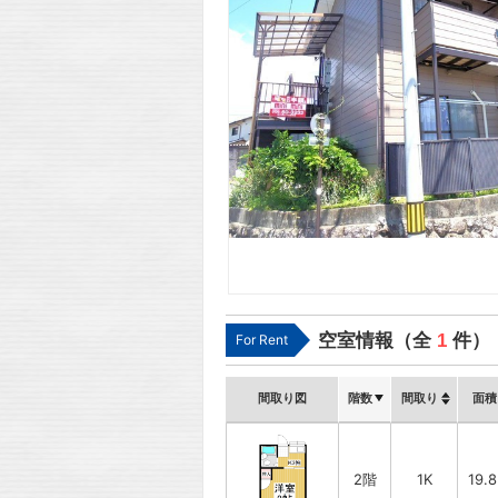
空室情報（全
1
件）
For Rent
間取り図
階数
間取り
面積
2階
1K
19.