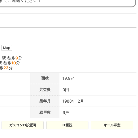
”までご連絡ください！
Map
」駅 徒歩
9
分
駅 徒歩
10
分
歩
23
分
面積
19.8㎡
共益費
0円
築年月
1988年12月
総戸数
6戸
ガスコンロ設置可
IT重説
オール洋室