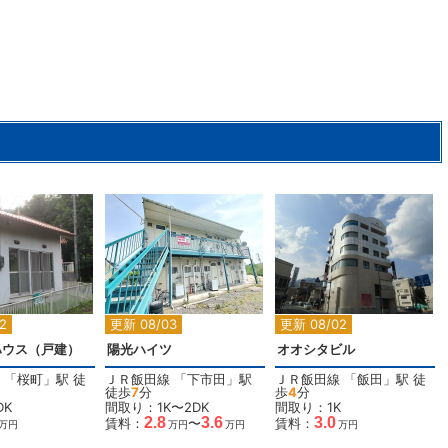
2
2
2
2
2
更新 08/03
更新 08/02
ハウス（戸建）
陽光ハイツ
オオシタビル
「
桜町
」駅 徒
ＪＲ飯田線
「
下市田
」駅
ＪＲ飯田線
「
飯田
」駅 徒
徒歩
7
分
歩
4
分
DK
間取り：1K〜2DK
間取り：1K
2.8
3.6
3.0
賃料：
〜
賃料：
万円
万円
万円
万円