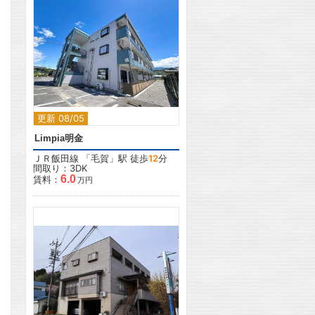
2
更新 08/05
Limpia明金
ＪＲ飯田線
「
毛賀
」駅 徒歩
12
分
間取り：3DK
6.0
賃料：
万円
2