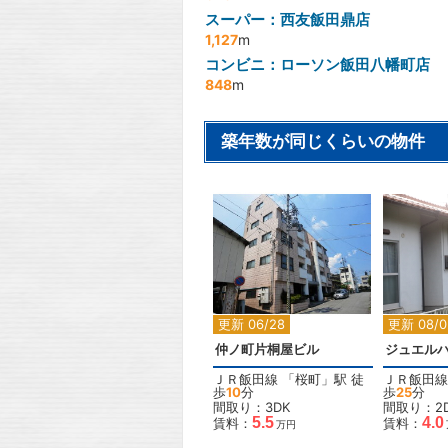
スーパー：西友飯田鼎店
1,127
m
コンビニ：ローソン飯田八幡町店
848
m
築年数が同じくらいの物件
2
更新 06/28
更新 08/0
仲ノ町片桐屋ビル
ジュエル
ＪＲ飯田線
「
桜町
」駅 徒
ＪＲ飯田線
歩
10
分
歩
25
分
間取り：3DK
間取り：2
5.5
4.0
賃料：
賃料：
万円