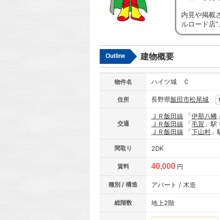
内見や掲載
ルロード店
建物概要
Outline
ハイツ城 Ｃ
物件名
長野県
飯田市
松尾城
住所
ＪＲ飯田線
「
伊那八幡
交通
ＪＲ飯田線
「
毛賀
」駅
ＪＲ飯田線
「
下山村
」
間取り
2DK
40,000
賃料
円
種別 / 構造
アパート / 木造
総階数
地上2階