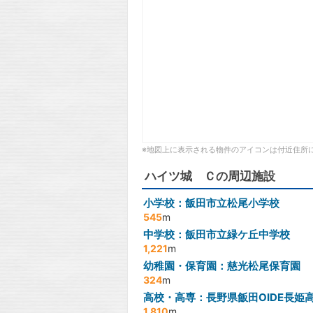
※地図上に表示される物件のアイコンは付近住所
ハイツ城 Ｃの周辺施設
小学校：飯田市立松尾小学校
545
m
中学校：飯田市立緑ケ丘中学校
1,221
m
幼稚園・保育園：慈光松尾保育園
324
m
高校・高専：長野県飯田OIDE長姫
1,810
m