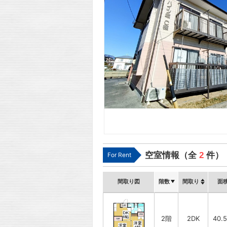
空室情報（全
2
件）
For Rent
間取り図
階数
間取り
面
2階
2DK
40.