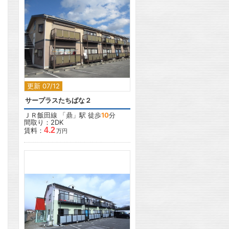
2
更新 07/12
サープラスたちばな２
ＪＲ飯田線
「
鼎
」駅 徒歩
10
分
間取り：2DK
4.2
賃料：
万円
2