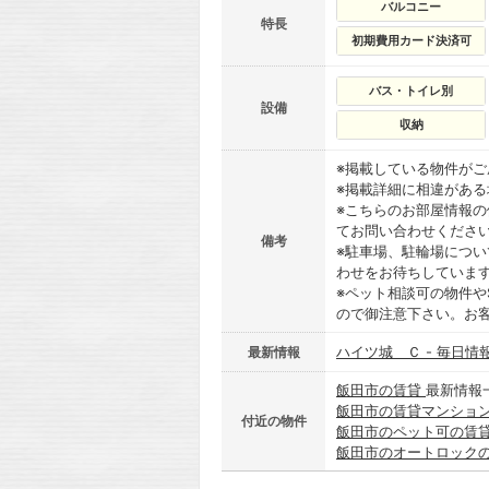
バルコニー
特長
初期費用カード決済可
バス・トイレ別
設備
収納
※掲載している物件が
※掲載詳細に相違があ
※こちらのお部屋情報
てお問い合わせくださ
備考
※駐車場、駐輪場につ
わせをお待ちしていま
※ペット相談可の物件や
ので御注意下さい。お
ハイツ城 Ｃ - 毎日情
最新情報
飯田市の賃貸
最新情報
飯田市の賃貸マンショ
付近の物件
飯田市のペット可の賃
飯田市のオートロック