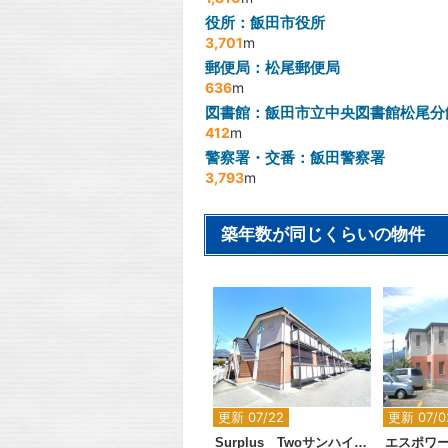
役所：飯田市役所
3,701
m
郵便局：松尾郵便局
636
m
図書館：飯田市立中央図書館松尾分
412
m
警察署・交番：飯田警察署
3,793
m
築年数が同じくらいの物件
2
更新 07/22
更新 07/0
Surplus Twoサンハイツ小林Ｂ
エスポワ