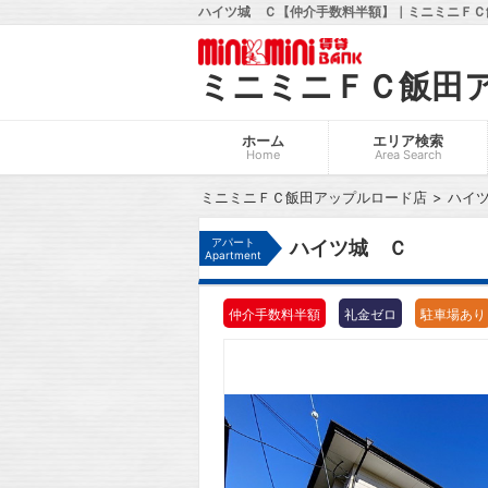
ハイツ城 Ｃ【仲介手数料半額】｜ミニミニＦＣ
ミニミニＦＣ飯田
ホーム
エリア検索
Home
Area Search
ミニミニＦＣ飯田アップルロード店
ハイ
アパート
ハイツ城 Ｃ
Apartment
仲介手数料半額
礼金ゼロ
駐車場あり