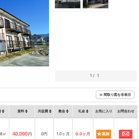
1
/
1
≫ 間取り図を非表示
積
賃料
共益費
敷金
礼金
お気に入り
お問合わせ
お
58㎡
40,000
0円
1.0ヶ月
0.0ヶ月
円