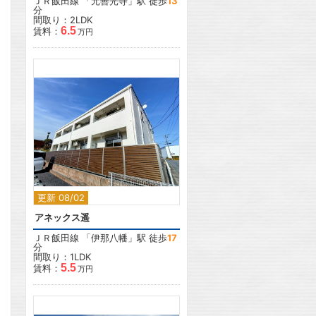
ＪＲ飯田線
「
元善光寺
」駅 徒歩
13
分
間取り：2LDK
6.5
賃料：
万円
2
更新 08/02
アネックス遥
ＪＲ飯田線
「
伊那八幡
」駅 徒歩
17
分
間取り：1LDK
5.5
賃料：
万円