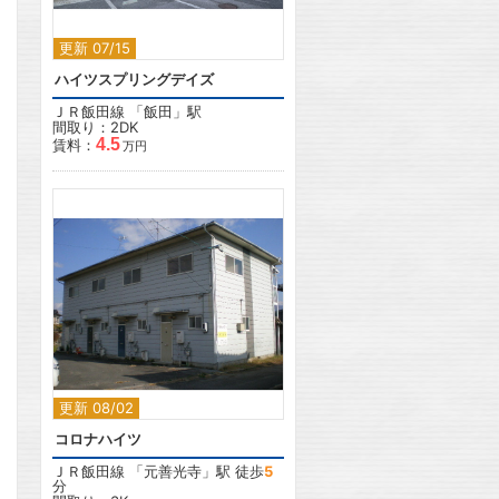
更新 07/15
ハイツスプリングデイズ
ＪＲ飯田線
「
飯田
」駅
間取り：2DK
4.5
賃料：
万円
2
更新 08/02
コロナハイツ
ＪＲ飯田線
「
元善光寺
」駅 徒歩
5
分