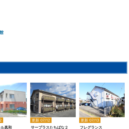
館
2
2
2
2
更新 07/12
更新 07/13
ール真和
サープラスたちばな２
フレグランス