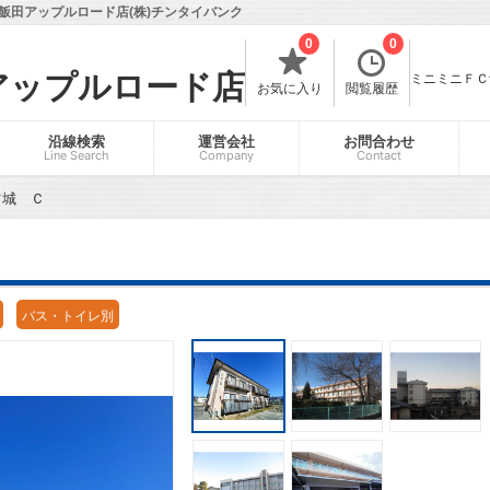
飯田アップルロード店(株)チンタイバンク
0
0
アップルロード店
ミニミニＦＣ飯
お気に入り
閲覧履歴
沿線検索
運営会社
お問合わせ
Line Search
Company
Contact
ツ城 Ｃ
バス・トイレ別