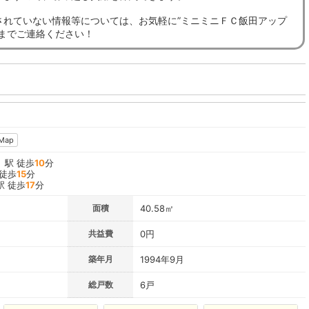
されていない情報等については、お気軽に”ミニミニＦＣ飯田アップ
”までご連絡ください！
Map
」駅 徒歩
10
分
 徒歩
15
分
駅 徒歩
17
分
面積
40.58㎡
共益費
0円
築年月
1994年9月
総戸数
6戸