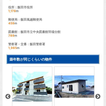
役所：飯田市役所
1,178
m
郵便局：飯田風越郵便局
459
m
図書館：飯田市立中央図書館羽場分館
789
m
警察署・交番：飯田警察署
1,985
m
築年数が同じくらいの物件