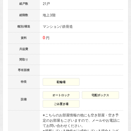
21戸
総戸数
地上3階
総階数
マンション/ 鉄骨造
種別/構造
0
円
賃料
共益費
間取り
専有面積
特長
駐輪場
オートロック
宅配ボックス
設備
ごみ置き場
※こちらのお部屋情報の他にも空き部屋・空き予
定のお部屋もございますので、メールやお電話に
てお問い合わせください。
※掲載している物件がご成約している場合もござ