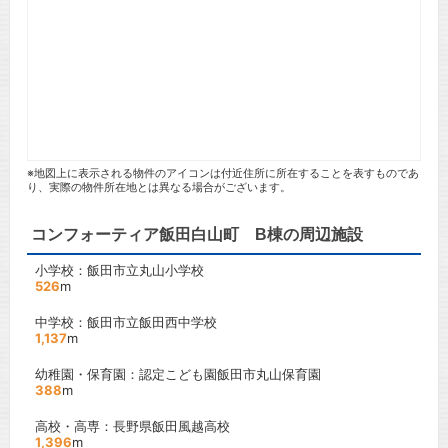
※地図上に表示される物件のアイコンは付近住所に所在することを表すものであ
り、実際の物件所在地とは異なる場合がございます。
コンフォーティア飯田白山町 B棟の周辺施設
小学校：飯田市立丸山小学校
526
m
中学校：飯田市立飯田西中学校
1,137
m
幼稚園・保育園：認定こども園飯田市丸山保育園
388
m
高校・高専：長野県飯田風越高校
1,396
m