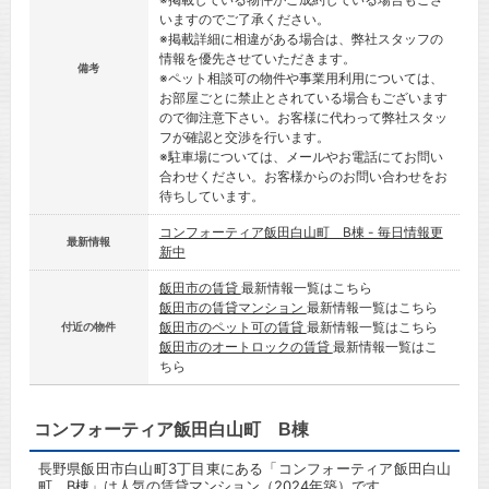
いますのでご了承ください。
※掲載詳細に相違がある場合は、弊社スタッフの
情報を優先させていただきます。
備考
※ペット相談可の物件や事業用利用については、
お部屋ごとに禁止とされている場合もございます
ので御注意下さい。お客様に代わって弊社スタッ
フが確認と交渉を行います。
※駐車場については、メールやお電話にてお問い
合わせください。お客様からのお問い合わせをお
待ちしています。
コンフォーティア飯田白山町 B棟 - 毎日情報更
最新情報
新中
飯田市の賃貸
最新情報一覧はこちら
飯田市の賃貸マンション
最新情報一覧はこちら
飯田市のペット可の賃貸
最新情報一覧はこちら
付近の物件
飯田市のオートロックの賃貸
最新情報一覧はこ
ちら
コンフォーティア飯田白山町 B棟
長野県飯田市白山町3丁目東にある「コンフォーティア飯田白山
町 B棟」は人気の賃貸マンション（2024年築）です。