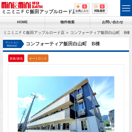
0
0
tog
ミニミニＦＣ飯田アップルロード店
お気に入り
閲覧履歴
me
HOME
物件検索
お問い合わせ
ミニミニＦＣ飯田アップルロード店
コンフォーティア飯田白山町 B棟
マンション
コンフォーティア飯田白山町 B棟
Mansion
新築/築浅
オートロック