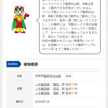
コンフォーティア飯田白山町 B棟は現
在、ご案内できる空室がございません。
ページ下部にコンフォーティア飯田白山
町 B棟と特徴が似た物件をご案内してお
りますので、是非一度ご覧になってくださ
い。この物件には、宅配ボックス等の設備
があります。さらに、セキュリティ対策と
して、オートロックが備わっておりますの
で、安心してお住まい頂けます。
内見や掲載されていない情報等について
は、お気軽に”ミニミニＦＣ飯田アップル
ロード店”までご連絡ください！
建物概要
Outline
長野県
飯田市
白山町
Map
住所
ＪＲ飯田線
「
飯田
」駅 徒歩
13
分
ＪＲ飯田線
「
切石
」駅 徒歩
21
分
交通
ＪＲ飯田線
「
桜町
」駅 徒歩
21
分
2024年1月
築年月