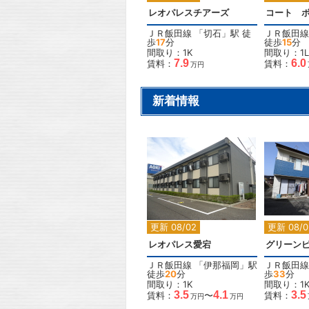
レオパレスチアーズ
コート 
ＪＲ飯田線
「
切石
」駅 徒
ＪＲ飯田線
歩
17
分
徒歩
15
分
間取り：1K
間取り：1L
7.9
6.0
賃料：
賃料：
万円
新着情報
2
更新 08/02
更新 08/0
レオパレス愛宕
グリーン
ＪＲ飯田線
「
伊那福岡
」駅
ＪＲ飯田線
徒歩
20
分
歩
33
分
間取り：1K
間取り：1
3.5
4.1
3.5
賃料：
〜
賃料：
万円
万円