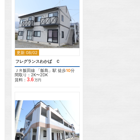
2
更新 08/02
フレグランスわかば Ｃ
ＪＲ飯田線
「
飯島
」駅 徒歩
10
分
間取り：2K〜2DK
3.6
賃料：
万円
2