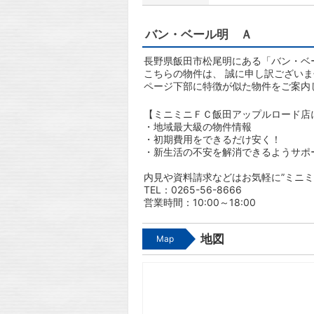
バン・ベール明 Ａ
長野県飯田市松尾明にある「バン・ベー
こちらの物件は、 誠に申し訳ござい
ページ下部に特徴が似た物件をご案内
【ミニミニＦＣ飯田アップルロード店
・地域最大級の物件情報
・初期費用をできるだけ安く！
・新生活の不安を解消できるようサポ
内見や資料請求などはお気軽に”ミニミ
TEL：0265-56-8666
営業時間：10:00～18:00
地図
Map