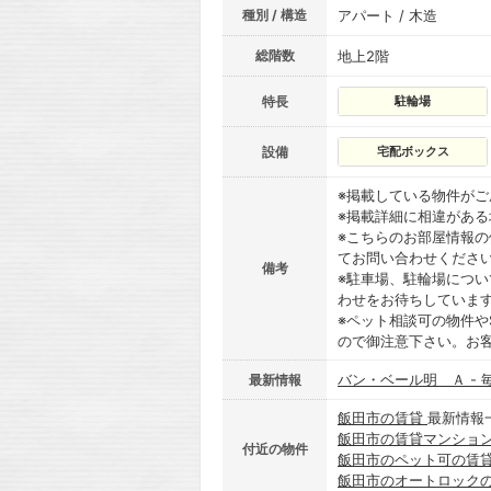
種別 / 構造
アパート / 木造
総階数
地上2階
特長
駐輪場
設備
宅配ボックス
※掲載している物件が
※掲載詳細に相違があ
※こちらのお部屋情報
てお問い合わせくださ
備考
※駐車場、駐輪場につ
わせをお待ちしていま
※ペット相談可の物件や
ので御注意下さい。お
バン・ベール明 Ａ -
最新情報
飯田市の賃貸
最新情報
飯田市の賃貸マンショ
付近の物件
飯田市のペット可の賃
飯田市のオートロック