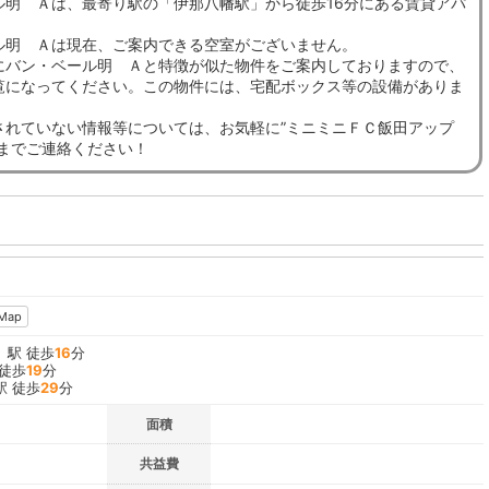
ル明 Ａは、最寄り駅の「伊那八幡駅」から徒歩16分にある賃貸アパ
ル明 Ａは現在、ご案内できる空室がございません。
にバン・ベール明 Ａと特徴が似た物件をご案内しておりますので、
覧になってください。この物件には、宅配ボックス等の設備がありま
されていない情報等については、お気軽に”ミニミニＦＣ飯田アップ
”までご連絡ください！
Map
」駅 徒歩
16
分
 徒歩
19
分
駅 徒歩
29
分
面積
共益費