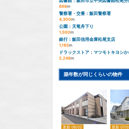
図書館：飯田市立中央図書館松尾分
698
m
警察署・交番：飯田警察署
4,300
m
公園：天竜舟下り
1,500
m
銀行：飯田信用金庫松尾支店
1,185
m
ドラックストア：マツモトキヨシか
2,248
m
築年数が同じくらいの物件
2
更新 08/02
更新 07/0