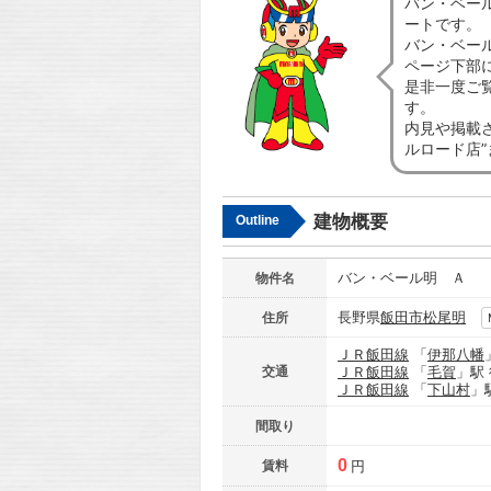
バン・ベー
ートです。
バン・ベー
ページ下部
是非一度ご
す。
内見や掲載
ルロード店
建物概要
Outline
バン・ベール明 Ａ
物件名
長野県
飯田市
松尾明
住所
ＪＲ飯田線
「
伊那八幡
交通
ＪＲ飯田線
「
毛賀
」駅
ＪＲ飯田線
「
下山村
」
間取り
0
賃料
円