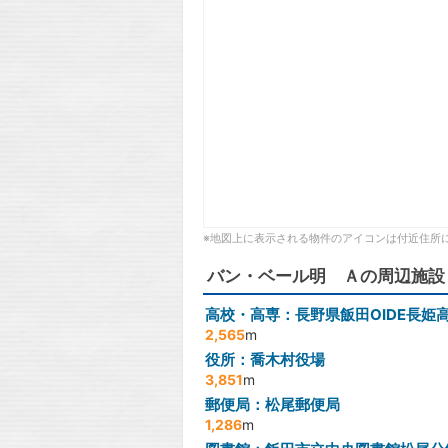
※地図上に表示される物件のアイコンは付近住所
バン・ベール明 Ａの周辺施設
高校・高専：長野県飯田OIDE長姫
2,565
m
役所：喬木村役場
3,851
m
郵便局：松尾郵便局
1,286
m