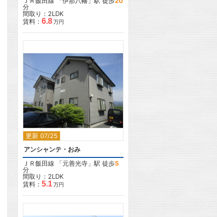
ＪＲ飯田線
「
伊那八幡
」駅 徒歩
20
分
間取り：2LDK
6.8
賃料：
万円
2
更新 07/25
アンシャンテ・おみ
ＪＲ飯田線
「
元善光寺
」駅 徒歩
5
分
間取り：2LDK
5.1
賃料：
万円