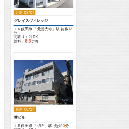
更新 08/01
グレイスヴィレッジ
ＪＲ飯田線
「
元善光寺
」駅 徒歩
13
分
間取り：2LDK
6.5
賃料：
万円
2
更新 06/24
林ビル
ＪＲ飯田線
「
切石
」駅 徒歩
10
分