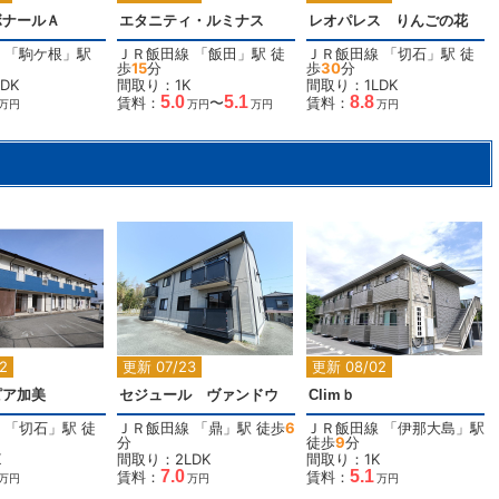
ボナールＡ
エタニティ・ルミナス
レオパレス りんごの花
「
駒ケ根
」駅
ＪＲ飯田線
「
飯田
」駅 徒
ＪＲ飯田線
「
切石
」駅 徒
歩
15
分
歩
30
分
DK
間取り：1K
間取り：1LDK
5.0
5.1
8.8
賃料：
〜
賃料：
万円
万円
万円
万円
2
2
2
2
更新 07/23
更新 08/02
ピア加美
セジュール ヴァンドウ
Climｂ
「
切石
」駅 徒
ＪＲ飯田線
「
鼎
」駅 徒歩
6
ＪＲ飯田線
「
伊那大島
」駅
分
徒歩
9
分
K
間取り：2LDK
間取り：1K
7.0
5.1
賃料：
賃料：
万円
万円
万円