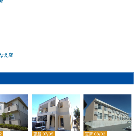
館
なえ店
2
2
2
2
更新 07/05
更新 08/02