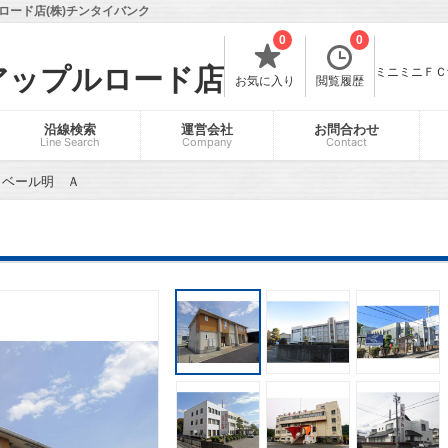
ード店(株)チンタイバンク
0
0
アップルロード店
ミニミニＦＣ飯
お気に入り
閲覧履歴
沿線検索
運営会社
お問合わせ
Line Search
Company
Contact
・ベール明 Ａ