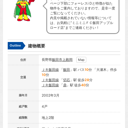
ページ下部にフォーレスi Dと特徴が似た
物件をご案内しておりますので、是非一度
ご覧になってください。
内見や掲載されていない情報等について
は、お気軽に”ミニミニＦＣ飯田アップル
ロード店”までご連絡ください！
建物概要
Outline
長野県
飯田市
上殿岡
Map
住所
ＪＲ飯田線
「
飯田
」駅 バス
10
分 「大瀬木」停歩
10
分
交通
ＪＲ飯田線
「
切石
」駅 徒歩
28
分
ＪＲ飯田線
「
鼎
」駅 徒歩
40
分
2002年3月
築年月
4戸
総戸数
地上2階
総階数