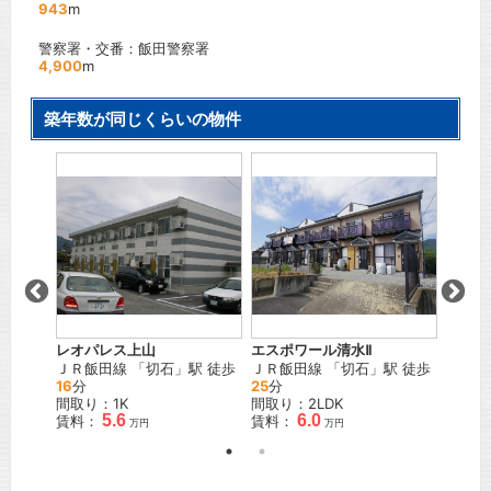
943
m
警察署・交番：飯田警察署
4,900
m
築年数が同じくらいの物件
ション
レオパレス上山
エスポワール清水Ⅱ
ベルメ
駅
ＪＲ飯田線
「
切石
」駅 徒歩
ＪＲ飯田線
「
切石
」駅 徒歩
ＪＲ飯
16
分
25
分
徒歩
5
間取り：1K
間取り：2LDK
間取り
5.6
6.0
賃料：
賃料：
賃料：
万円
万円