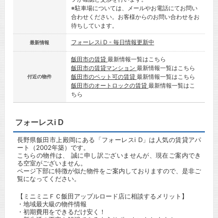
※駐車場については、メールやお電話にてお問い
合わせください。お客様からのお問い合わせをお
待ちしています。
フォーレスi D - 毎日情報更新中
最新情報
飯田市の賃貸
最新情報一覧はこちら
飯田市の賃貸マンション
最新情報一覧はこちら
飯田市のペット可の賃貸
最新情報一覧はこちら
付近の物件
飯田市のオートロックの賃貸
最新情報一覧はこ
ちら
フォーレスi D
長野県飯田市上殿岡にある「フォーレスi D」は人気の賃貸アパ
ート（2002年築）です。
こちらの物件は、 誠に申し訳ございませんが、現在ご案内でき
る空室がございません。
ページ下部に特徴が似た物件をご案内しておりますので、是非ご
覧になってください。
【ミニミニＦＣ飯田アップルロード店に相談するメリット】
・地域最大級の物件情報
・初期費用をできるだけ安く！