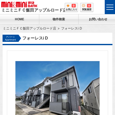
0
0
tog
ミニミニＦＣ飯田アップルロード店
お気に入り
閲覧履歴
me
HOME
物件検索
お問い合わせ
ミニミニＦＣ飯田アップルロード店
フォーレスi D
アパート
フォーレスi D
Apartment