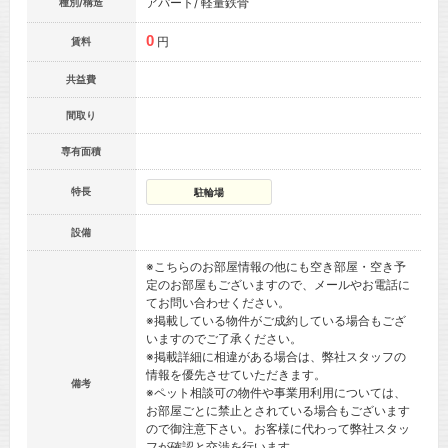
アパート/ 軽量鉄骨
種別/構造
0
円
賃料
共益費
間取り
専有面積
特長
駐輪場
設備
※こちらのお部屋情報の他にも空き部屋・空き予
定のお部屋もございますので、メールやお電話に
てお問い合わせください。
※掲載している物件がご成約している場合もござ
いますのでご了承ください。
※掲載詳細に相違がある場合は、弊社スタッフの
情報を優先させていただきます。
備考
※ペット相談可の物件や事業用利用については、
お部屋ごとに禁止とされている場合もございます
ので御注意下さい。お客様に代わって弊社スタッ
フが確認と交渉を行います。