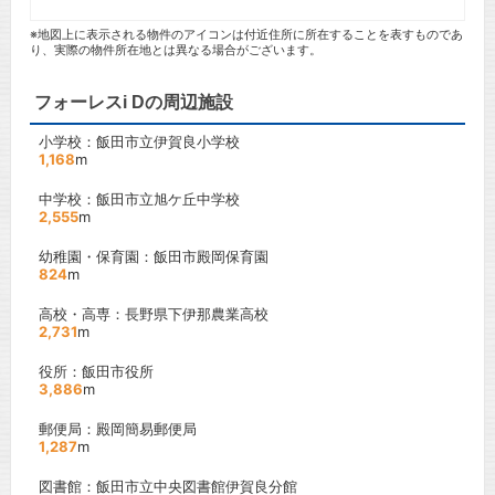
※地図上に表示される物件のアイコンは付近住所に所在することを表すものであ
り、実際の物件所在地とは異なる場合がございます。
フォーレスi Dの周辺施設
小学校：飯田市立伊賀良小学校
1,168
m
中学校：飯田市立旭ケ丘中学校
2,555
m
幼稚園・保育園：飯田市殿岡保育園
824
m
高校・高専：長野県下伊那農業高校
2,731
m
役所：飯田市役所
3,886
m
郵便局：殿岡簡易郵便局
1,287
m
図書館：飯田市立中央図書館伊賀良分館