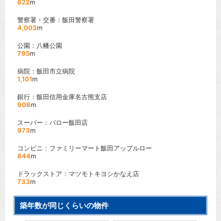
622
m
警察署・交番：飯田警察署
4,003
m
公園：八幡公園
795
m
病院：飯田市立病院
1,101
m
銀行：飯田信用金庫名古熊支店
908
m
スーパー：バロー飯田店
973
m
コンビニ：ファミリーマート飯田アップルロー
844
m
ドラックストア：マツモトキヨシかなえ店
733
m
築年数が同じくらいの物件