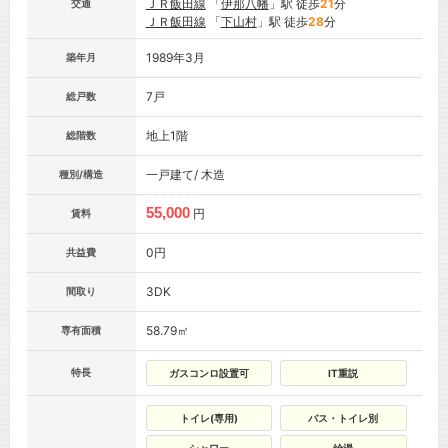
ＪＲ飯田線
「
伊那八幡
」駅 徒歩
21
分
交通
ＪＲ飯田線
「
下山村
」駅 徒歩
28
分
1989年3月
築年月
7戸
総戸数
地上1階
総階数
一戸建て/ 木造
種別/構造
55,000
円
賃料
0円
共益費
3DK
間取り
58.79㎡
専有面積
特長
ガスコンロ設置可
IT重説
トイレ(専用)
バス・トイレ別