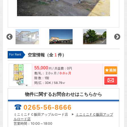
For Rent
空室情報（全
1
件）
55,000
/ 共益費：0円
追加
円
敷/礼：
2.0ヶ月
/
0.0ヶ月
階 数：1階
お問
間/広：3DK / 58.79㎡
物件に関するお問合わせはこちらから
0265-56-8666
ミニミニＦＣ飯田アップルロード店
ミニミニＦＣ飯田アップ
ルロード店
営業時間：10:00～18:00