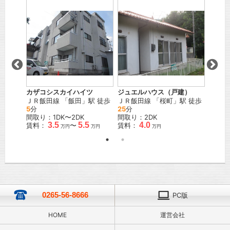
」駅 徒
カザコシスカイハイツ
ジュエルハウス（戸建）
陽光ハ
ＪＲ飯田線
「
飯田
」駅 徒歩
ＪＲ飯田線
「
桜町
」駅 徒歩
ＪＲ飯
5
分
25
分
歩
7
分
間取り：1DK〜2DK
間取り：2DK
間取り
3.5
5.5
4.0
賃料：
〜
賃料：
賃料：
万円
万円
万円
0265-56-8666
PC版
HOME
運営会社