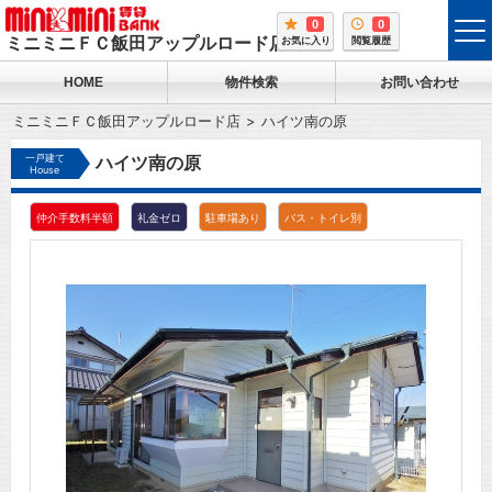
0
0
tog
ミニミニＦＣ飯田アップルロード店
お気に入り
閲覧履歴
me
HOME
物件検索
お問い合わせ
ミニミニＦＣ飯田アップルロード店
ハイツ南の原
一戸建て
ハイツ南の原
House
仲介手数料半額
礼金ゼロ
駐車場あり
バス・トイレ別