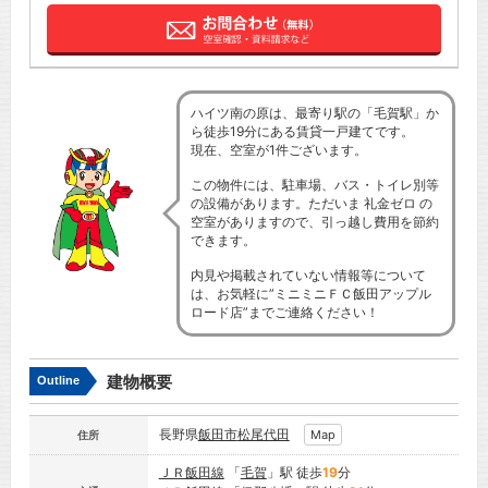
ハイツ南の原は、最寄り駅の「毛賀駅」か
ら徒歩19分にある賃貸一戸建てです。
現在、空室が1件ございます。
この物件には、駐車場、バス・トイレ別等
の設備があります。ただいま 礼金ゼロ の
空室がありますので、引っ越し費用を節約
できます。
内見や掲載されていない情報等について
は、お気軽に”ミニミニＦＣ飯田アップル
ロード店”までご連絡ください！
建物概要
Outline
長野県
飯田市
松尾代田
Map
住所
ＪＲ飯田線
「
毛賀
」駅 徒歩
19
分