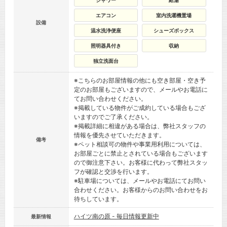
シャワー
給湯
エアコン
室内洗濯機置場
設備
温水洗浄便座
シューズボックス
照明器具付き
収納
独立洗面台
※こちらのお部屋情報の他にも空き部屋・空き予
定のお部屋もございますので、メールやお電話に
てお問い合わせください。
※掲載している物件がご成約している場合もござ
いますのでご了承ください。
※掲載詳細に相違がある場合は、弊社スタッフの
情報を優先させていただきます。
備考
※ペット相談可の物件や事業用利用については、
お部屋ごとに禁止とされている場合もございます
ので御注意下さい。お客様に代わって弊社スタッ
フが確認と交渉を行います。
※駐車場については、メールやお電話にてお問い
合わせください。お客様からのお問い合わせをお
待ちしています。
ハイツ南の原 - 毎日情報更新中
最新情報