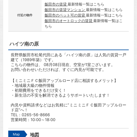
飯田市の賃貸
最新情報一覧はこちら
飯田市の賃貸マンション
最新情報一覧はこちら
飯田市のペット可の賃貸
最新情報一覧はこちら
付近の物件
飯田市のオートロックの賃貸
最新情報一覧はこ
ちら
ハイツ南の原
長野県飯田市松尾代田にある「ハイツ南の原」は人気の賃貸一戸
建て（1989年築）です。
こちらの物件は、 08月08日現在、空室が1室ございます。
お問い合わせいただければ、すぐに内見が可能です。
【ミニミニＦＣ飯田アップルロード店に相談するメリット】
・地域最大級の物件情報
・初期費用をできるだけ安く！
・新生活の不安を解消できるようサポートいたします！
内見や資料請求などはお気軽に”ミニミニＦＣ飯田アップルロー
ド店”へ！
TEL：
0265-56-8666
営業時間：10:00～18:00
Map
地図