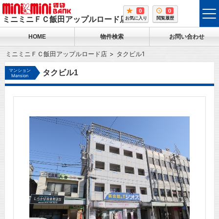
0
0
tog
ミニミニＦＣ飯田アップルロード店
お気に入り
閲覧履歴
me
HOME
物件検索
お問い合わせ
ミニミニＦＣ飯田アップルロード店
タクビル1
マンション
タクビル1
Mansion