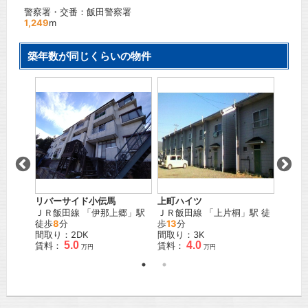
警察署・交番：飯田警察署
1,249
m
築年数が同じくらいの物件
リバーサイド小伝馬
グリー
上町ハイツ
幡
」駅
ＪＲ飯田線
「
伊那上郷
」駅
ＪＲ飯
ＪＲ飯田線
「
上片桐
」駅 徒
徒歩
8
分
徒歩
21
歩
13
分
間取り：2DK
間取り
間取り：3K
5.0
4.0
賃料：
賃料：
賃料：
万円
万円