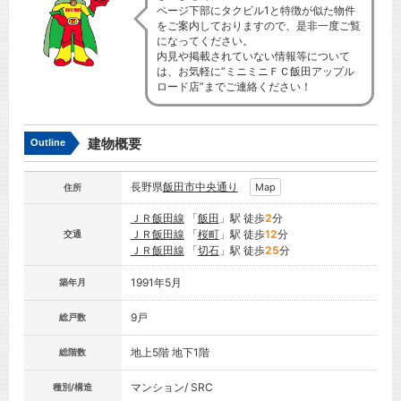
ページ下部にタクビル1と特徴が似た物件
をご案内しておりますので、是非一度ご覧
になってください。
内見や掲載されていない情報等について
は、お気軽に”ミニミニＦＣ飯田アップル
ロード店”までご連絡ください！
建物概要
Outline
長野県
飯田市
中央通り
Map
住所
ＪＲ飯田線
「
飯田
」駅 徒歩
2
分
ＪＲ飯田線
「
桜町
」駅 徒歩
12
分
交通
ＪＲ飯田線
「
切石
」駅 徒歩
25
分
1991年5月
築年月
9戸
総戸数
地上5階 地下1階
総階数
マンション/ SRC
種別/構造