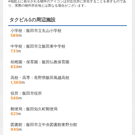
※地図上に表示される物件のアイコンは付近住所に所在することを表すものであ
り、実際の物件所在地とは異なる場合がございます。
タクビル1の周辺施設
小学校：飯田市立丸山小学校
589
m
中学校：飯田市立飯田東中学校
731
m
幼稚園・保育園：飯田仏教保育園
624
m
高校・高専：長野県飯田風越高校
1,569
m
役所：飯田市役所
546
m
郵便局：飯田知久町郵便局
621
m
図書館：飯田市立中央図書館東野分館
945
m