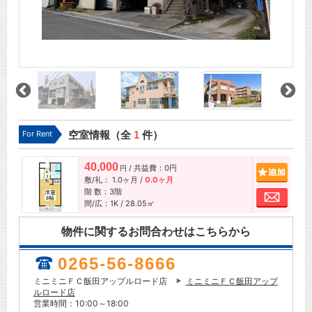
For Rent
空室情報（全
1
件）
40,000
/ 共益費：0円
追加
円
敷/礼：
1.0ヶ月
/
0.0ヶ月
階 数：3階
お問
間/広：1K / 28.05㎡
物件に関するお問合わせはこちらから
0265-56-8666
ミニミニＦＣ飯田アップルロード店
ミニミニＦＣ飯田アップ
ルロード店
営業時間：10:00～18:00