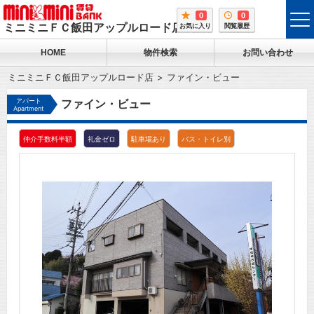
0
0
tog
ミニミニＦＣ飯田アップルロード店
お気に入り
閲覧履歴
me
HOME
物件検索
お問い合わせ
ミニミニＦＣ飯田アップルロード店
ファイン・ビュー
アパート
ファイン・ビュー
Apartment
仲介手数料半額
礼金ゼロ
駐車場あり
バス・トイレ別