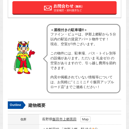
＜屋根付きの駐車場!!＞
ファイン・ビューは、伊那上郷駅から５分
以内の駅近の賃貸アパート物件です！
現在、空室が1件ございます。
この物件には、駐車場、バス・トイレ別等
の設備があります。ただいま 礼金ゼロ の
空室がありますので、引っ越し費用を節約
できます。
内見や掲載されていない情報等について
は、お気軽に”ミニミニＦＣ飯田アップル
ロード店”までご連絡ください！
建物概要
Outline
長野県
飯田市
上郷黒田
Map
住所