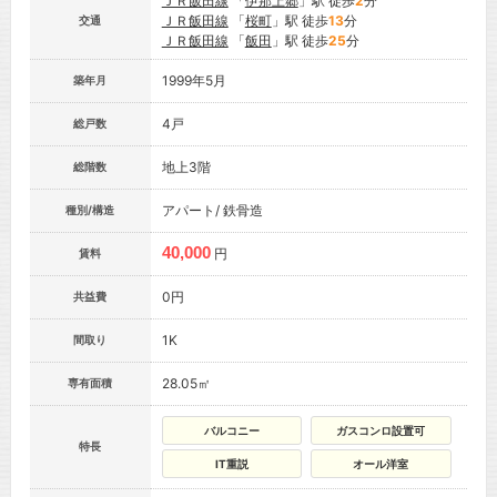
ＪＲ飯田線
「
伊那上郷
」駅 徒歩
2
分
ＪＲ飯田線
「
桜町
」駅 徒歩
13
分
交通
ＪＲ飯田線
「
飯田
」駅 徒歩
25
分
1999年5月
築年月
4戸
総戸数
地上3階
総階数
アパート/ 鉄骨造
種別/構造
40,000
円
賃料
0円
共益費
1K
間取り
28.05㎡
専有面積
バルコニー
ガスコンロ設置可
特長
IT重説
オール洋室