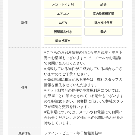
バス・トイレ別
給湯
エアコン
室内洗濯機置場
設備
CATV
温水洗浄便座
照明器具付き
収納
独立洗面台
※こちらのお部屋情報の他にも空き部屋・空き予
定のお部屋もございますので、メールやお電話に
てお問い合わせください。
※掲載している物件がご成約している場合もござ
いますのでご了承ください。
※掲載詳細に相違がある場合は、弊社スタッフの
情報を優先させていただきます。
備考
※ペット相談可の物件や事業用利用については、
お部屋ごとに禁止とされている場合もございます
ので御注意下さい。お客様に代わって弊社スタッ
フが確認と交渉を行います。
※駐車場については、メールやお電話にてお問い
合わせください。お客様からのお問い合わせをお
待ちしています。
ファイン・ビュー - 毎日情報更新中
最新情報