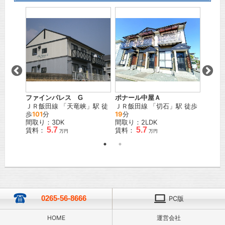
ス
」駅 徒
ファインパレス G
ポナール中屋Ａ
ウィン
ＪＲ飯田線
「
天竜峡
」駅 徒
ＪＲ飯田線
「
切石
」駅 徒歩
ＪＲ飯
歩
101
分
19
分
歩
15
分
間取り：3DK
間取り：2LDK
間取り
5.7
5.7
賃料：
賃料：
賃料：
万円
万円
0265-56-8666
PC版
HOME
運営会社