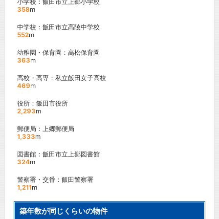
小学校：飯田市立上郷小学校
358
m
中学校：飯田市立高陵中学校
552
m
幼稚園・保育園：高松保育園
363
m
高校・高専：私立飯田女子高校
469
m
役所：飯田市役所
2,293
m
郵便局：上郷郵便局
1,333
m
図書館：飯田市立上郷図書館
324
m
警察署・交番：飯田警察署
1,211
m
築年数が同じくらいの物件