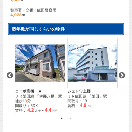
警察署・交番：飯田警察署
4,928
m
築年数が同じくらいの物件
C
コーポ高橋 Ａ
シェトワ上郷
陽光ハ
駅 徒歩
ＪＲ飯田線
「
伊那八幡
」駅
ＪＲ飯田線
「
飯田
」駅
ＪＲ飯
徒歩
13
分
間取り：1R
歩
7
分
4.8
間取り：3DK
賃料：
間取り
万円
4.2
4.4
賃料：
〜
賃料：
万円
万円