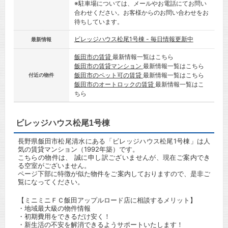
※駐車場については、メールやお電話にてお問い
合わせください。お客様からのお問い合わせをお
待ちしています。
ビレッジハウス松尾1号棟 - 毎日情報更新中
最新情報
飯田市の賃貸
最新情報一覧はこちら
飯田市の賃貸マンション
最新情報一覧はこちら
飯田市のペット可の賃貸
最新情報一覧はこちら
付近の物件
飯田市のオートロックの賃貸
最新情報一覧はこ
ちら
ビレッジハウス松尾1号棟
長野県飯田市松尾清水にある「ビレッジハウス松尾1号棟」は人
気の賃貸マンション（1992年築）です。
こちらの物件は、 誠に申し訳ございませんが、現在ご案内でき
る空室がございません。
ページ下部に特徴が似た物件をご案内しておりますので、是非ご
覧になってください。
【ミニミニＦＣ飯田アップルロード店に相談するメリット】
・地域最大級の物件情報
・初期費用をできるだけ安く！
・新生活の不安を解消できるようサポートいたします！