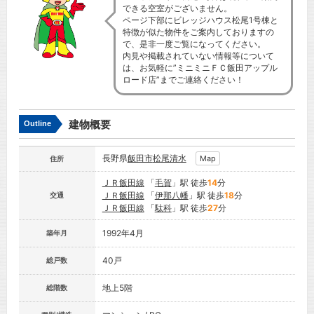
できる空室がございません。
ページ下部にビレッジハウス松尾1号棟と
特徴が似た物件をご案内しておりますの
で、是非一度ご覧になってください。
内見や掲載されていない情報等について
は、お気軽に”ミニミニＦＣ飯田アップル
ロード店”までご連絡ください！
建物概要
Outline
長野県
飯田市
松尾清水
Map
住所
ＪＲ飯田線
「
毛賀
」駅 徒歩
14
分
ＪＲ飯田線
「
伊那八幡
」駅 徒歩
18
分
交通
ＪＲ飯田線
「
駄科
」駅 徒歩
27
分
1992年4月
築年月
40戸
総戸数
地上5階
総階数