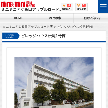
0
0
tog
ミニミニＦＣ飯田アップルロード店
お気に入り
閲覧履歴
me
HOME
物件検索
お問い合わせ
ミニミニＦＣ飯田アップルロード店
ビレッジハウス松尾1号棟
マンション
ビレッジハウス松尾1号棟
Mansion