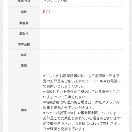
マンション/ RC
種別/構造
0
円
賃料
共益費
間取り
専有面積
特長
設備
※こちらのお部屋情報の他にも空き部屋・空き予
定のお部屋もございますので、メールやお電話に
てお問い合わせください。
※掲載している物件がご成約している場合もござ
いますのでご了承ください。
※掲載詳細に相違がある場合は、弊社スタッフの
情報を優先させていただきます。
備考
※ペット相談可の物件や事業用利用については、
お部屋ごとに禁止とされている場合もございます
ので御注意下さい。お客様に代わって弊社スタッ
フが確認と交渉を行います。