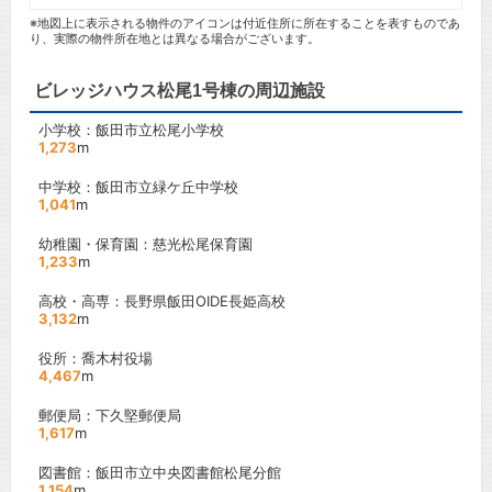
※地図上に表示される物件のアイコンは付近住所に所在することを表すものであ
り、実際の物件所在地とは異なる場合がございます。
ビレッジハウス松尾1号棟の周辺施設
小学校：飯田市立松尾小学校
1,273
m
中学校：飯田市立緑ケ丘中学校
1,041
m
幼稚園・保育園：慈光松尾保育園
1,233
m
高校・高専：長野県飯田OIDE長姫高校
3,132
m
役所：喬木村役場
4,467
m
郵便局：下久堅郵便局
1,617
m
図書館：飯田市立中央図書館松尾分館
1,154
m