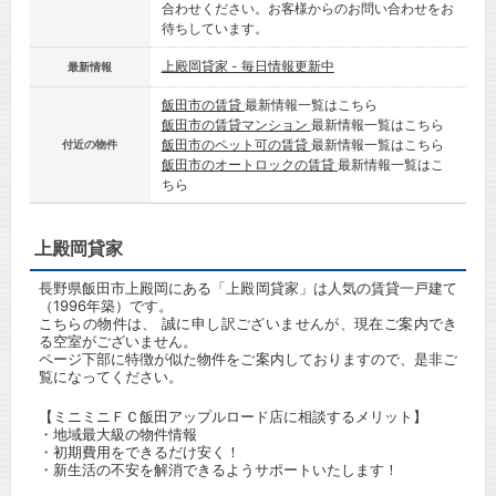
合わせください。お客様からのお問い合わせをお
待ちしています。
上殿岡貸家 - 毎日情報更新中
最新情報
飯田市の賃貸
最新情報一覧はこちら
飯田市の賃貸マンション
最新情報一覧はこちら
飯田市のペット可の賃貸
最新情報一覧はこちら
付近の物件
飯田市のオートロックの賃貸
最新情報一覧はこ
ちら
上殿岡貸家
長野県飯田市上殿岡にある「上殿岡貸家」は人気の賃貸一戸建て
（1996年築）です。
こちらの物件は、 誠に申し訳ございませんが、現在ご案内でき
る空室がございません。
ページ下部に特徴が似た物件をご案内しておりますので、是非ご
覧になってください。
【ミニミニＦＣ飯田アップルロード店に相談するメリット】
・地域最大級の物件情報
・初期費用をできるだけ安く！
・新生活の不安を解消できるようサポートいたします！