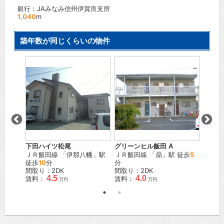
銀行：JAみなみ信州伊賀良支所
1,040
m
築年数が同じくらいの物件
下田ハイツ松尾
グリーンヒル飯田 A
フレグ
」駅 徒
ＪＲ飯田線
「
伊那八幡
」駅
ＪＲ飯田線
「
鼎
」駅 徒歩
5
ＪＲ飯
徒歩
10
分
分
12
分
間取り：2DK
間取り：2DK
間取り
4.5
4.0
賃料：
賃料：
賃料：
万円
万円