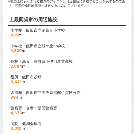
※地図上に表示される物件のアイコンは付近住所に所在することを表すものであ
り、実際の物件所在地とは異なる場合がございます。
上殿岡貸家の周辺施設
小学校：飯田市立伊賀良小学校
935
m
中学校：飯田市立旭ケ丘中学校
2,629
m
高校・高専：長野県下伊那農業高校
2,684
m
役所：飯田市役所
3,441
m
図書館：飯田市立中央図書館伊賀良分館
984
m
警察署・交番：飯田警察署
4,673
m
病院：健和会病院
3,010
m