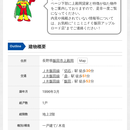
ページ下部に上殿岡貸家と特徴が似た物件
をご案内しておりますので、是非一度ご覧
になってください。
内見や掲載されていない情報等について
は、お気軽に”ミニミニＦＣ飯田アップル
ロード店”までご連絡ください！
建物概要
Outline
長野県
飯田市
上殿岡
Map
住所
ＪＲ飯田線
「
切石
」駅 徒歩
30
分
ＪＲ飯田線
「
鼎
」駅 徒歩
51
分
交通
ＪＲ飯田線
「
飯田
」駅 徒歩
52
分
1996年3月
築年月
1戸
総戸数
地上2階
総階数
一戸建て/ 木造
種別/構造