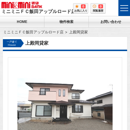
0
0
tog
ミニミニＦＣ飯田アップルロード店
お気に入り
閲覧履歴
me
HOME
物件検索
お問い合わせ
ミニミニＦＣ飯田アップルロード店
上殿岡貸家
一戸建て
上殿岡貸家
House