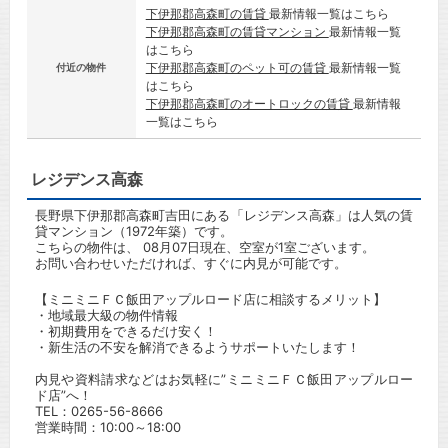
下伊那郡高森町の賃貸
最新情報一覧はこちら
下伊那郡高森町の賃貸マンション
最新情報一覧
はこちら
下伊那郡高森町のペット可の賃貸
最新情報一覧
付近の物件
はこちら
下伊那郡高森町のオートロックの賃貸
最新情報
一覧はこちら
レジデンス高森
長野県下伊那郡高森町吉田にある「レジデンス高森」は人気の賃
貸マンション（1972年築）です。
こちらの物件は、 08月07日現在、空室が1室ございます。
お問い合わせいただければ、すぐに内見が可能です。
【ミニミニＦＣ飯田アップルロード店に相談するメリット】
・地域最大級の物件情報
・初期費用をできるだけ安く！
・新生活の不安を解消できるようサポートいたします！
内見や資料請求などはお気軽に”ミニミニＦＣ飯田アップルロー
ド店”へ！
TEL：
0265-56-8666
営業時間：10:00～18:00