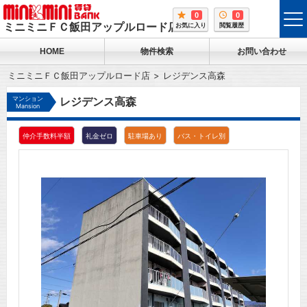
0
0
tog
ミニミニＦＣ飯田アップルロード店
お気に入り
閲覧履歴
me
HOME
物件検索
お問い合わせ
ミニミニＦＣ飯田アップルロード店
レジデンス高森
マンション
レジデンス高森
Mansion
仲介手数料半額
礼金ゼロ
駐車場あり
バス・トイレ別