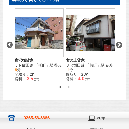
唐沢様貸家
宮の上貸家
江戸町
駅 徒歩
ＪＲ飯田線
「
桜町
」駅 徒歩
ＪＲ飯田線
「
桜町
」駅 徒歩
ＪＲ飯
5
分
11
分
13
分
間取り：2K
間取り：3DK
間取り
3.5
4.0
賃料：
賃料：
賃料：
万円
万円
0265-56-8666
PC版