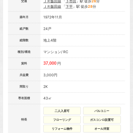
ＪＲ飯田線
「
下市田
」駅 徒歩
26
分
交通
ＪＲ飯田線
「
下平
」駅 徒歩
28
分
1972年11月
築年月
24戸
総戸数
地上4階
総階数
マンション/ RC
種別/構造
37,000
円
賃料
3,000円
共益費
2K
間取り
43㎡
専有面積
二人入居可
バルコニー
特長
フローリング
ガスコンロ設置可
リフォーム物件
オール洋室