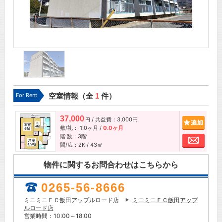
For Rent
空室情報（全
1
件）
37,000
/ 共益費：3,000円
追加
円
敷/礼：
1.0ヶ月
/
0.0ヶ月
階 数：3階
お問
間/広：2K / 43㎡
物件に関するお問合わせはこちらから
0265-56-8666
ミニミニＦＣ飯田アップルロード店
ミニミニＦＣ飯田アップ
ルロード店
営業時間：10:00～18:00