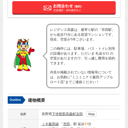
レジデンス高森は、最寄り駅の「市田駅」
から徒歩11分にある賃貸マンションです。
現在、空室が1件ございます。
この物件には、駐車場、バス・トイレ別等
の設備があります。ただいま 礼金ゼロ の
空室がありますので、引っ越し費用を節約
できます。
内見や掲載されていない情報等について
は、お気軽に”ミニミニＦＣ飯田アップル
ロード店”までご連絡ください！
建物概要
Outline
長野県
下伊那郡高森町
吉田
Map
住所
ＪＲ飯田線
「
市田
」駅 徒歩
11
分