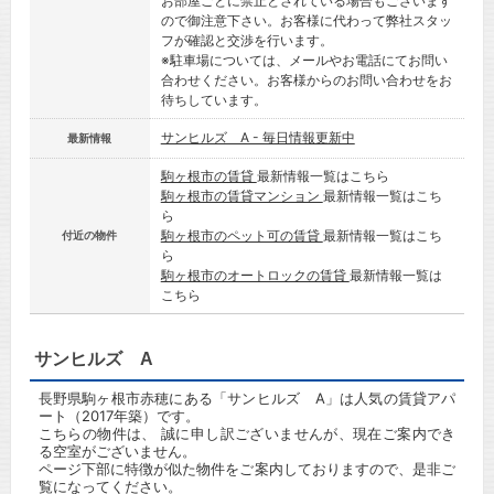
お部屋ごとに禁止とされている場合もございます
ので御注意下さい。お客様に代わって弊社スタッ
フが確認と交渉を行います。
※駐車場については、メールやお電話にてお問い
合わせください。お客様からのお問い合わせをお
待ちしています。
サンヒルズ A - 毎日情報更新中
最新情報
駒ヶ根市の賃貸
最新情報一覧はこちら
駒ヶ根市の賃貸マンション
最新情報一覧はこち
ら
駒ヶ根市のペット可の賃貸
最新情報一覧はこち
付近の物件
ら
駒ヶ根市のオートロックの賃貸
最新情報一覧は
こちら
サンヒルズ A
長野県駒ヶ根市赤穂にある「サンヒルズ A」は人気の賃貸アパ
ート（2017年築）です。
こちらの物件は、 誠に申し訳ございませんが、現在ご案内でき
る空室がございません。
ページ下部に特徴が似た物件をご案内しておりますので、是非ご
覧になってください。