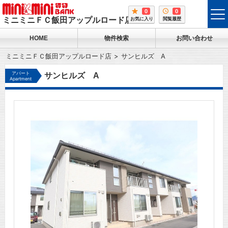
0
0
tog
ミニミニＦＣ飯田アップルロード店
お気に入り
閲覧履歴
me
HOME
物件検索
お問い合わせ
ミニミニＦＣ飯田アップルロード店
サンヒルズ A
アパート
サンヒルズ A
Apartment