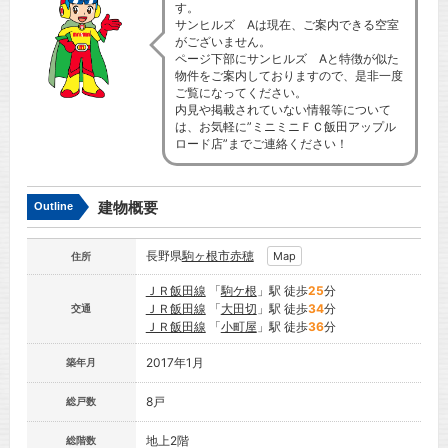
す。
サンヒルズ Aは現在、ご案内できる空室
がございません。
ページ下部にサンヒルズ Aと特徴が似た
物件をご案内しておりますので、是非一度
ご覧になってください。
内見や掲載されていない情報等について
は、お気軽に”ミニミニＦＣ飯田アップル
ロード店”までご連絡ください！
建物概要
Outline
長野県
駒ヶ根市
赤穂
Map
住所
ＪＲ飯田線
「
駒ケ根
」駅 徒歩
25
分
ＪＲ飯田線
「
大田切
」駅 徒歩
34
分
交通
ＪＲ飯田線
「
小町屋
」駅 徒歩
36
分
2017年1月
築年月
8戸
総戸数
地上2階
総階数