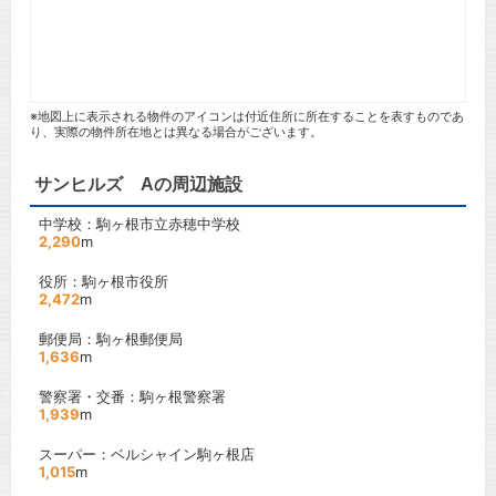
※地図上に表示される物件のアイコンは付近住所に所在することを表すものであ
り、実際の物件所在地とは異なる場合がございます。
サンヒルズ Aの周辺施設
中学校：駒ヶ根市立赤穂中学校
2,290
m
役所：駒ヶ根市役所
2,472
m
郵便局：駒ヶ根郵便局
1,636
m
警察署・交番：駒ヶ根警察署
1,939
m
スーパー：ベルシャイン駒ヶ根店
1,015
m