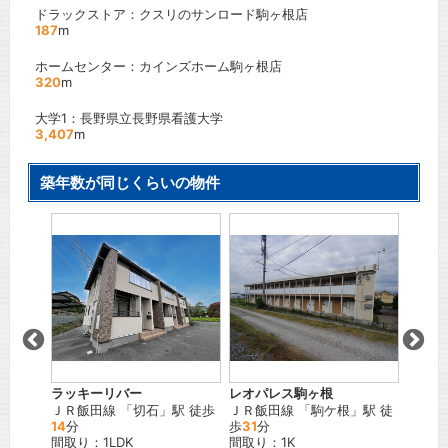
ドラックストア：クスリのサンロード駒ヶ根店
187
m
ホームセンター：カインズホーム駒ヶ根店
320
m
大学1：長野県立長野県看護大学
3,407
m
築年数が同じくらいの物件
ェルト
ラッキーリバー
レオパレス駒ヶ根
レオパ
幡
」駅
ＪＲ飯田線
「
切石
」駅 徒歩
ＪＲ飯田線
「
駒ケ根
」駅 徒
ＪＲ飯
14
分
歩
31
分
歩
19
間取り：1LDK
間取り：1K
間取り