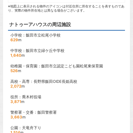
※地図上に表示される物件のアイコンは付近住所に所在することを表すものであ
り、実際の物件所在地とは異なる場合がございます。
ナトゥーアハウスの周辺施設
小学校：飯田市立松尾小学校
629
m
中学校：飯田市立緑ケ丘中学校
1,640
m
幼稚園・保育園：飯田市立認定こども園松尾東保育園
526
m
高校・高専：長野県飯田OIDE長姫高校
2,072
m
役所：喬木村役場
3,871
m
警察署・交番：飯田警察署
3,663
m
公園：天竜舟下り
1,514
m