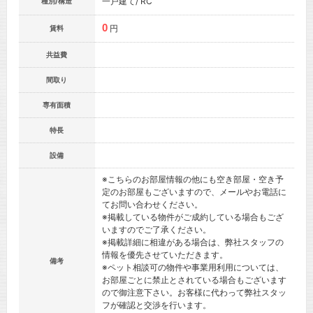
一戸建て/ RC
種別/構造
0
円
賃料
共益費
間取り
専有面積
特長
設備
※こちらのお部屋情報の他にも空き部屋・空き予
定のお部屋もございますので、メールやお電話に
てお問い合わせください。
※掲載している物件がご成約している場合もござ
いますのでご了承ください。
※掲載詳細に相違がある場合は、弊社スタッフの
情報を優先させていただきます。
備考
※ペット相談可の物件や事業用利用については、
お部屋ごとに禁止とされている場合もございます
ので御注意下さい。お客様に代わって弊社スタッ
フが確認と交渉を行います。