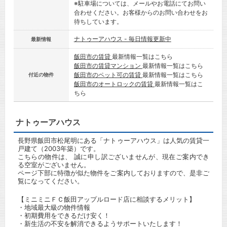
※駐車場については、メールやお電話にてお問い
合わせください。お客様からのお問い合わせをお
待ちしています。
ナトゥーアハウス - 毎日情報更新中
最新情報
飯田市の賃貸
最新情報一覧はこちら
飯田市の賃貸マンション
最新情報一覧はこちら
飯田市のペット可の賃貸
最新情報一覧はこちら
付近の物件
飯田市のオートロックの賃貸
最新情報一覧はこ
ちら
ナトゥーアハウス
長野県飯田市松尾明にある「ナトゥーアハウス」は人気の賃貸一
戸建て（2003年築）です。
こちらの物件は、 誠に申し訳ございませんが、現在ご案内でき
る空室がございません。
ページ下部に特徴が似た物件をご案内しておりますので、是非ご
覧になってください。
【ミニミニＦＣ飯田アップルロード店に相談するメリット】
・地域最大級の物件情報
・初期費用をできるだけ安く！
・新生活の不安を解消できるようサポートいたします！