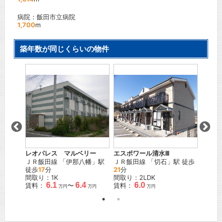
病院：飯田市立病院
1,700
m
築年数が同じくらいの物件
レオパレス マルベリー
エスポワール清水Ⅲ
シャー
駅
ＪＲ飯田線
「
伊那八幡
」駅
ＪＲ飯田線
「
切石
」駅 徒歩
ＪＲ飯
徒歩
17
分
21
分
17
分
間取り：1K
間取り：2LDK
間取り
6.1
6.4
6.0
賃料：
〜
賃料：
賃料：
万円
万円
万円