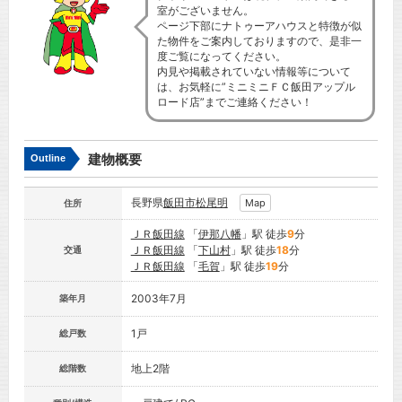
室がございません。
ページ下部にナトゥーアハウスと特徴が似
た物件をご案内しておりますので、是非一
度ご覧になってください。
内見や掲載されていない情報等について
は、お気軽に”ミニミニＦＣ飯田アップル
ロード店”までご連絡ください！
建物概要
Outline
長野県
飯田市
松尾明
Map
住所
ＪＲ飯田線
「
伊那八幡
」駅 徒歩
9
分
ＪＲ飯田線
「
下山村
」駅 徒歩
18
分
交通
ＪＲ飯田線
「
毛賀
」駅 徒歩
19
分
2003年7月
築年月
1戸
総戸数
地上2階
総階数