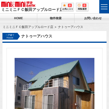
0
0
tog
ミニミニＦＣ飯田アップルロード店
お気に入り
閲覧履歴
me
HOME
物件検索
お問い合わせ
ミニミニＦＣ飯田アップルロード店
ナトゥーアハウス
一戸建て
ナトゥーアハウス
House