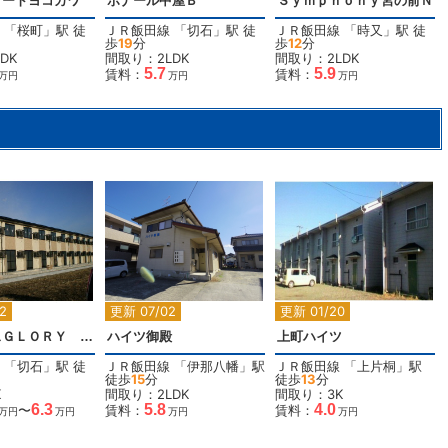
ケートヨコカワ
ポナール中屋Ｂ
Ｓｙｍｐｈｏｎｙ宮の前Ｎ
「
桜町
」駅 徒
ＪＲ飯田線
「
切石
」駅 徒
ＪＲ飯田線
「
時又
」駅 徒
歩
19
分
歩
12
分
DK
間取り：2LDK
間取り：2LDK
5.7
5.9
賃料：
賃料：
万円
万円
万円
2
2
2
2
更新 07/02
更新 01/20
レオパレスＧＬＯＲＹ 松澤
ハイツ御殿
上町ハイツ
「
切石
」駅 徒
ＪＲ飯田線
「
伊那八幡
」駅
ＪＲ飯田線
「
上片桐
」駅
徒歩
15
分
徒歩
13
分
K
間取り：2LDK
間取り：3K
6.3
5.8
4.0
〜
賃料：
賃料：
万円
万円
万円
万円