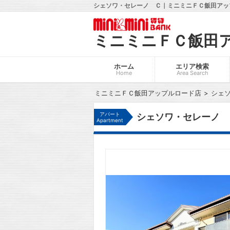
シェソワ・セレーノ Ｃ｜ミニミニＦＣ飯田アッ
ミニミニＦＣ飯田
ホーム
エリア検索
Home
Area Search
ミニミニＦＣ飯田アップルロード店
シェ
アパート
シェソワ・セレーノ 
Apartment