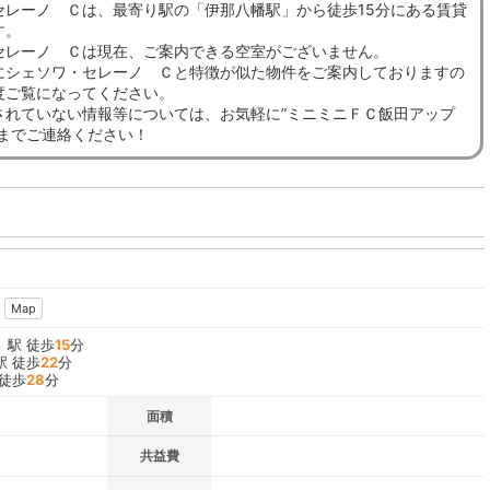
セレーノ Ｃは、最寄り駅の「伊那八幡駅」から徒歩15分にある賃貸
す。
セレーノ Ｃは現在、ご案内できる空室がございません。
にシェソワ・セレーノ Ｃと特徴が似た物件をご案内しておりますの
度ご覧になってください。
されていない情報等については、お気軽に”ミニミニＦＣ飯田アップ
”までご連絡ください！
Ｃ
Map
」駅 徒歩
15
分
駅 徒歩
22
分
 徒歩
28
分
面積
共益費