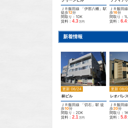
グリーンヒル
ソフィア
ＪＲ飯田線
「
伊那八幡
」駅
ＪＲ飯田線
徒歩
12
分
歩
16
分
間取り：1DK
間取り：1L
4.3
6.4
賃料：
賃料：
万円
新着情報
2
更新 06/24
更新 08/0
林ビル
ＪＲ飯田線
「
切石
」駅 徒
ＪＲ飯田線
歩
10
分
歩
20
分
間取り：2DK
間取り：1
2.1
5.8
賃料：
賃料：
万円