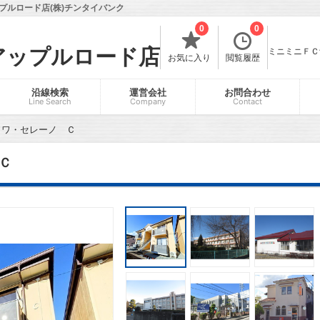
プルロード店(株)チンタイバンク
0
0
アップルロード店
ミニミニＦＣ飯
お気に入り
閲覧履歴
沿線検索
運営会社
お問合わせ
Line Search
Company
Contact
ソワ・セレーノ Ｃ
Ｃ