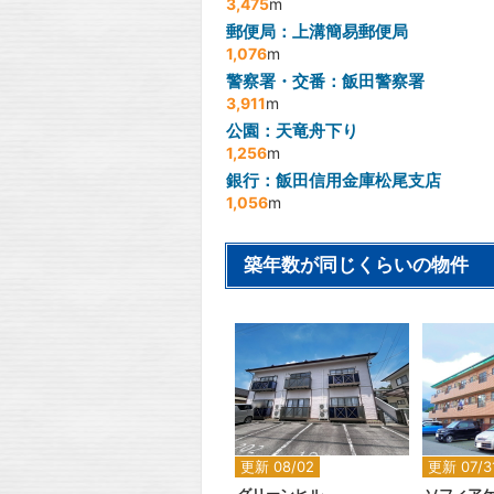
3,475
m
郵便局：上溝簡易郵便局
1,076
m
警察署・交番：飯田警察署
3,911
m
公園：天竜舟下り
1,256
m
銀行：飯田信用金庫松尾支店
1,056
m
築年数が同じくらいの物件
2
更新 08/02
更新 07/3