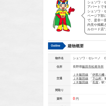
シェソワ・
アパートで
シェソワ・
ページ下部
で、是非一
内見や掲載
ルロード店
建物概要
Outline
シェソワ・セレーノ 
物件名
長野県
飯田市
松尾寺所
住所
ＪＲ飯田線
「
伊那八幡
交通
ＪＲ飯田線
「
下山村
」
ＪＲ飯田線
「
毛賀
」駅
間取り
0
賃料
円