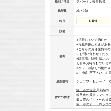
種別 / 構造
アパート / 軽量鉄骨
総階数
地上2階
特長
駐輪場
設備
※掲載している物件が
※掲載詳細に相違があ
※こちらのお部屋情報
てお問い合わせくださ
備考
※駐車場、駐輪場につ
わせをお待ちしていま
※ペット相談可の物件や
ので御注意下さい。お
シェソワ・セレーノ Ｃ
最新情報
飯田市の賃貸
最新情報
飯田市の賃貸マンショ
付近の物件
飯田市のペット可の賃
飯田市のオートロック