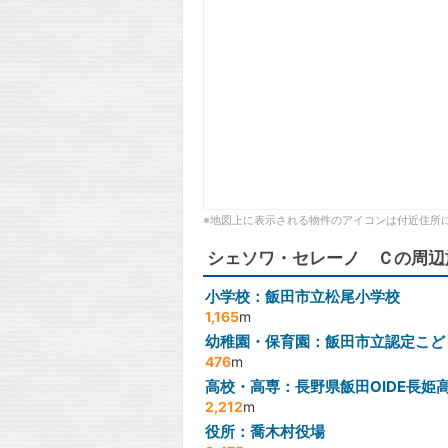
※地図上に表示される物件のアイコンは付近住所
シェソワ・セレーノ Ｃの周辺
小学校：飯田市立松尾小学校
1,165
m
幼稚園・保育園：飯田市立認定こど
476
m
高校・高専：長野県飯田OIDE長姫
2,212
m
役所：喬木村役場