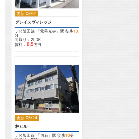
更新 08/01
グレイスヴィレッジ
ＪＲ飯田線
「
元善光寺
」駅 徒歩
13
分
間取り：2LDK
6.5
賃料：
万円
2
更新 06/24
林ビル
ＪＲ飯田線
「
切石
」駅 徒歩
10
分