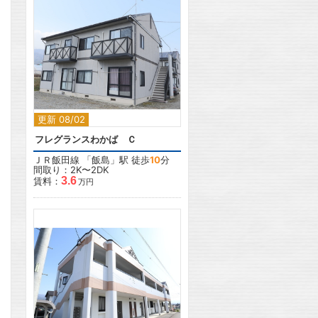
2
更新 08/02
フレグランスわかば Ｃ
ＪＲ飯田線
「
飯島
」駅 徒歩
10
分
間取り：2K〜2DK
3.6
賃料：
万円
2