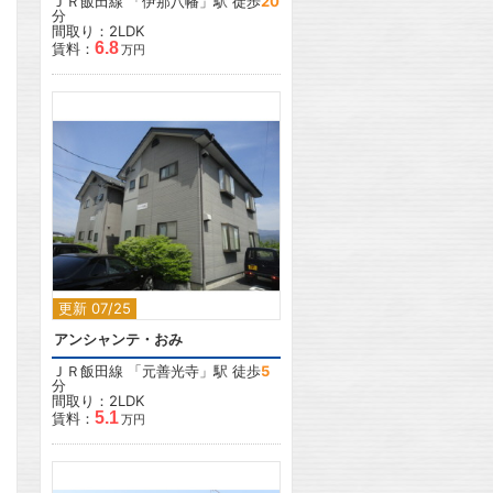
ＪＲ飯田線
「
伊那八幡
」駅 徒歩
20
分
間取り：2LDK
6.8
賃料：
万円
2
更新 07/25
アンシャンテ・おみ
ＪＲ飯田線
「
元善光寺
」駅 徒歩
5
分
間取り：2LDK
5.1
賃料：
万円