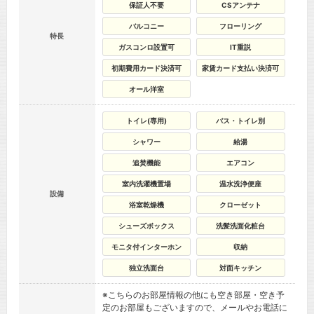
保証人不要
CSアンテナ
バルコニー
フローリング
特長
ガスコンロ設置可
IT重説
初期費用カード決済可
家賃カード支払い決済可
オール洋室
トイレ(専用)
バス・トイレ別
シャワー
給湯
追焚機能
エアコン
室内洗濯機置場
温水洗浄便座
設備
浴室乾燥機
クローゼット
シューズボックス
洗髪洗面化粧台
モニタ付インターホン
収納
独立洗面台
対面キッチン
※こちらのお部屋情報の他にも空き部屋・空き予
定のお部屋もございますので、メールやお電話に