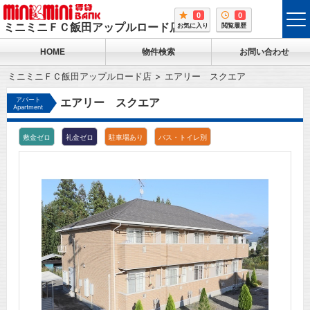
0
0
tog
ミニミニＦＣ飯田アップルロード店
お気に入り
閲覧履歴
me
HOME
物件検索
お問い合わせ
ミニミニＦＣ飯田アップルロード店
エアリー スクエア
アパート
エアリー スクエア
Apartment
敷金ゼロ
礼金ゼロ
駐車場あり
バス・トイレ別