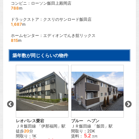
コンビニ：ローソン飯田上殿岡店
788
m
ドラックストア：クスリのサンロード飯田店
1,687
m
ホームセンター：エディオンでんき舘リックス
815
m
築年数が同じくらいの物件
Ａ
フォン
岡
」駅
ＪＲ飯
12
分
間取り
賃料：
レオパレス愛宕
ブルー ヘブン
ＪＲ飯田線
「
伊那福岡
」駅
ＪＲ飯田線
「
飯田
」駅
徒歩
20
分
間取り：2DK
5.2
間取り：1K
賃料：
万円