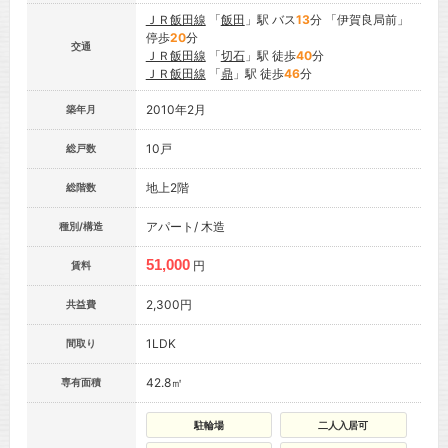
ＪＲ飯田線
「
飯田
」駅 バス
13
分 「伊賀良局前」
停歩
20
分
交通
ＪＲ飯田線
「
切石
」駅 徒歩
40
分
ＪＲ飯田線
「
鼎
」駅 徒歩
46
分
2010年2月
築年月
10戸
総戸数
地上2階
総階数
アパート/ 木造
種別/構造
51,000
円
賃料
2,300円
共益費
1LDK
間取り
42.8㎡
専有面積
駐輪場
二人入居可