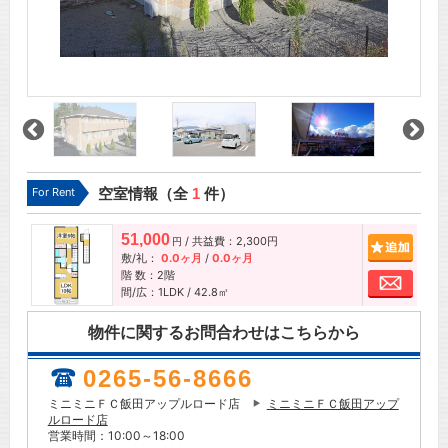
For Rent
空室情報（全
1
件）
51,000
/ 共益費：2,300円
追加
円
敷/礼：
0.0ヶ月
/
0.0ヶ月
階 数：2階
お問
間/広：1LDK / 42.8㎡
物件に関するお問合わせはこちらから
0265-56-8666
ミニミニＦＣ飯田アップルロード店
ミニミニＦＣ飯田アップ
ルロード店
営業時間：10:00～18:00