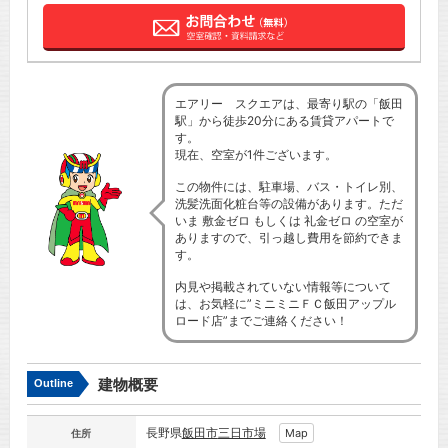
エアリー スクエアは、最寄り駅の「飯田
駅」から徒歩20分にある賃貸アパートで
す。
現在、空室が1件ございます。
この物件には、駐車場、バス・トイレ別、
洗髪洗面化粧台等の設備があります。ただ
いま 敷金ゼロ もしくは 礼金ゼロ の空室が
ありますので、引っ越し費用を節約できま
す。
内見や掲載されていない情報等について
は、お気軽に”ミニミニＦＣ飯田アップル
ロード店”までご連絡ください！
建物概要
Outline
長野県
飯田市
三日市場
Map
住所