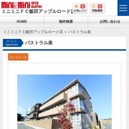
0
0
tog
ミニミニＦＣ飯田アップルロード店
お気に入り
閲覧履歴
me
HOME
物件検索
お問い合わせ
ミニミニＦＣ飯田アップルロード店
パストラル泉
アパート
パストラル泉
Apartment
オートロック