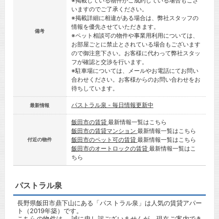
※掲載している物件がご成約している場合もござ
いますのでご了承ください。
※掲載詳細に相違がある場合は、弊社スタッフの
情報を優先させていただきます。
備考
※ペット相談可の物件や事業用利用については、
お部屋ごとに禁止とされている場合もございます
ので御注意下さい。お客様に代わって弊社スタッ
フが確認と交渉を行います。
※駐車場については、メールやお電話にてお問い
合わせください。お客様からのお問い合わせをお
待ちしています。
パストラル泉 - 毎日情報更新中
最新情報
飯田市の賃貸
最新情報一覧はこちら
飯田市の賃貸マンション
最新情報一覧はこちら
飯田市のペット可の賃貸
最新情報一覧はこちら
付近の物件
飯田市のオートロックの賃貸
最新情報一覧はこ
ちら
パストラル泉
長野県飯田市鼎下山にある「パストラル泉」は人気の賃貸アパー
ト（2019年築）です。
こちらの物件は、 誠に申し訳ございませんが、現在ご案内でき