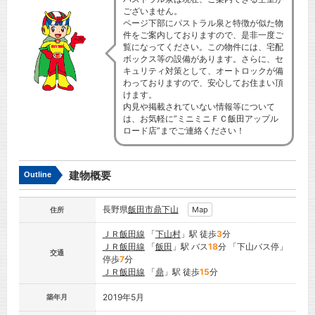
ございません。
ページ下部にパストラル泉と特徴が似た物
件をご案内しておりますので、是非一度ご
覧になってください。この物件には、宅配
ボックス等の設備があります。さらに、セ
キュリティ対策として、オートロックが備
わっておりますので、安心してお住まい頂
けます。
内見や掲載されていない情報等について
は、お気軽に”ミニミニＦＣ飯田アップル
ロード店”までご連絡ください！
建物概要
Outline
長野県
飯田市
鼎下山
Map
住所
ＪＲ飯田線
「
下山村
」駅 徒歩
3
分
ＪＲ飯田線
「
飯田
」駅 バス
18
分 「下山バス停」
交通
停歩
7
分
ＪＲ飯田線
「
鼎
」駅 徒歩
15
分
2019年5月
築年月