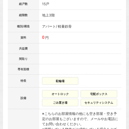
15戸
総戸数
地上3階
総階数
アパート/ 軽量鉄骨
種別/構造
0
円
賃料
共益費
間取り
専有面積
特長
駐輪場
オートロック
宅配ボックス
設備
ごみ置き場
セキュリティシステム
※こちらのお部屋情報の他にも空き部屋・空き予
定のお部屋もございますので、メールやお電話に
てお問い合わせください。