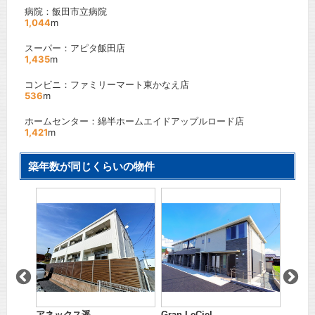
病院：飯田市立病院
1,044
m
スーパー：アピタ飯田店
1,435
m
コンビニ：ファミリーマート東かなえ店
536
m
ホームセンター：綿半ホームエイドアップルロード店
1,421
m
築年数が同じくらいの物件
アネックス遥
Gran LeCiel
ＣＡＳ