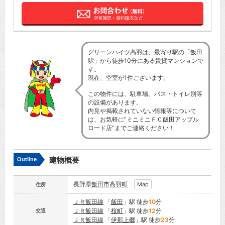
グリーンハイツ高羽は、最寄り駅の「飯田
駅」から徒歩10分にある賃貸マンションで
す。
現在、空室が1件ございます。
この物件には、駐車場、バス・トイレ別等
の設備があります。
内見や掲載されていない情報等について
は、お気軽に”ミニミニＦＣ飯田アップル
ロード店”までご連絡ください！
建物概要
Outline
長野県
飯田市
高羽町
Map
住所
ＪＲ飯田線
「
飯田
」駅 徒歩
10
分
ＪＲ飯田線
「
桜町
」駅 徒歩
12
分
交通
ＪＲ飯田線
「
伊那上郷
」駅 徒歩
23
分