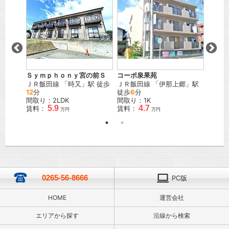
Ｓｙｍｐｈｏｎｙ宮の前Ｓ
コーポ泉果苑
ポナー
駅 徒歩
ＪＲ飯田線
「
時又
」駅 徒歩
ＪＲ飯田線
「
伊那上郷
」駅
ＪＲ飯
12
分
徒歩
6
分
19
分
間取り：2LDK
間取り：1K
間取り
5.9
4.7
賃料：
賃料：
賃料：
万円
万円
0265-56-8666
PC版
HOME
運営会社
エリアから探す
沿線から検索