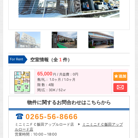
For Rent
空室情報（全
1
件）
65,000
/ 共益費：0円
追加
円
敷/礼：
1.0ヶ月
/
1.0ヶ月
階 数：4階
お問
間/広：3DK / 52㎡
物件に関するお問合わせはこちらから
0265-56-8666
ミニミニＦＣ飯田アップルロード店
ミニミニＦＣ飯田アップ
ルロード店
営業時間：10:00～18:00