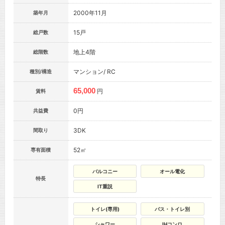
2000年11月
築年月
15戸
総戸数
地上4階
総階数
マンション/ RC
種別/構造
65,000
円
賃料
0円
共益費
3DK
間取り
52㎡
専有面積
バルコニー
オール電化
特長
IT重説
トイレ(専用)
バス・トイレ別
シャワー
IHコンロ