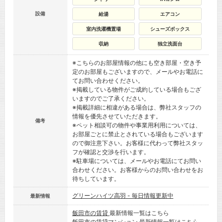
設備
給湯
エアコン
室内洗濯機置場
シューズボックス
収納
独立洗面台
※こちらのお部屋情報の他にも空き部屋・空き予
定のお部屋もございますので、メールやお電話に
てお問い合わせください。
※掲載している物件がご成約している場合もござ
いますのでご了承ください。
※掲載詳細に相違がある場合は、弊社スタッフの
情報を優先させていただきます。
備考
※ペット相談可の物件や事業用利用については、
お部屋ごとに禁止とされている場合もございます
ので御注意下さい。お客様に代わって弊社スタッ
フが確認と交渉を行います。
※駐車場については、メールやお電話にてお問い
合わせください。お客様からのお問い合わせをお
待ちしています。
グリーンハイツ高羽 - 毎日情報更新中
最新情報
飯田市の賃貸
最新情報一覧はこちら
飯田市の賃貸マンション
最新情報一覧はこちら