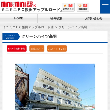
0
0
tog
ミニミニＦＣ飯田アップルロード店
お気に入り
閲覧履歴
me
HOME
物件検索
お問い合わせ
ミニミニＦＣ飯田アップルロード店
グリーンハイツ高羽
マンション
グリーンハイツ高羽
Mansion
仲介手数料半額
駐車場あり
バス・トイレ別