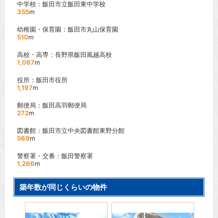
中学校：飯田市立飯田東中学校
355
m
幼稚園・保育園：飯田市丸山保育園
510
m
高校・高専：長野県飯田風越高校
1,087
m
役所：飯田市役所
1,197
m
郵便局：飯田高羽郵便局
272
m
図書館：飯田市立中央図書館東野分館
569
m
警察署・交番：飯田警察署
1,266
m
築年数が同じくらいの物件