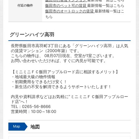
飯田市のペット可の賃貸
最新情報一覧はこちら
付近の物件
飯田市のオートロックの賃貸
最新情報一覧はこ
ちら
グリーンハイツ高羽
長野県飯田市高羽町3丁目にある「グリーンハイツ高羽」は人気
の賃貸マンション（2000年築）です。
こちらの物件は、 08月07日現在、空室が1室ございます。
お問い合わせいただければ、すぐに内見が可能です。
【ミニミニＦＣ飯田アップルロード店に相談するメリット】
・地域最大級の物件情報
・初期費用をできるだけ安く！
・新生活の不安を解消できるようサポートいたします！
内見や資料請求などはお気軽に”ミニミニＦＣ飯田アップルロー
ド店”へ！
TEL：
0265-56-8666
営業時間：10:00～18:00
Map
地図