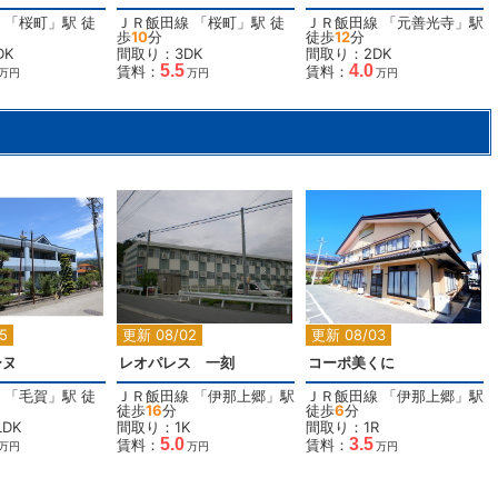
「
桜町
」駅 徒
ＪＲ飯田線
「
桜町
」駅 徒
ＪＲ飯田線
「
元善光寺
」駅
歩
10
分
徒歩
12
分
DK
間取り：3DK
間取り：2DK
5.5
4.0
賃料：
賃料：
万円
万円
万円
2
2
2
5
更新 08/02
更新 08/03
ーヌ
レオパレス 一刻
コーポ美くに
「
毛賀
」駅 徒
ＪＲ飯田線
「
伊那上郷
」駅
ＪＲ飯田線
「
伊那上郷
」駅
徒歩
16
分
徒歩
6
分
DK
間取り：1K
間取り：1R
5.0
3.5
賃料：
賃料：
万円
万円
万円