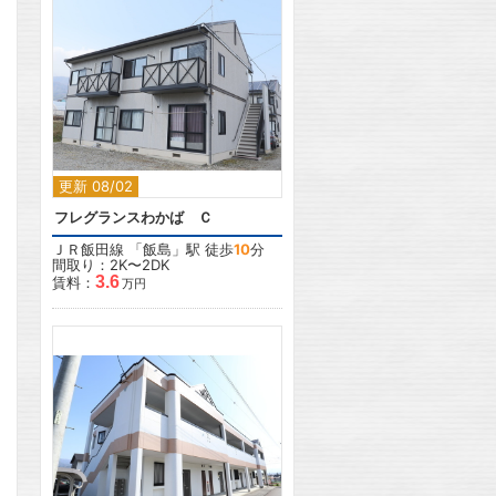
2
更新 08/02
フレグランスわかば Ｃ
ＪＲ飯田線
「
飯島
」駅 徒歩
10
分
間取り：2K〜2DK
3.6
賃料：
万円
2