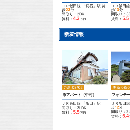
ＪＲ飯田線
「
切石
」駅 徒
ＪＲ飯田線
歩
23
分
歩
13
分
間取り：2DK
間取り：3
4.3
5.5
賃料：
賃料：
万円
新着情報
2
更新 08/02
更新 08/0
原アパート（中村）
フォンテ
ＪＲ飯田線
「
飯田
」駅
ＪＲ飯田線
歩
12
分
間取り：3LDK
間取り：2L
5.5
賃料：
万円
6.4
賃料：