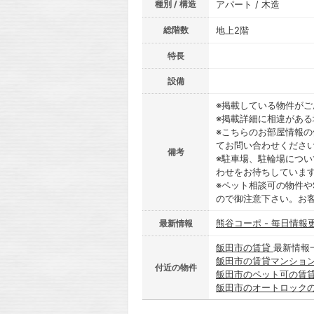
種別 / 構造
アパート / 木造
総階数
地上2階
特長
設備
※掲載している物件が
※掲載詳細に相違があ
※こちらのお部屋情報
てお問い合わせくださ
備考
※駐車場、駐輪場につ
わせをお待ちしていま
※ペット相談可の物件や
ので御注意下さい。お
熊谷コーポ - 毎日情報
最新情報
飯田市の賃貸
最新情報
飯田市の賃貸マンショ
付近の物件
飯田市のペット可の賃
飯田市のオートロック