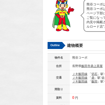
熊谷コーポ
熊谷コーポ
ページ下部
ご覧になっ
内見や掲載
ルロード店
建物概要
Outline
熊谷コーポ
物件名
長野県
飯田市
鼎上茶屋
住所
ＪＲ飯田線
「
切石
」駅
交通
ＪＲ飯田線
「
鼎
」駅 徒
ＪＲ飯田線
「
飯田
」駅
間取り
0
賃料
円