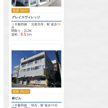
更新 08/01
グレイスヴィレッジ
ＪＲ飯田線
「
元善光寺
」駅 徒歩
13
分
間取り：2LDK
6.5
賃料：
万円
2
更新 06/24
林ビル
ＪＲ飯田線
「
切石
」駅 徒歩
10
分