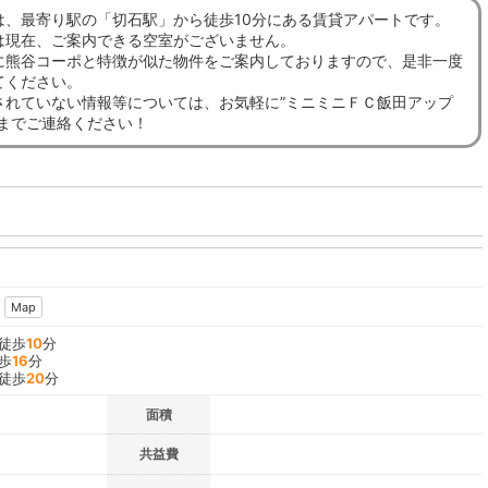
は、最寄り駅の「切石駅」から徒歩10分にある賃貸アパートです。
は現在、ご案内できる空室がございません。
に熊谷コーポと特徴が似た物件をご案内しておりますので、是非一度
てください。
されていない情報等については、お気軽に”ミニミニＦＣ飯田アップ
”までご連絡ください！
Map
 徒歩
10
分
歩
16
分
 徒歩
20
分
面積
共益費