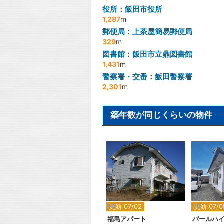
役所：飯田市役所
1,287
m
郵便局：上茶屋簡易郵便局
329
m
図書館：飯田市立鼎図書館
1,431
m
警察署・交番：飯田警察署
2,301
m
築年数が同じくらいの物件
2
更新 07/02
更新 07/0
福島アパート
パールハ