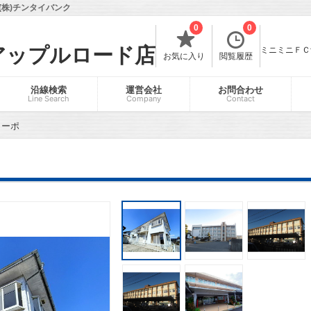
株)チンタイバンク
0
0
アップルロード店
ミニミニＦＣ飯
お気に入り
閲覧履歴
沿線検索
運営会社
お問合わせ
Line Search
Company
Contact
コーポ