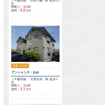
ＪＲ飯田線
「
伊那八幡
」駅 徒歩
20
分
間取り：2LDK
6.8
賃料：
万円
2
更新 07/25
アンシャンテ・おみ
ＪＲ飯田線
「
元善光寺
」駅 徒歩
5
分
間取り：2LDK
5.1
賃料：
万円