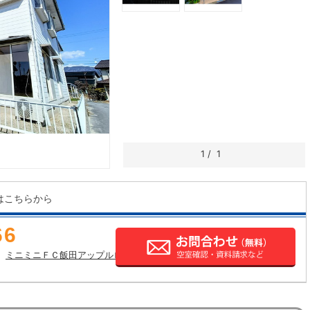
1
/
1
はこちらから
66
ミニミニＦＣ飯田アップルロード店の店舗情報