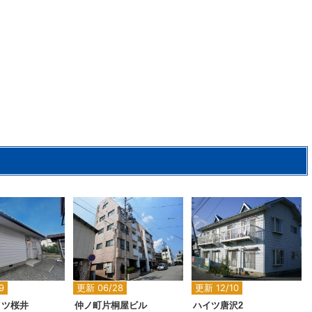
2
2
2
9
更新 06/28
更新 12/10
イツ桜井
仲ノ町片桐屋ビル
ハイツ唐沢2