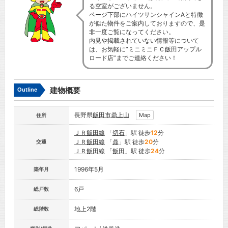
る空室がございません。
ページ下部にハイツサンシャインAと特徴
が似た物件をご案内しておりますので、是
非一度ご覧になってください。
内見や掲載されていない情報等について
は、お気軽に”ミニミニＦＣ飯田アップル
ロード店”までご連絡ください！
建物概要
Outline
長野県
飯田市
鼎上山
Map
住所
ＪＲ飯田線
「
切石
」駅 徒歩
12
分
ＪＲ飯田線
「
鼎
」駅 徒歩
20
分
交通
ＪＲ飯田線
「
飯田
」駅 徒歩
24
分
1996年5月
築年月
6戸
総戸数
地上2階
総階数