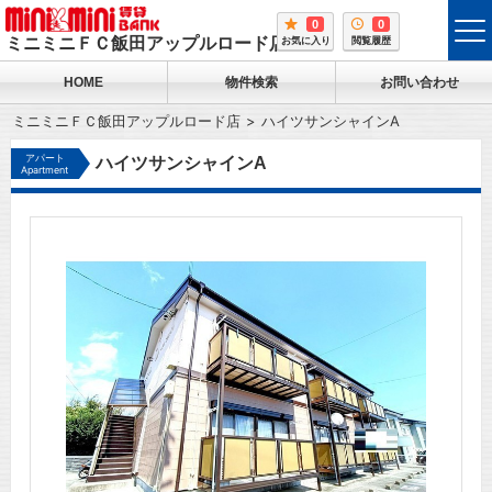
0
0
tog
ミニミニＦＣ飯田アップルロード店
お気に入り
閲覧履歴
me
HOME
物件検索
お問い合わせ
ミニミニＦＣ飯田アップルロード店
ハイツサンシャインA
アパート
ハイツサンシャインA
Apartment