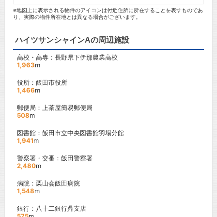
※地図上に表示される物件のアイコンは付近住所に所在することを表すものであ
り、実際の物件所在地とは異なる場合がございます。
ハイツサンシャインAの周辺施設
高校・高専：長野県下伊那農業高校
1,963
m
役所：飯田市役所
1,466
m
郵便局：上茶屋簡易郵便局
508
m
図書館：飯田市立中央図書館羽場分館
1,941
m
警察署・交番：飯田警察署
2,480
m
病院：栗山会飯田病院
1,548
m
銀行：八十二銀行鼎支店
575
m