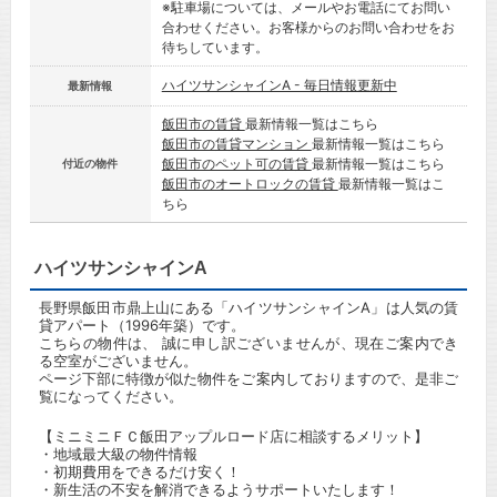
※駐車場については、メールやお電話にてお問い
合わせください。お客様からのお問い合わせをお
待ちしています。
ハイツサンシャインA - 毎日情報更新中
最新情報
飯田市の賃貸
最新情報一覧はこちら
飯田市の賃貸マンション
最新情報一覧はこちら
飯田市のペット可の賃貸
最新情報一覧はこちら
付近の物件
飯田市のオートロックの賃貸
最新情報一覧はこ
ちら
ハイツサンシャインA
長野県飯田市鼎上山にある「ハイツサンシャインA」は人気の賃
貸アパート（1996年築）です。
こちらの物件は、 誠に申し訳ございませんが、現在ご案内でき
る空室がございません。
ページ下部に特徴が似た物件をご案内しておりますので、是非ご
覧になってください。
【ミニミニＦＣ飯田アップルロード店に相談するメリット】
・地域最大級の物件情報
・初期費用をできるだけ安く！
・新生活の不安を解消できるようサポートいたします！