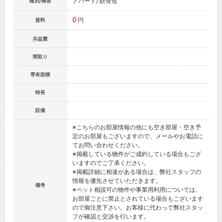
アパート/ 鉄骨造
種別/構造
0
円
賃料
共益費
間取り
専有面積
特長
設備
※こちらのお部屋情報の他にも空き部屋・空き予
定のお部屋もございますので、メールやお電話に
てお問い合わせください。
※掲載している物件がご成約している場合もござ
いますのでご了承ください。
※掲載詳細に相違がある場合は、弊社スタッフの
情報を優先させていただきます。
備考
※ペット相談可の物件や事業用利用については、
お部屋ごとに禁止とされている場合もございます
ので御注意下さい。お客様に代わって弊社スタッ
フが確認と交渉を行います。