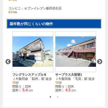
コンビニ：セブンイレブン飯田切石店
831
m
築年数が同じくらいの物件
フレグランスアップルＢ
サープラス大垣登1
下田ハ
 徒歩
3
ＪＲ飯田線
「
駄科
」駅 徒歩
ＪＲ飯田線
「
毛賀
」駅 徒歩
ＪＲ飯
15
分
10
分
21
分
間取り：2DK
間取り：2DK
間取り
5.4
4.5
賃料：
賃料：
賃料：
万円
万円