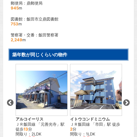
郵便局：鼎郵便局
945
m
図書館：飯田市立鼎図書館
753
m
警察署・交番：飯田警察署
2,249
m
築年数が同じくらいの物件
ツ水城南
メゾン
幡
」駅
エ Ｂ
ＪＲ飯
分
間取り
賃料：
アルコイーリス
イトウコンドミニウム
ＪＲ飯田線
「
元善光寺
」駅
ＪＲ飯田線
「
市田
」駅 徒歩
徒歩
13
分
2
分
間取り：2LDK
間取り：1LDK