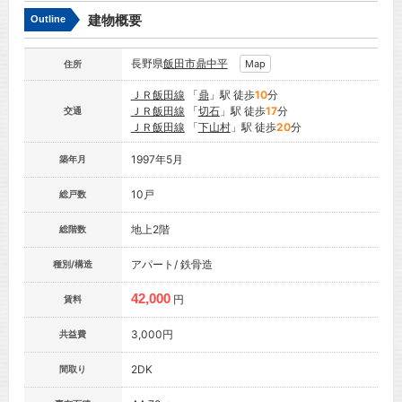
建物概要
Outline
長野県
飯田市
鼎中平
Map
住所
ＪＲ飯田線
「
鼎
」駅 徒歩
10
分
ＪＲ飯田線
「
切石
」駅 徒歩
17
分
交通
ＪＲ飯田線
「
下山村
」駅 徒歩
20
分
1997年5月
築年月
10戸
総戸数
地上2階
総階数
アパート/ 鉄骨造
種別/構造
42,000
円
賃料
3,000円
共益費
2DK
間取り