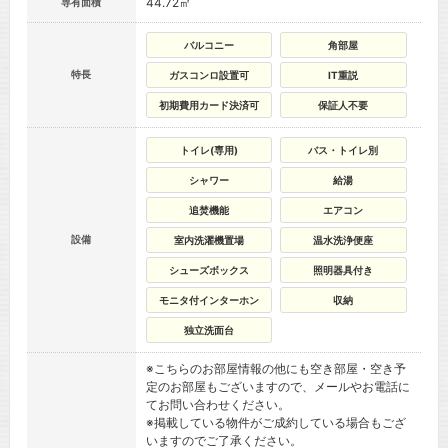
44.72㎡
専有面積
バルコニー
角部屋
特長
ガスコンロ設置可
IT重説
初期費用カード決済可
保証人不要
トイレ(専用)
バス・トイレ別
シャワー
給湯
追焚機能
エアコン
設備
室内洗濯機置場
温水洗浄便座
シューズボックス
照明器具付き
モニタ付インターホン
収納
独立洗面台
※こちらのお部屋情報の他にも空き部屋・空き予
定のお部屋もございますので、メールやお電話に
てお問い合わせください。
※掲載している物件がご成約している場合もござ
いますのでご了承ください。