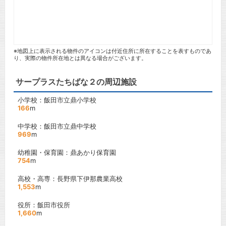
※地図上に表示される物件のアイコンは付近住所に所在することを表すものであ
り、実際の物件所在地とは異なる場合がございます。
サープラスたちばな２の周辺施設
小学校：飯田市立鼎小学校
166
m
中学校：飯田市立鼎中学校
969
m
幼稚園・保育園：鼎あかり保育園
754
m
高校・高専：長野県下伊那農業高校
1,553
m
役所：飯田市役所
1,660
m