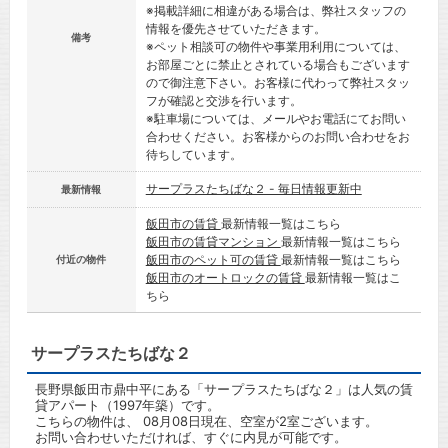
※掲載詳細に相違がある場合は、弊社スタッフの
情報を優先させていただきます。
備考
※ペット相談可の物件や事業用利用については、
お部屋ごとに禁止とされている場合もございます
ので御注意下さい。お客様に代わって弊社スタッ
フが確認と交渉を行います。
※駐車場については、メールやお電話にてお問い
合わせください。お客様からのお問い合わせをお
待ちしています。
サープラスたちばな２ - 毎日情報更新中
最新情報
飯田市の賃貸
最新情報一覧はこちら
飯田市の賃貸マンション
最新情報一覧はこちら
飯田市のペット可の賃貸
最新情報一覧はこちら
付近の物件
飯田市のオートロックの賃貸
最新情報一覧はこ
ちら
サープラスたちばな２
長野県飯田市鼎中平にある「サープラスたちばな２」は人気の賃
貸アパート（1997年築）です。
こちらの物件は、 08月08日現在、空室が2室ございます。
お問い合わせいただければ、すぐに内見が可能です。