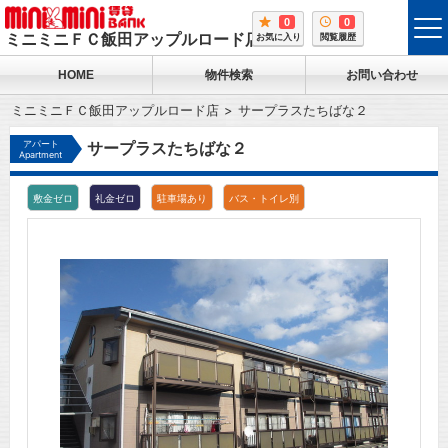
0
0
tog
ミニミニＦＣ飯田アップルロード店
お気に入り
閲覧履歴
me
HOME
物件検索
お問い合わせ
ミニミニＦＣ飯田アップルロード店
サープラスたちばな２
アパート
サープラスたちばな２
Apartment
敷金ゼロ
礼金ゼロ
駐車場あり
バス・トイレ別