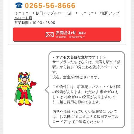
0265-56-8666
ミニミニＦＣ飯田アップルロード店
ミニミニＦＣ飯田アップ
ルロード店
営業時間：10:00～18:00
＜アクセス良好な立地です！！＞
サープラスたちばな２は、最寄り駅の「鼎
駅」から徒歩10分にある賃貸アパートで
す。
現在、空室が2件ございます。
この物件には、駐車場、バス・トイレ別等
の設備があります。ただいま 敷金ゼロ も
しくは 礼金ゼロ の空室がありますので、
引っ越し費用を節約できます。
内見や掲載されていない情報等について
は、お気軽に”ミニミニＦＣ飯田アップル
ロード店”までご連絡ください！