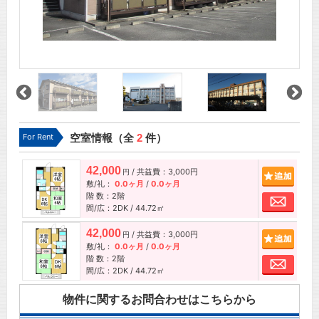
For Rent
空室情報（全
2
件）
42,000
/ 共益費：3,000円
追加
円
敷/礼：
0.0ヶ月
/
0.0ヶ月
階 数：2階
お問
間/広：2DK / 44.72㎡
42,000
/ 共益費：3,000円
追加
円
敷/礼：
0.0ヶ月
/
0.0ヶ月
階 数：2階
お問
間/広：2DK / 44.72㎡
物件に関するお問合わせはこちらから