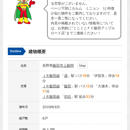
る空室がございません。
ページ下部にカルム ミニョン Ⅰと特徴
が似た物件をご案内しておりますので、是
非一度ご覧になってください。
内見や掲載されていない情報等について
は、お気軽に”ミニミニＦＣ飯田アップル
ロード店”までご連絡ください！
建物概要
Outline
長野県
飯田市
上殿岡
Map
住所
ＪＲ飯田線
「
鼎
」駅 バス
19
分 「伊賀良」停歩
14
分
ＪＲ飯田線
「
飯田
」駅 バス
12
分 「大瀬木」停歩
交通
17
分
ＪＲ飯田線
「
切石
」駅 徒歩
32
分
2009年9月
築年月
6戸
総戸数
地上2階
総階数