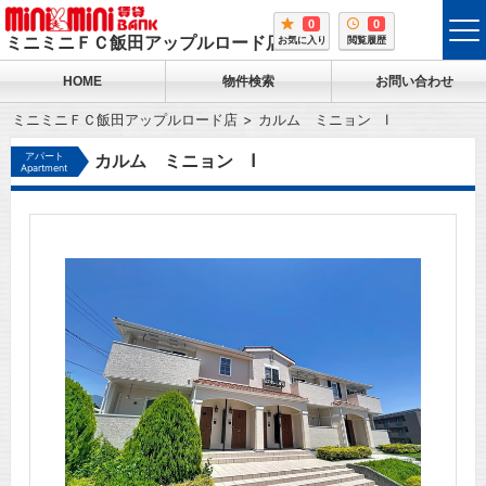
0
0
tog
ミニミニＦＣ飯田アップルロード店
お気に入り
閲覧履歴
me
HOME
物件検索
お問い合わせ
ミニミニＦＣ飯田アップルロード店
カルム ミニョン Ⅰ
アパート
カルム ミニョン Ⅰ
Apartment