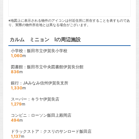
※地図上に表示される物件のアイコンは付近住所に所在することを表すものであ
り、実際の物件所在地とは異なる場合がございます。
カルム ミニョン Ⅰの周辺施設
小学校：飯田市立伊賀良小学校
1,060
m
図書館：飯田市立中央図書館伊賀良分館
836
m
銀行：JAみなみ信州伊賀良支所
1,330
m
スーパー：キラヤ伊賀良店
1,279
m
コンビニ：ローソン飯田上殿岡店
494
m
ドラックストア：クスリのサンロード飯田店
1,137
m