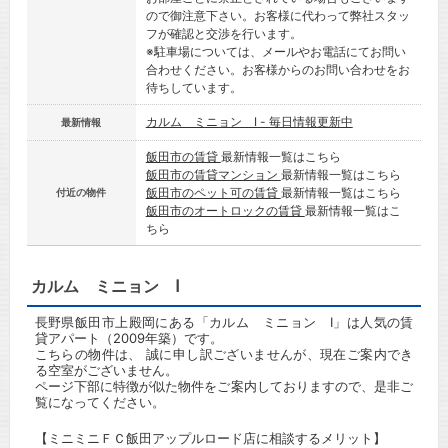
ので御注意下さい。お客様に代わって弊社スタッ
フが確認と交渉を行います。
※駐車場については、メールやお電話にてお問い
合わせください。お客様からのお問い合わせをお
待ちしています。
カルム ミニョン Ⅰ - 毎日情報更新中
最新情報
飯田市の賃貸
最新情報一覧はこちら
飯田市の賃貸マンション
最新情報一覧はこちら
飯田市のペット可の賃貸
最新情報一覧はこちら
付近の物件
飯田市のオートロックの賃貸
最新情報一覧はこ
ちら
カルム ミニョン Ⅰ
長野県飯田市上殿岡にある「カルム ミニョン Ⅰ」は人気の賃
貸アパート（2009年築）です。
こちらの物件は、 誠に申し訳ございませんが、現在ご案内でき
る空室がございません。
ページ下部に特徴が似た物件をご案内しておりますので、是非ご
覧になってください。
【ミニミニＦＣ飯田アップルロード店に相談するメリット】