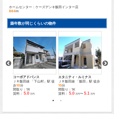
ホームセンター：ケーズデンキ飯田インター店
864
m
築年数が同じくらいの物件
コーポアドバンス
エタニティ・ルミナス
Oasis 
駅
ＪＲ飯田線
「
下山村
」駅 徒
ＪＲ飯田線
「
飯田
」駅 徒歩
ＪＲ飯
歩
10
分
15
分
徒歩
2
間取り：1R
間取り：1K
間取り
5.0
5.0
5.1
賃料：
賃料：
〜
賃料：
万円
万円
万円