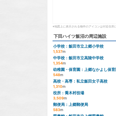
※地図上に表示される物件のアイコンは付近住所
下田ハイツ飯沼の周辺施設
小学校：飯田市立上郷小学校
1,537
m
中学校：飯田市立高陵中学校
1,354
m
幼稚園・保育園：上郷なかよし保育
548
m
高校・高専：私立飯田女子高校
1,310
m
役所：喬木村役場
3,509
m
郵便局：上郷郵便局
583
m