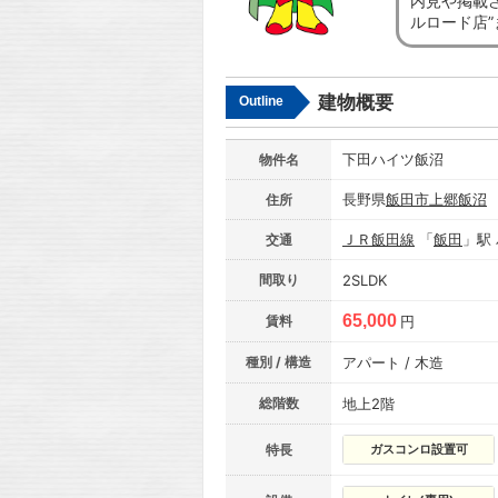
内見や掲載
ルロード店
建物概要
Outline
下田ハイツ飯沼
物件名
長野県
飯田市
上郷飯沼
住所
ＪＲ飯田線
「
飯田
」駅
交通
間取り
2SLDK
65,000
賃料
円
種別 / 構造
アパート / 木造
総階数
地上2階
特長
ガスコンロ設置可