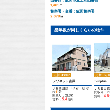
図書館：飯田市立上郷図書館
1,465
m
警察署・交番：飯田警察署
2,678
m
築年数が同じくらいの物件
2
更新 08/02
更新 07/1
メゾネット吉澤
Surplu
ＪＲ飯田線
「
切石
」駅 徒
ＪＲ飯田線
歩
11
分
間取り：2
間取り：2LDK
4.8
賃料：
5.4
賃料：
万円