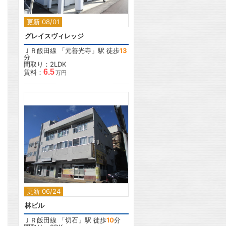
更新 08/01
グレイスヴィレッジ
ＪＲ飯田線
「
元善光寺
」駅 徒歩
13
分
間取り：2LDK
6.5
賃料：
万円
2
更新 06/24
林ビル
ＪＲ飯田線
「
切石
」駅 徒歩
10
分