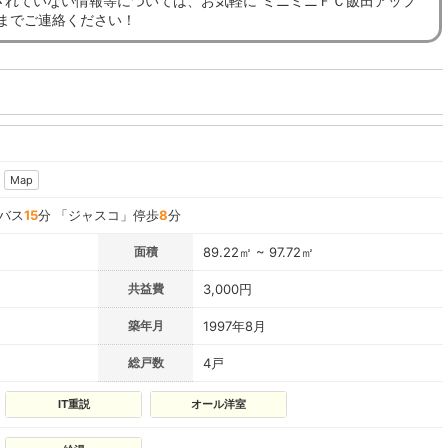
されていない情報等については、お気軽に”ミニミニＦＣ飯田アップ
”までご連絡ください！
Map
 バス
15
分 「ジャスコ」停歩
8
分
面積
89.22㎡ ~ 97.72㎡
共益費
3,000円
築年月
1997年8月
総戸数
4戸
IT重説
オール洋室