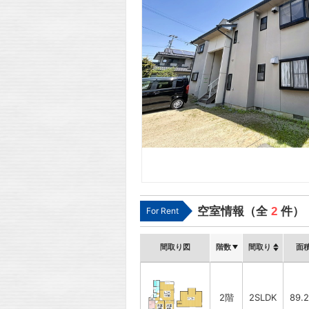
空室情報（全
2
件）
For Rent
間取り図
階数
間取り
面
2階
2SLDK
89.