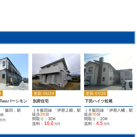
2
2
2
0
更新 05/24
更新 07/26
s Twoパーシモン
別府住宅
下田ハイツ松尾
「
飯田
」駅
ＪＲ飯田線
「
伊那上郷
」駅
ＪＲ飯田線
「
伊那八幡
」駅
徒歩
26
分
徒歩
10
分
DK
間取り：3DK
間取り：2DK
万円
10.0
4.5
賃料：
賃料：
万円
万円