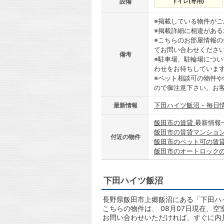
設備
トイレ(専用)
※掲載している物件が
※掲載詳細に相違があ
※こちらのお部屋情報
てお問い合わせくださ
備考
※駐車場、駐輪場につ
わせをお待ちしていま
※ペット相談可の物件や
ので御注意下さい。お
下田ハイツ飯沼 - 毎日
最新情報
飯田市の賃貸
最新情報
飯田市の賃貸マンショ
付近の物件
飯田市のペット可の賃
飯田市のオートロック
下田ハイツ飯沼
長野県飯田市上郷飯沼にある「下田ハイ
こちらの物件は、 08月07日現在、空
お問い合わせいただければ、すぐに内