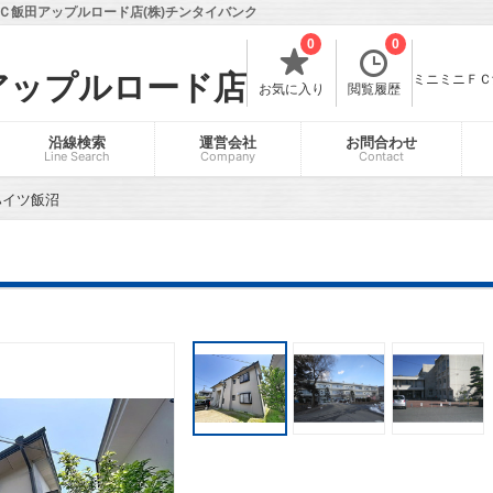
Ｃ飯田アップルロード店(株)チンタイバンク
0
0
アップルロード店
ミニミニＦＣ飯
お気に入り
閲覧履歴
沿線検索
運営会社
お問合わせ
Line Search
Company
Contact
ハイツ飯沼