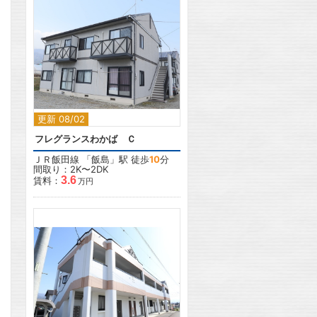
2
更新 08/02
フレグランスわかば Ｃ
ＪＲ飯田線
「
飯島
」駅 徒歩
10
分
間取り：2K〜2DK
3.6
賃料：
万円
2