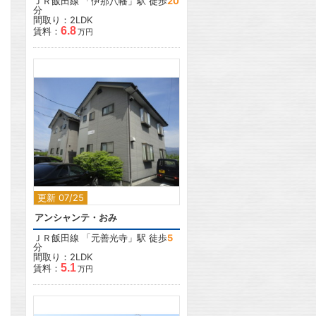
ＪＲ飯田線
「
伊那八幡
」駅 徒歩
20
分
間取り：2LDK
6.8
賃料：
万円
2
更新 07/25
アンシャンテ・おみ
ＪＲ飯田線
「
元善光寺
」駅 徒歩
5
分
間取り：2LDK
5.1
賃料：
万円