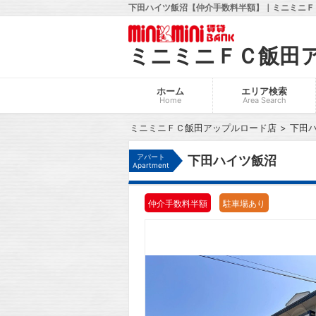
下田ハイツ飯沼【仲介手数料半額】｜ミニミニＦ
ミニミニＦＣ飯田
ホーム
エリア検索
Home
Area Search
ミニミニＦＣ飯田アップルロード店
下田
アパート
下田ハイツ飯沼
Apartment
仲介手数料半額
駐車場あり