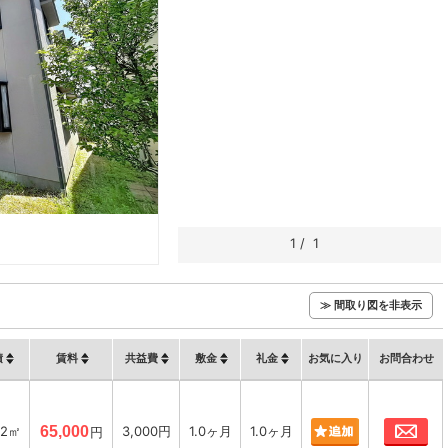
1
/
1
≫ 間取り図を非表示
積
賃料
共益費
敷金
礼金
お気に入り
お問合わせ
お
22㎡
65,000
3,000円
1.0ヶ月
1.0ヶ月
円