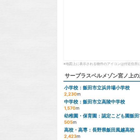
※地図上に表示される物件のアイコンは付近住所
サープラスベルメゾン宮ノ上の
小学校：飯田市立浜井場小学校
2,230
m
中学校：飯田市立高陵中学校
1,570
m
幼稚園・保育園：認定こども園飯田
505
m
高校・高専：長野県飯田風越高校
2,423
m