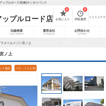
アップルロード店(株)チンタイバンク
0
0
アップルロード店
ミニミニＦＣ飯
お気に入り
閲覧履歴
沿線検索
運営会社
お問合わせ
Line Search
Company
Contact
プラスベルメゾン宮ノ上
宮ノ上
ット相談
バス・トイレ別