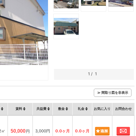
1
/
1
≫ 間取り図を非表示
賃料
共益費
敷金
礼金
お気に入り
お問合わせ
お
72㎡
50,000
3,000円
0.0ヶ月
0.0ヶ月
円