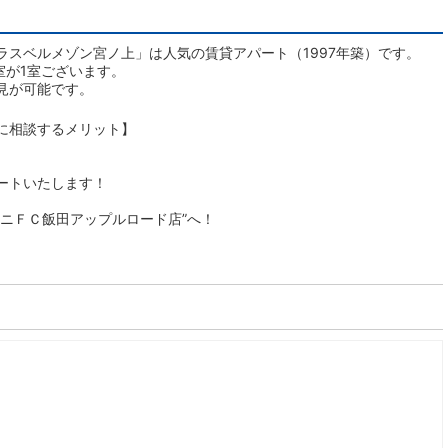
ラスベルメゾン宮ノ上」は人気の賃貸アパート（1997年築）です。
室が1室ございます。
見が可能です。
に相談するメリット】
ートいたします！
ニＦＣ飯田アップルロード店”へ！