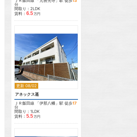
ＪＲ飯田線
「
元善光寺
」駅 徒歩
13
分
間取り：2LDK
6.5
賃料：
万円
2
更新 08/02
アネックス遥
ＪＲ飯田線
「
伊那八幡
」駅 徒歩
17
分
間取り：1LDK
5.5
賃料：
万円