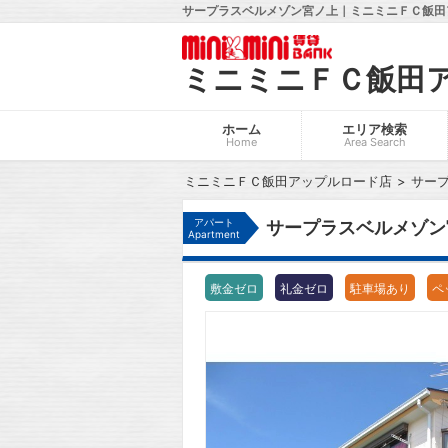
サープラスベルメゾン宮ノ上｜ミニミニＦＣ飯田
ミニミニＦＣ飯田
ホーム
エリア検索
Home
Area Search
ミニミニＦＣ飯田アップルロード店
サー
アパート
サープラスベルメゾン
Apartment
敷金ゼロ
礼金ゼロ
駐車場あり
ペ