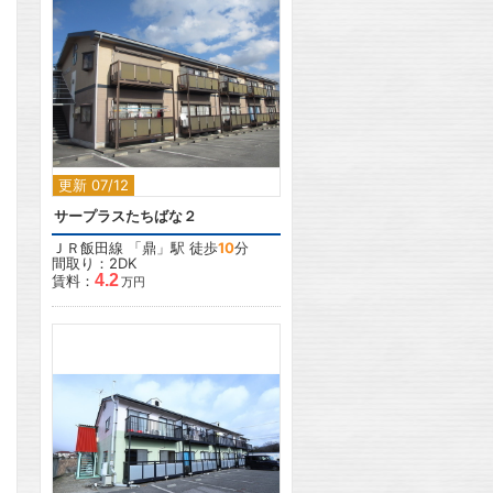
2
更新 07/12
サープラスたちばな２
ＪＲ飯田線
「
鼎
」駅 徒歩
10
分
間取り：2DK
4.2
賃料：
万円
2