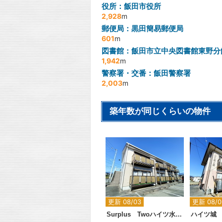
役所：飯田市役所
2,928
m
郵便局：黒田簡易郵便局
601
m
図書館：飯田市立中央図書館東野分
1,942
m
警察署・交番：飯田警察署
2,003
m
築年数が同じくらいの物件
2
更新 08/03
更新 08/0
Surplus Twoハイツ水城北
ハイツ城