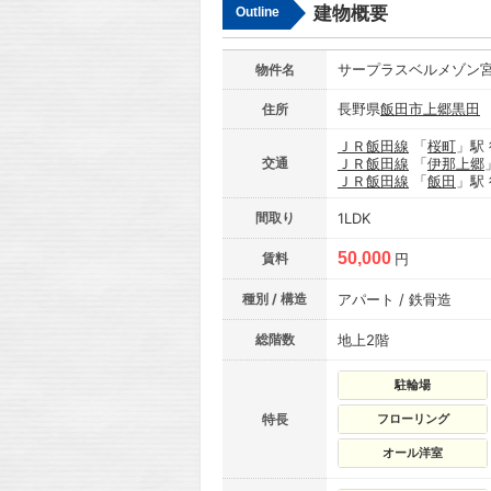
建物概要
Outline
サープラスベルメゾン
物件名
長野県
飯田市
上郷黒田
住所
ＪＲ飯田線
「
桜町
」駅
交通
ＪＲ飯田線
「
伊那上郷
ＪＲ飯田線
「
飯田
」駅
間取り
1LDK
50,000
賃料
円
種別 / 構造
アパート / 鉄骨造
総階数
地上2階
駐輪場
特長
フローリング
オール洋室