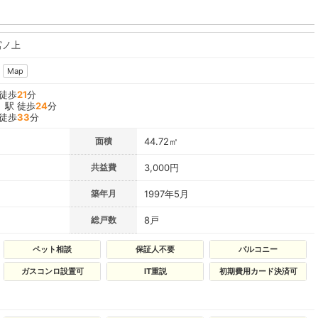
宮ノ上
Map
 徒歩
21
分
」駅 徒歩
24
分
 徒歩
33
分
面積
44.72㎡
共益費
3,000円
築年月
1997年5月
総戸数
8戸
ペット相談
保証人不要
バルコニー
ガスコンロ設置可
IT重説
初期費用カード決済可