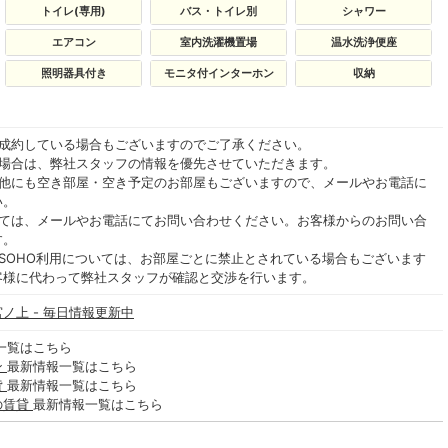
トイレ(専用)
バス・トイレ別
シャワー
エアコン
室内洗濯機置場
温水洗浄便座
照明器具付き
モニタ付インターホン
収納
ご成約している場合もございますのでご了承ください。
る場合は、弊社スタッフの情報を優先させていただきます。
の他にも空き部屋・空き予定のお部屋もございますので、メールやお電話に
い。
いては、メールやお電話にてお問い合わせください。お客様からのお問い合
す。
SOHO利用については、お部屋ごとに禁止とされている場合もございます
客様に代わって弊社スタッフが確認と交渉を行います。
ノ上 - 毎日情報更新中
一覧はこちら
ン
最新情報一覧はこちら
貸
最新情報一覧はこちら
の賃貸
最新情報一覧はこちら