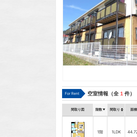
空室情報（全
1
件）
For Rent
間取り図
階数
間取り
面積
1階
1LDK
44.