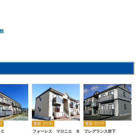
館
2
2
2
2
更新 07/31
更新 07/17
 Ｃ
フォーレス マロニエ Ｂ
フレグランス岩下