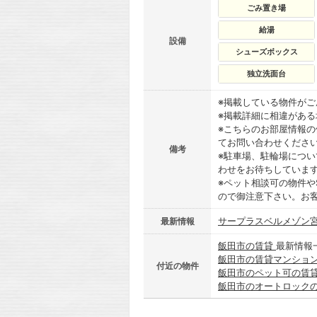
ごみ置き場
給湯
設備
シューズボックス
独立洗面台
※掲載している物件が
※掲載詳細に相違があ
※こちらのお部屋情報
てお問い合わせくださ
備考
※駐車場、駐輪場につ
わせをお待ちしていま
※ペット相談可の物件や
ので御注意下さい。お
サープラスベルメゾン宮
最新情報
飯田市の賃貸
最新情報
飯田市の賃貸マンショ
付近の物件
飯田市のペット可の賃
飯田市のオートロック