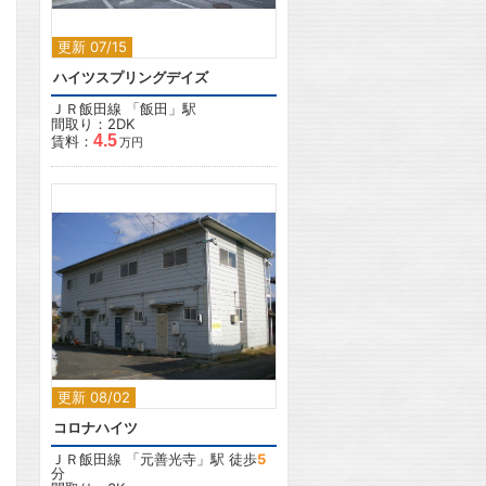
更新 07/15
ハイツスプリングデイズ
ＪＲ飯田線
「
飯田
」駅
間取り：2DK
4.5
賃料：
万円
2
更新 08/02
コロナハイツ
ＪＲ飯田線
「
元善光寺
」駅 徒歩
5
分