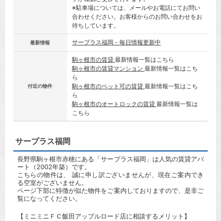
※駐車場については、メールやお電話にてお問い
合わせください。お客様からのお問い合わせをお
待ちしています。
サープラス福岡 - 毎日情報更新中
最新情報
駒ヶ根市の賃貸
最新情報一覧はこちら
駒ヶ根市の賃貸マンション
最新情報一覧はこち
ら
駒ヶ根市のペット可の賃貸
最新情報一覧はこち
付近の物件
ら
駒ヶ根市のオートロックの賃貸
最新情報一覧は
こちら
サープラス福岡
長野県駒ヶ根市赤穂にある「サープラス福岡」は人気の賃貸アパ
ート（2002年築）です。
こちらの物件は、 誠に申し訳ございませんが、現在ご案内でき
る空室がございません。
ページ下部に特徴が似た物件をご案内しておりますので、是非ご
覧になってください。
【ミニミニＦＣ飯田アップルロード店に相談するメリット】