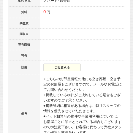
アパート/ 鉄骨造
種別/構造
0
円
賃料
共益費
間取り
専有面積
特長
設備
ごみ置き場
※こちらのお部屋情報の他にも空き部屋・空き予
定のお部屋もございますので、メールやお電話に
てお問い合わせください。
※掲載している物件がご成約している場合もござ
いますのでご了承ください。
※掲載詳細に相違がある場合は、弊社スタッフの
情報を優先させていただきます。
備考
※ペット相談可の物件や事業用利用については、
お部屋ごとに禁止とされている場合もございます
ので御注意下さい。お客様に代わって弊社スタッ
フが確認と交渉を行います。