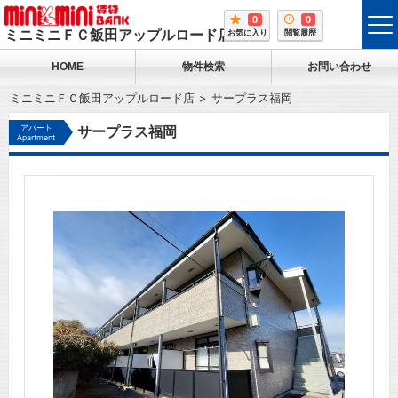
0
0
tog
ミニミニＦＣ飯田アップルロード店
お気に入り
閲覧履歴
me
HOME
物件検索
お問い合わせ
ミニミニＦＣ飯田アップルロード店
サープラス福岡
アパート
サープラス福岡
Apartment