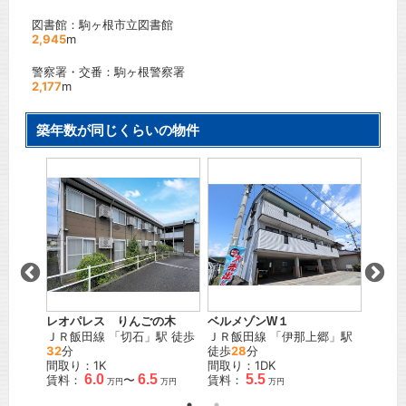
図書館：駒ヶ根市立図書館
2,945
m
警察署・交番：駒ヶ根警察署
2,177
m
築年数が同じくらいの物件
レオパレス りんごの木
ベルメゾンW１
ガーデ
幡
」駅
ＪＲ飯田線
「
切石
」駅 徒歩
ＪＲ飯田線
「
伊那上郷
」駅
ＪＲ飯
32
分
徒歩
28
分
歩
6
分
間取り：1K
間取り：1DK
間取り
6.0
6.5
5.5
賃料：
〜
賃料：
賃料：
万円
万円
万円