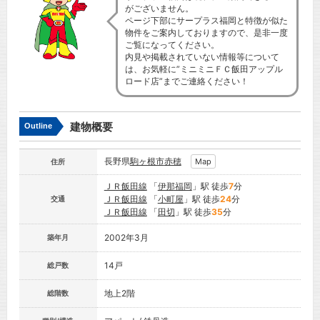
がございません。
ページ下部にサープラス福岡と特徴が似た
物件をご案内しておりますので、是非一度
ご覧になってください。
内見や掲載されていない情報等について
は、お気軽に”ミニミニＦＣ飯田アップル
ロード店”までご連絡ください！
建物概要
Outline
長野県
駒ヶ根市
赤穂
Map
住所
ＪＲ飯田線
「
伊那福岡
」駅 徒歩
7
分
ＪＲ飯田線
「
小町屋
」駅 徒歩
24
分
交通
ＪＲ飯田線
「
田切
」駅 徒歩
35
分
2002年3月
築年月
14戸
総戸数
地上2階
総階数