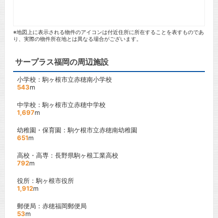
※地図上に表示される物件のアイコンは付近住所に所在することを表すものであ
り、実際の物件所在地とは異なる場合がございます。
サープラス福岡の周辺施設
小学校：駒ヶ根市立赤穂南小学校
543
m
中学校：駒ヶ根市立赤穂中学校
1,697
m
幼稚園・保育園：駒ケ根市立赤穂南幼稚園
651
m
高校・高専：長野県駒ヶ根工業高校
792
m
役所：駒ヶ根市役所
1,912
m
郵便局：赤穂福岡郵便局
53
m