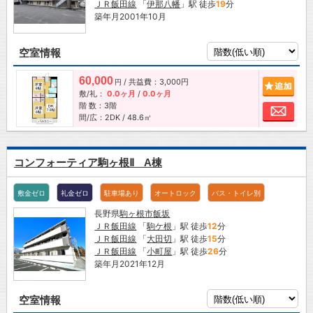
ＪＲ飯田線
「
伊那八幡
」駅 徒歩
19
分
築年月2001年10月
空室情報
60,000
/ 共益費：3,000円
追加
円
敷/礼：
0.0ヶ月
/
0.0ヶ月
階 数：3階
お問
間/広：2DK / 48.6㎡
コンフォーティア駒ヶ根Ⅱ A棟
敷金ゼロ
礼金ゼロ
駐車場あり
オートロック
バス・トイレ別
長野県
駒ヶ根市
飯坂
ＪＲ飯田線
「
駒ケ根
」駅 徒歩
12
分
ＪＲ飯田線
「
大田切
」駅 徒歩
15
分
ＪＲ飯田線
「
小町屋
」駅 徒歩
26
分
築年月2021年12月
空室情報