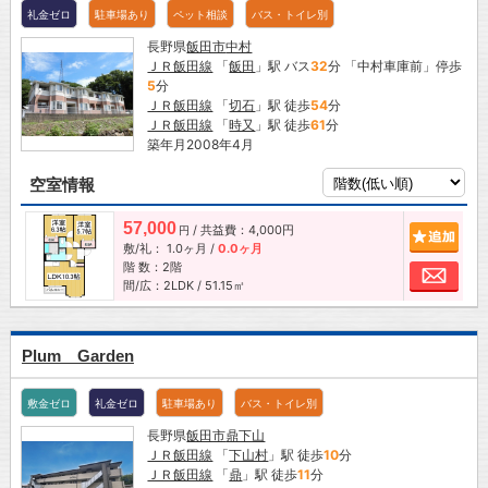
礼金ゼロ
駐車場あり
ペット相談
バス・トイレ別
長野県
飯田市
中村
ＪＲ飯田線
「
飯田
」駅 バス
32
分 「中村車庫前」停歩
5
分
ＪＲ飯田線
「
切石
」駅 徒歩
54
分
ＪＲ飯田線
「
時又
」駅 徒歩
61
分
築年月2008年4月
空室情報
57,000
/ 共益費：4,000円
追加
円
敷/礼：
1.0ヶ月
/
0.0ヶ月
階 数：2階
お問
間/広：2LDK / 51.15㎡
Plum Garden
敷金ゼロ
礼金ゼロ
駐車場あり
バス・トイレ別
長野県
飯田市
鼎下山
ＪＲ飯田線
「
下山村
」駅 徒歩
10
分
ＪＲ飯田線
「
鼎
」駅 徒歩
11
分