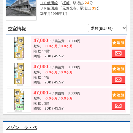
ＪＲ飯田線
「
桜町
」駅 徒歩
24
分
ＪＲ飯田線
「
元善光寺
」駅 徒歩
33
分
築年月1996年1月
空室情報
47,000
/ 共益費：3,000円
追加
円
敷/礼：
0.0ヶ月
/
0.0ヶ月
階 数：2階
お問
間/広：2DK / 45.5㎡
47,000
/ 共益費：3,000円
追加
円
敷/礼：
0.0ヶ月
/
0.0ヶ月
階 数：1階
お問
間/広：2DK / 45.5㎡
47,000
/ 共益費：3,000円
追加
円
敷/礼：
0.0ヶ月
/
0.0ヶ月
階 数：2階
お問
間/広：2DK / 45.5㎡
メゾン ラ・ペ