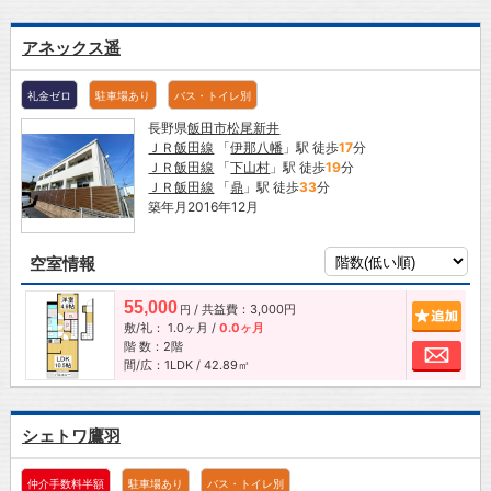
アネックス遥
礼金ゼロ
駐車場あり
バス・トイレ別
長野県
飯田市
松尾新井
ＪＲ飯田線
「
伊那八幡
」駅 徒歩
17
分
ＪＲ飯田線
「
下山村
」駅 徒歩
19
分
ＪＲ飯田線
「
鼎
」駅 徒歩
33
分
築年月2016年12月
空室情報
55,000
/ 共益費：3,000円
追加
円
敷/礼：
1.0ヶ月
/
0.0ヶ月
階 数：2階
お問
間/広：1LDK / 42.89㎡
シェトワ鷹羽
仲介手数料半額
駐車場あり
バス・トイレ別