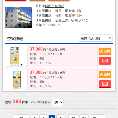
長野県
飯田市
高羽町
ＪＲ飯田線
「
飯田
」駅 徒歩
11
分
ＪＲ飯田線
「
桜町
」駅 徒歩
13
分
ＪＲ飯田線
「
伊那上郷
」駅 徒歩
24
分
築年月1986年1月
空室情報
37,000
/ 共益費：0円
追加
円
敷/礼：
1.0ヶ月
/
1.0ヶ月
階 数：4階
お問
間/広：1K / 27㎡
37,000
/ 共益費：0円
追加
円
敷/礼：
1.0ヶ月
/
1.0ヶ月
階 数：4階
お問
間/広：1K / 27㎡
360
建物
棟中 21～30棟表示