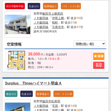
仲介手数料半額
礼金ゼロ
駐車場あり
バス・トイレ別
長野県
飯田市
上郷黒田
ＪＲ飯田線
「
伊那上郷
」駅 徒歩
15
分
ＪＲ飯田線
「
桜町
」駅 徒歩
21
分
ＪＲ飯田線
「
元善光寺
」駅 徒歩
37
分
築年月1990年9月
空室情報
39,000
/ 共益費：3,000円
追加
円
敷/礼：
1.0ヶ月
/
0.0ヶ月
階 数：1階
お問
間/広：2DK / 46.2㎡
Surplus Threeハイマート明金Ａ
敷金ゼロ
礼金ゼロ
駐車場あり
バス・トイレ別
長野県
飯田市
松尾明
ＪＲ飯田線
「
毛賀
」駅 徒歩
14
分
ＪＲ飯田線
「
伊那八幡
」駅 徒歩
19
分