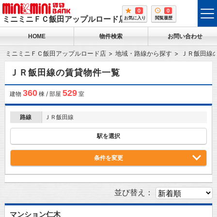
0
0
tog
ミニミニＦＣ飯田アップルロード店
お気に入り
閲覧履歴
me
HOME
物件検索
お問い合わせ
ミニミニＦＣ飯田アップルロード店
地域・路線から探す
ＪＲ飯田線
ＪＲ飯田線の賃貸物件一覧
360
529
建物
棟 / 部屋
室
路線
ＪＲ飯田線
駅を選択
条件を変更
並び替え：
マンション仁木