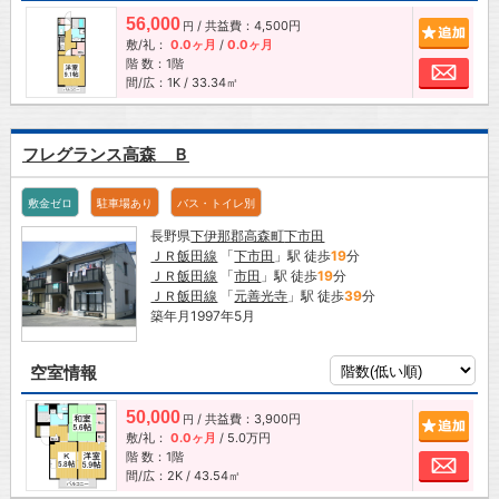
56,000
/ 共益費：4,500円
追加
円
敷/礼：
0.0ヶ月
/
0.0ヶ月
階 数：1階
お問
間/広：1K / 33.34㎡
フレグランス高森 Ｂ
敷金ゼロ
駐車場あり
バス・トイレ別
長野県
下伊那郡高森町
下市田
ＪＲ飯田線
「
下市田
」駅 徒歩
19
分
ＪＲ飯田線
「
市田
」駅 徒歩
19
分
ＪＲ飯田線
「
元善光寺
」駅 徒歩
39
分
築年月1997年5月
空室情報
50,000
/ 共益費：3,900円
追加
円
敷/礼：
0.0ヶ月
/
5.0万円
階 数：1階
お問
間/広：2K / 43.54㎡