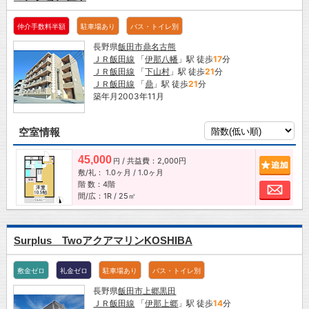
仲介手数料半額
駐車場あり
バス・トイレ別
長野県
飯田市
鼎名古熊
ＪＲ飯田線
「
伊那八幡
」駅 徒歩
17
分
ＪＲ飯田線
「
下山村
」駅 徒歩
21
分
ＪＲ飯田線
「
鼎
」駅 徒歩
21
分
築年月2003年11月
空室情報
45,000
/ 共益費：2,000円
追加
円
敷/礼：
1.0ヶ月
/
1.0ヶ月
階 数：4階
お問
間/広：1R / 25㎡
Surplus TwoアクアマリンKOSHIBA
敷金ゼロ
礼金ゼロ
駐車場あり
バス・トイレ別
長野県
飯田市
上郷黒田
ＪＲ飯田線
「
伊那上郷
」駅 徒歩
14
分