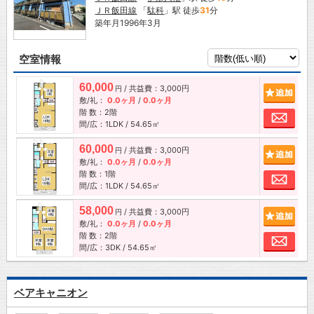
ＪＲ飯田線
「
駄科
」駅 徒歩
31
分
築年月1996年3月
空室情報
60,000
/ 共益費：3,000円
追加
円
敷/礼：
0.0ヶ月
/
0.0ヶ月
階 数：2階
お問
間/広：1LDK / 54.65㎡
60,000
/ 共益費：3,000円
追加
円
敷/礼：
0.0ヶ月
/
0.0ヶ月
階 数：1階
お問
間/広：1LDK / 54.65㎡
58,000
/ 共益費：3,000円
追加
円
敷/礼：
0.0ヶ月
/
0.0ヶ月
階 数：2階
お問
間/広：3DK / 54.65㎡
ベアキャニオン