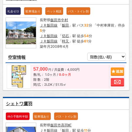
礼金ゼロ
駐車場あり
ペット相談
バス・トイレ別
長野県
飯田市
中村
ＪＲ飯田線
「
飯田
」駅 バス
32
分 「中村車庫前」停歩
5
分
ＪＲ飯田線
「
切石
」駅 徒歩
54
分
ＪＲ飯田線
「
時又
」駅 徒歩
61
分
築年月2008年4月
空室情報
57,000
/ 共益費：4,000円
追加
円
敷/礼：
1.0ヶ月
/
0.0ヶ月
階 数：2階
お問
間/広：2LDK / 51.15㎡
シェトワ鷹羽
仲介手数料半額
駐車場あり
バス・トイレ別
長野県
飯田市
高羽町
ＪＲ飯田線
「
飯田
」駅 徒歩
11
分