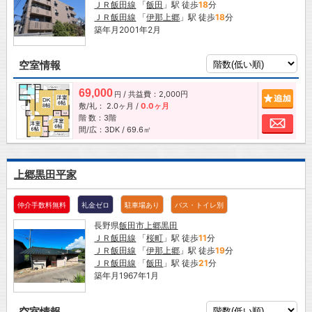
ＪＲ飯田線
「
飯田
」駅 徒歩
18
分
ＪＲ飯田線
「
伊那上郷
」駅 徒歩
18
分
築年月2001年2月
空室情報
69,000
/ 共益費：2,000円
追加
円
敷/礼：
2.0ヶ月
/
0.0ヶ月
階 数：3階
お問
間/広：3DK / 69.6㎡
上郷黒田平家
仲介手数料無料
礼金ゼロ
駐車場あり
バス・トイレ別
長野県
飯田市
上郷黒田
ＪＲ飯田線
「
桜町
」駅 徒歩
11
分
ＪＲ飯田線
「
伊那上郷
」駅 徒歩
19
分
ＪＲ飯田線
「
飯田
」駅 徒歩
21
分
築年月1967年1月
空室情報