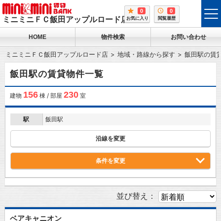
0
0
tog
ミニミニＦＣ飯田アップルロード店
お気に入り
閲覧履歴
me
HOME
物件検索
お問い合わせ
ミニミニＦＣ飯田アップルロード店
地域・路線から探す
飯田駅の賃
飯田駅の賃貸物件一覧
156
230
建物
棟 / 部屋
室
駅
飯田駅
沿線を変更
条件を変更
並び替え：
ベアキャニオン