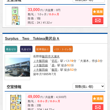
33,000
/ 共益費：0円
追加
円
敷/礼：
1.0ヶ月
/
0.0ヶ月
階 数：1階
お問
間/広：2K / 41.32㎡
Surplus Two Tokiwa美沢台Ａ
敷金ゼロ
礼金ゼロ
駐車場あり
バス・トイレ別
長野県
飯田市
大瀬木
ＪＲ飯田線
「
切石
」駅 バス
19
分 「大瀬木」停歩
3
分
ＪＲ飯田線
「
鼎
」駅 徒歩
52
分
ＪＲ飯田線
「
飯田
」駅 徒歩
52
分
築年月1995年7月
空室情報
49,000
/ 共益費：4,500円
追加
円
敷/礼：
0.0ヶ月
/
0.0ヶ月
階 数：2階
お問
間/広：2DK / 44.72㎡