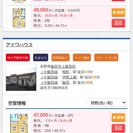
49,000
/ 共益費：4,500円
追加
円
敷/礼：
0.0ヶ月
/
0.0ヶ月
階 数：2階
お問
間/広：1LDK / 44.72㎡
アイワハウス
仲介手数料半額
礼金ゼロ
駐車場あり
ペット相談
バス・トイレ別
長野県
飯田市
上郷黒田
ＪＲ飯田線
「
桜町
」駅 徒歩
24
分
ＪＲ飯田線
「
伊那上郷
」駅 徒歩
29
分
ＪＲ飯田線
「
飯田
」駅 徒歩
36
分
築年月1986年8月
空室情報
47,000
/ 共益費：0円
追加
円
敷/礼：
2.0ヶ月
/
0.0ヶ月
階 数：1階
お問
間/広：2DK / 46.37㎡