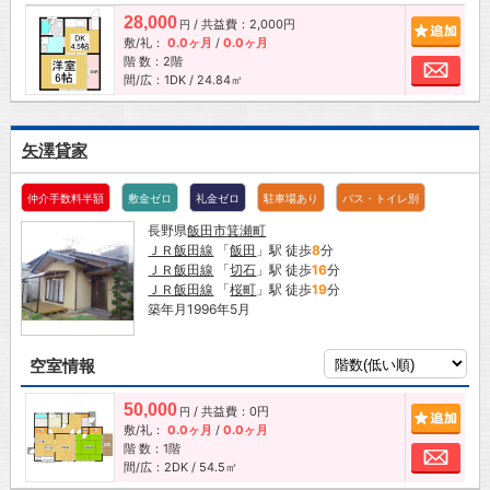
28,000
/ 共益費：2,000円
追加
円
敷/礼：
0.0ヶ月
/
0.0ヶ月
階 数：2階
お問
間/広：1DK / 24.84㎡
矢澤貸家
仲介手数料半額
敷金ゼロ
礼金ゼロ
駐車場あり
バス・トイレ別
長野県
飯田市
箕瀬町
ＪＲ飯田線
「
飯田
」駅 徒歩
8
分
ＪＲ飯田線
「
切石
」駅 徒歩
16
分
ＪＲ飯田線
「
桜町
」駅 徒歩
19
分
築年月1996年5月
空室情報
50,000
/ 共益費：0円
追加
円
敷/礼：
0.0ヶ月
/
0.0ヶ月
階 数：1階
お問
間/広：2DK / 54.5㎡