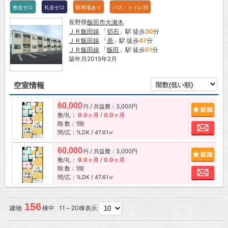
敷金ゼロ
礼金ゼロ
駐車場あり
バス・トイレ別
長野県
飯田市
大瀬木
ＪＲ飯田線
「
切石
」駅 徒歩
30
分
ＪＲ飯田線
「
鼎
」駅 徒歩
47
分
ＪＲ飯田線
「
飯田
」駅 徒歩
51
分
築年月2015年2月
空室情報
60,000
/ 共益費：3,000円
追加
円
敷/礼：
0.0ヶ月
/
0.0ヶ月
階 数：1階
お問
間/広：1LDK / 47.61㎡
60,000
/ 共益費：3,000円
追加
円
敷/礼：
0.0ヶ月
/
0.0ヶ月
階 数：1階
お問
間/広：1LDK / 47.61㎡
156
建物
棟中 11～20棟表示