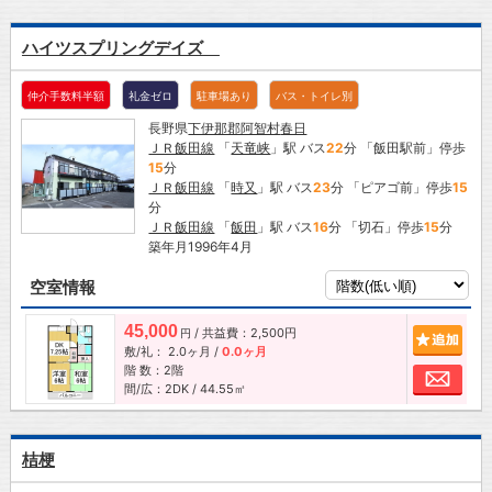
ハイツスプリングデイズ
仲介手数料半額
礼金ゼロ
駐車場あり
バス・トイレ別
長野県
下伊那郡阿智村
春日
ＪＲ飯田線
「
天竜峡
」駅 バス
22
分 「飯田駅前」停歩
15
分
ＪＲ飯田線
「
時又
」駅 バス
23
分 「ピアゴ前」停歩
15
分
ＪＲ飯田線
「
飯田
」駅 バス
16
分 「切石」停歩
15
分
築年月1996年4月
空室情報
45,000
/ 共益費：2,500円
追加
円
敷/礼：
2.0ヶ月
/
0.0ヶ月
階 数：2階
お問
間/広：2DK / 44.55㎡
桔梗