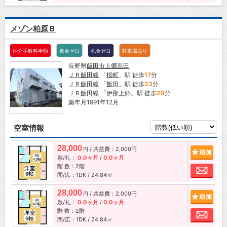
メゾン柏原Ｂ
仲介手数料半額
敷金ゼロ
礼金ゼロ
駐車場あり
長野県
飯田市
上郷黒田
ＪＲ飯田線
「
桜町
」駅 徒歩
17
分
ＪＲ飯田線
「
飯田
」駅 徒歩
23
分
ＪＲ飯田線
「
伊那上郷
」駅 徒歩
28
分
築年月1991年12月
空室情報
28,000
/ 共益費：2,000円
追加
円
敷/礼：
0.0ヶ月
/
0.0ヶ月
階 数：2階
お問
間/広：1DK / 24.84㎡
28,000
/ 共益費：2,000円
追加
円
敷/礼：
0.0ヶ月
/
0.0ヶ月
階 数：2階
お問
間/広：1DK / 24.84㎡