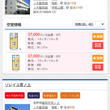
ＪＲ飯田線
「
桜町
」駅 徒歩
13
分
ＪＲ飯田線
「
伊那上郷
」駅 徒歩
24
分
築年月1986年1月
空室情報
37,000
/ 共益費：0円
追加
円
敷/礼：
1.0ヶ月
/
1.0ヶ月
階 数：4階
お問
間/広：1K / 27㎡
37,000
/ 共益費：0円
追加
円
敷/礼：
1.0ヶ月
/
1.0ヶ月
階 数：4階
お問
間/広：1K / 27㎡
ソレイユ宮ノ上
仲介手数料半額
礼金ゼロ
駐車場あり
バス・トイレ別
長野県
飯田市
宮ノ上
ＪＲ飯田線
「
桜町
」駅 徒歩
6
分